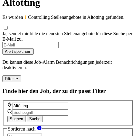
Altötting
Es wurden
1
Controlling Stellenangebote in Altötting gefunden.
Ja, sendet mir bitte die neuesten Stellenangebote für diese Suche per
E-Mail zu.
If
you
Alert speichern
are
a
Du kannst diese Job-Alarm Benachrichtigungen jederzeit
human,
deaktivieren.
ignore
this
Filter
field
Finde hier den Job, der zu dir passt
Filter
Suchen
Suche
Sortieren nach