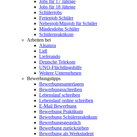
Jobs für 17 Jährige
Jobs für 18 Jährige
Schülerjobs
Ferienjob Schüler
Nebenjob/Minijob für Schüler
Mindestlohn Schüler
Schülerpraktikum
Arbeiten bei
Alnatura
Lidl
Lieferando
Deutsche Telekom
UNO-Flüchtlingshilfe
Weitere Unternehmen
Bewerbungstipps
Bewerbungsunterlagen
Bewerbungsschreiben
Lebenslauf schreiben
Lebenslauf online schreiben
E-Mail Bewerbung
Bewerbung Praktikum
Bewerbung Schülerpraktikum
Bewerbungsgespräch
Bewerbung zurückziehen
Bewerbung als Werkstudent