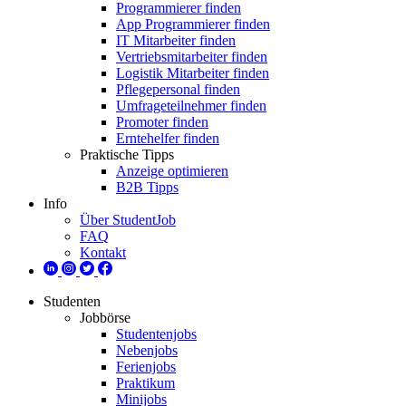
Programmierer finden
App Programmierer finden
IT Mitarbeiter finden
Vertriebsmitarbeiter finden
Logistik Mitarbeiter finden
Pflegepersonal finden
Umfrageteilnehmer finden
Promoter finden
Erntehelfer finden
Praktische Tipps
Anzeige optimieren
B2B Tipps
Info
Über StudentJob
FAQ
Kontakt
Studenten
Jobbörse
Studentenjobs
Nebenjobs
Ferienjobs
Praktikum
Minijobs