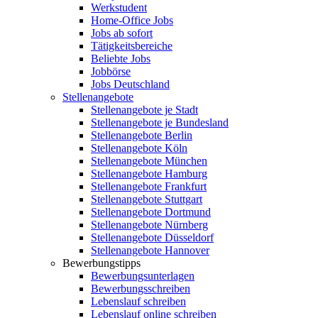
Werkstudent
Home-Office Jobs
Jobs ab sofort
Tätigkeitsbereiche
Beliebte Jobs
Jobbörse
Jobs Deutschland
Stellenangebote
Stellenangebote je Stadt
Stellenangebote je Bundesland
Stellenangebote Berlin
Stellenangebote Köln
Stellenangebote München
Stellenangebote Hamburg
Stellenangebote Frankfurt
Stellenangebote Stuttgart
Stellenangebote Dortmund
Stellenangebote Nürnberg
Stellenangebote Düsseldorf
Stellenangebote Hannover
Bewerbungstipps
Bewerbungsunterlagen
Bewerbungsschreiben
Lebenslauf schreiben
Lebenslauf online schreiben