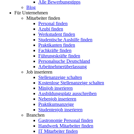
Alle Bewerbungstipps
Blog
Für Unternehmen
Mitarbeiter finden
Personal finden
Azubi finden
Werkstudent finden
Studentische Aushilfe finden
Praktikanten finden
Fachkräfte finden
Führungskräfte finden
Personalsuche Deutschland
Arbeitnehmerüberlassung
Job inserieren
Stellenanzeige schalten
Kostenlose Stellenanzeige schalten
Minijob inserieren
Ausbildungsplatz ausschreiben
Nebenjob inserieren
Praktikumsanzeige
Studentenjob inserieren
Branchen
Gastronomie Personal finden
Handwerk Mitarbeiter finden
IT Mitarbeiter finden