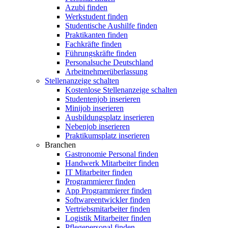
Azubi finden
Werkstudent finden
Studentische Aushilfe finden
Praktikanten finden
Fachkräfte finden
Führungskräfte finden
Personalsuche Deutschland
Arbeitnehmerüberlassung
Stellenanzeige schalten
Kostenlose Stellenanzeige schalten
Studentenjob inserieren
Minijob inserieren
Ausbildungsplatz inserieren
Nebenjob inserieren
Praktikumsplatz inserieren
Branchen
Gastronomie Personal finden
Handwerk Mitarbeiter finden
IT Mitarbeiter finden
Programmierer finden
App Programmierer finden
Softwareentwickler finden
Vertriebsmitarbeiter finden
Logistik Mitarbeiter finden
Pflegepersonal finden