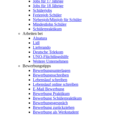
Jobs für 17 Jährige
Jobs für 18 Jährige
Schülerjobs
Ferienjob Schüler
Nebenjob/Minijob für Schüler
Mindestlohn Schüler
Schülerpraktikum
Arbeiten bei
Alnatura
Lidl
Lieferando
Deutsche Telekom
UNO-Flüchtlingshilfe
Weitere Unternehmen
Bewerbungstipps
Bewerbungsunterlagen
Bewerbungsschreiben
Lebenslauf schreiben
Lebenslauf online schreiben
E-Mail Bewerbung
Bewerbung Praktikum
Bewerbung Schülerpraktikum
Bewerbungsgespräch
Bewerbung zurückziehen
Bewerbung als Werkstudent