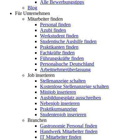
Alle Bewerbungstipps
Blog
Für Unternehmen
Mitarbeiter finden
Personal finden
Azubi finden
Werkstudent finden
Studentische Aushilfe finden
Praktikanten finden
Fachkräfte finden
Führungskräfte finden
Personalsuche Deutschland
Arbeitnehmerüberlassung
Job inserieren
Stellenanzeige schalten
Kostenlose Stellenanzeige schalten
Minijob inserieren
Ausbildungsplatz ausschreiben
Nebenjob inserieren
Praktikumsanzeige
Studentenjob inserieren
Branchen
Gastronomie Personal finden
Handwerk Mitarbeiter finden
IT Mitarbeiter finden