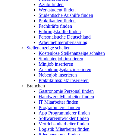
Azubi finden
Werkstudent finden
Studentische Aushilfe finden
Praktikanten finden
Fachkräfte finden
Führungskräfte finden
Personalsuche Deutschland
Arbeitnehmerüberlassung
Stellenanzeige schalten
Kostenlose Stellenanzeige schalten
Studentenjob inserieren
Minijob inserieren
Ausbildungsplatz inserieren
Nebenjob inserieren
Praktikumsplatz inserieren
Branchen
Gastronomie Personal finden
Handwerk Mitarbeiter finden
IT Mitarbeiter finden
Programmierer finden
App Programmierer finden
Softwareentwickler finden
Vertriebsmitarbeiter finden
Logistik Mitarbeiter finden
Pflegepersonal finden