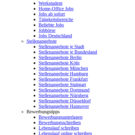
Werkstudent
Home-Office Jobs
Jobs ab sofort
Tätigkeitsbereiche
Beliebte Jobs
Jobbörse
Jobs Deutschland
Stellenangebote
Stellenangebote je Stadt
Stellenangebote je Bundesland
Stellenangebote Berlin
Stellenangebote Köln
Stellenangebote München
Stellenangebote Hamburg
Stellenangebote Frankfurt
Stellenangebote Stuttgart
Stellenangebote Dortmund
Stellenangebote Nürnberg
Stellenangebote Düsseldorf
Stellenangebote Hannover
Bewerbungstipps
Bewerbungsunterlagen
Bewerbungsschreiben
Lebenslauf schreiben
Lebenslauf online schreiben