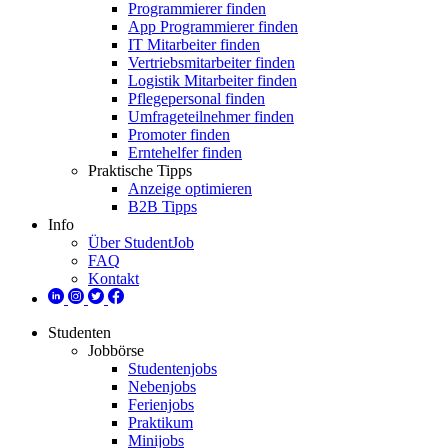
Programmierer finden
App Programmierer finden
IT Mitarbeiter finden
Vertriebsmitarbeiter finden
Logistik Mitarbeiter finden
Pflegepersonal finden
Umfrageteilnehmer finden
Promoter finden
Erntehelfer finden
Praktische Tipps
Anzeige optimieren
B2B Tipps
Info
Über StudentJob
FAQ
Kontakt
Studenten
Jobbörse
Studentenjobs
Nebenjobs
Ferienjobs
Praktikum
Minijobs