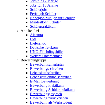
Jobs für 17 Jährige
Jobs für 18 Jährige
Schülerjobs
Ferienjob Schüler
Nebenjob/Minijob für Schüler
Mindestlohn Schüler
Schülerpraktikum
Arbeiten bei
Alnatura
Lidl
Lieferando
Deutsche Telekom
UNO-Flüchtlingshilfe
Weitere Unternehmen
Bewerbungstipps
Bewerbungsunterlagen
Bewerbungsschreiben
Lebenslauf schreiben
Lebenslauf online schreiben
E-Mail Bewerbung
Bewerbung Praktikum
Bewerbung Schülerpraktikum
Bewerbungsgespräch
Bewerbung zurückziehen
Bewerbung als Werkstudent