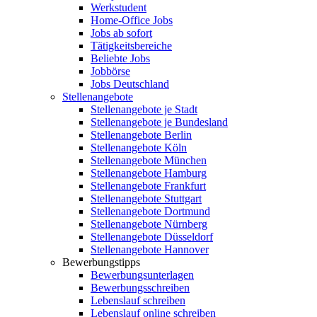
Werkstudent
Home-Office Jobs
Jobs ab sofort
Tätigkeitsbereiche
Beliebte Jobs
Jobbörse
Jobs Deutschland
Stellenangebote
Stellenangebote je Stadt
Stellenangebote je Bundesland
Stellenangebote Berlin
Stellenangebote Köln
Stellenangebote München
Stellenangebote Hamburg
Stellenangebote Frankfurt
Stellenangebote Stuttgart
Stellenangebote Dortmund
Stellenangebote Nürnberg
Stellenangebote Düsseldorf
Stellenangebote Hannover
Bewerbungstipps
Bewerbungsunterlagen
Bewerbungsschreiben
Lebenslauf schreiben
Lebenslauf online schreiben