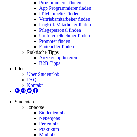
Programmierer finden
App Programmierer finden
IT Mitarbeiter finden
Vertriebsmitarbeiter finden
Logistik Mitarbeiter finden
Pflegepersonal finden
Umfrageteilnehmer finden
Promoter finden
Erntehelfer finden
Praktische Tipps
Anzeige optimieren
B2B Tipps
Info
Über StudentJob
FAQ
Kontakt
Studenten
Jobbörse
Studentenjobs
Nebenjobs
Ferienjobs
Praktikum
Minijobs