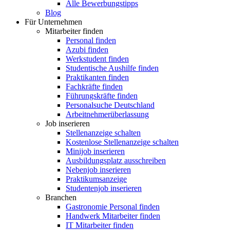
Alle Bewerbungstipps
Blog
Für Unternehmen
Mitarbeiter finden
Personal finden
Azubi finden
Werkstudent finden
Studentische Aushilfe finden
Praktikanten finden
Fachkräfte finden
Führungskräfte finden
Personalsuche Deutschland
Arbeitnehmerüberlassung
Job inserieren
Stellenanzeige schalten
Kostenlose Stellenanzeige schalten
Minijob inserieren
Ausbildungsplatz ausschreiben
Nebenjob inserieren
Praktikumsanzeige
Studentenjob inserieren
Branchen
Gastronomie Personal finden
Handwerk Mitarbeiter finden
IT Mitarbeiter finden