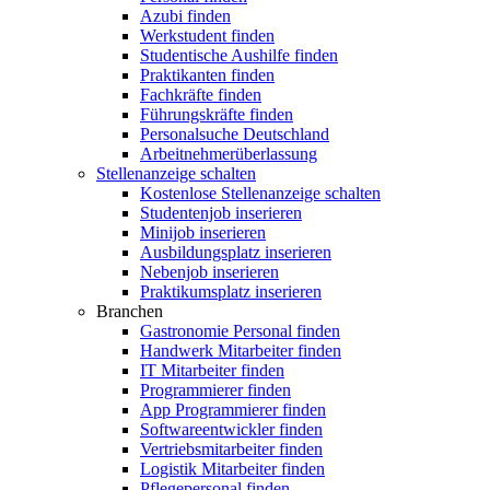
Azubi finden
Werkstudent finden
Studentische Aushilfe finden
Praktikanten finden
Fachkräfte finden
Führungskräfte finden
Personalsuche Deutschland
Arbeitnehmerüberlassung
Stellenanzeige schalten
Kostenlose Stellenanzeige schalten
Studentenjob inserieren
Minijob inserieren
Ausbildungsplatz inserieren
Nebenjob inserieren
Praktikumsplatz inserieren
Branchen
Gastronomie Personal finden
Handwerk Mitarbeiter finden
IT Mitarbeiter finden
Programmierer finden
App Programmierer finden
Softwareentwickler finden
Vertriebsmitarbeiter finden
Logistik Mitarbeiter finden
Pflegepersonal finden