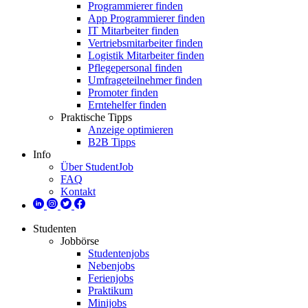
Programmierer finden
App Programmierer finden
IT Mitarbeiter finden
Vertriebsmitarbeiter finden
Logistik Mitarbeiter finden
Pflegepersonal finden
Umfrageteilnehmer finden
Promoter finden
Erntehelfer finden
Praktische Tipps
Anzeige optimieren
B2B Tipps
Info
Über StudentJob
FAQ
Kontakt
Studenten
Jobbörse
Studentenjobs
Nebenjobs
Ferienjobs
Praktikum
Minijobs