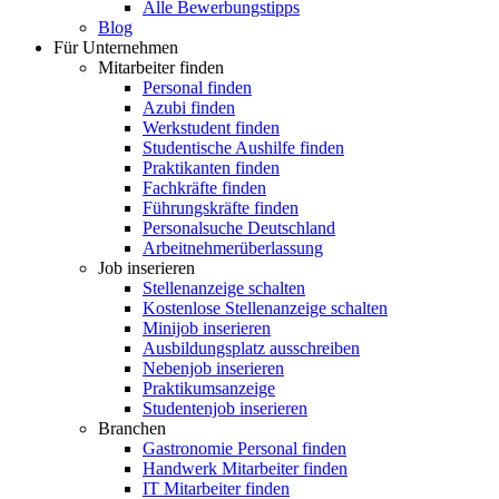
Alle Bewerbungstipps
Blog
Für Unternehmen
Mitarbeiter finden
Personal finden
Azubi finden
Werkstudent finden
Studentische Aushilfe finden
Praktikanten finden
Fachkräfte finden
Führungskräfte finden
Personalsuche Deutschland
Arbeitnehmerüberlassung
Job inserieren
Stellenanzeige schalten
Kostenlose Stellenanzeige schalten
Minijob inserieren
Ausbildungsplatz ausschreiben
Nebenjob inserieren
Praktikumsanzeige
Studentenjob inserieren
Branchen
Gastronomie Personal finden
Handwerk Mitarbeiter finden
IT Mitarbeiter finden