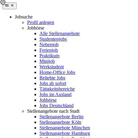
Jobsuche
Profil anlegen
Jobbörse
Alle Stellenangebote
Studentenjobs
Nebenjob
Ferienjob
Praktikum
Minijob
Werkstudent
Home-Office Jobs
Beliebte Jobs
Jobs ab sofort
Tätigkeitsbereiche
Jobs im Ausland
Jobbörse
Jobs Deutschland
Stellenangebote nach Stadt
Stellenangebote Berlin
Stellenangebote Köln
Stellenangebote München
Stellenangebote Hamburg