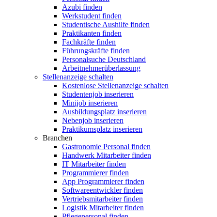
Azubi finden
Werkstudent finden
Studentische Aushilfe finden
Praktikanten finden
Fachkräfte finden
Führungskräfte finden
Personalsuche Deutschland
Arbeitnehmerüberlassung
Stellenanzeige schalten
Kostenlose Stellenanzeige schalten
Studentenjob inserieren
Minijob inserieren
Ausbildungsplatz inserieren
Nebenjob inserieren
Praktikumsplatz inserieren
Branchen
Gastronomie Personal finden
Handwerk Mitarbeiter finden
IT Mitarbeiter finden
Programmierer finden
App Programmierer finden
Softwareentwickler finden
Vertriebsmitarbeiter finden
Logistik Mitarbeiter finden
Pflegepersonal finden