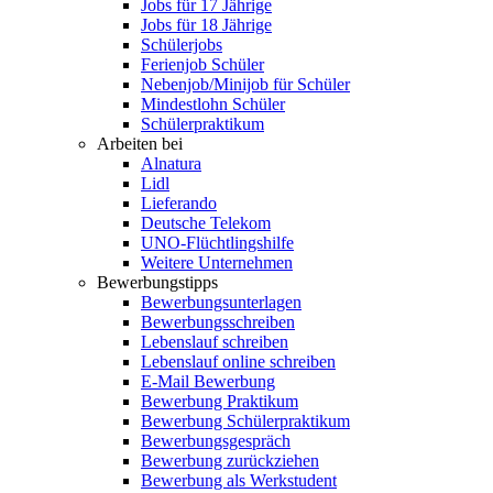
Jobs für 17 Jährige
Jobs für 18 Jährige
Schülerjobs
Ferienjob Schüler
Nebenjob/Minijob für Schüler
Mindestlohn Schüler
Schülerpraktikum
Arbeiten bei
Alnatura
Lidl
Lieferando
Deutsche Telekom
UNO-Flüchtlingshilfe
Weitere Unternehmen
Bewerbungstipps
Bewerbungsunterlagen
Bewerbungsschreiben
Lebenslauf schreiben
Lebenslauf online schreiben
E-Mail Bewerbung
Bewerbung Praktikum
Bewerbung Schülerpraktikum
Bewerbungsgespräch
Bewerbung zurückziehen
Bewerbung als Werkstudent