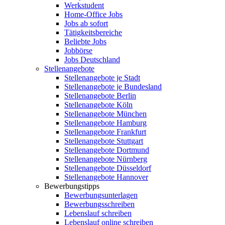
Werkstudent
Home-Office Jobs
Jobs ab sofort
Tätigkeitsbereiche
Beliebte Jobs
Jobbörse
Jobs Deutschland
Stellenangebote
Stellenangebote je Stadt
Stellenangebote je Bundesland
Stellenangebote Berlin
Stellenangebote Köln
Stellenangebote München
Stellenangebote Hamburg
Stellenangebote Frankfurt
Stellenangebote Stuttgart
Stellenangebote Dortmund
Stellenangebote Nürnberg
Stellenangebote Düsseldorf
Stellenangebote Hannover
Bewerbungstipps
Bewerbungsunterlagen
Bewerbungsschreiben
Lebenslauf schreiben
Lebenslauf online schreiben