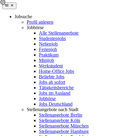
Jobsuche
Profil anlegen
Jobbörse
Alle Stellenangebote
Studentenjobs
Nebenjob
Ferienjob
Praktikum
Minijob
Werkstudent
Home-Office Jobs
Beliebte Jobs
Jobs ab sofort
Tätigkeitsbereiche
Jobs im Ausland
Jobbörse
Jobs Deutschland
Stellenangebote nach Stadt
Stellenangebote Berlin
Stellenangebote Köln
Stellenangebote München
Stellenangebote Hamburg