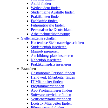
Azubi finden
Werkstudent finden
Studentische Aushilfe finden
Praktikanten finden
Fachkräfte finden
Führungskräfte finden
Personalsuche Deutschland
Arbeitnehmerüberlassung
Stellenanzeige schalten
Kostenlose Stellenanzeige schalten
Studentenjob inserieren
Minijob inserieren
Ausbildungsplatz inserieren
Nebenjob inserieren
Praktikumsplatz inserieren
Branchen
Gastronomie Personal finden
Handwerk Mitarbeiter finden
IT Mitarbeiter finden
Programmierer finden
App Programmierer finden
Softwareentwickler finden
Vertriebsmitarbeiter finden
Logistik Mitarbeiter finden
Pflegepersonal finden