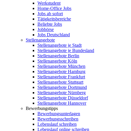
Werkstudent
Home-Office Jobs
Jobs ab sofort
Tätigkeitsbereiche
Beliebte Jobs
Jobbörse
Jobs Deutschland
Stellenangebote
Stellenangebote je Stadt
Stellenangebote je Bundesland
Stellenangebote Berlin
Stellenangebote Köln
Stellenangebote München
Stellenangebote Hamburg
Stellenangebote Frankfurt
Stellenangebote Stuttgart
Stellenangebote Dortmund
Stellenangebote Nürnberg
Stellenangebote Düsseldorf
Stellenangebote Hannover
Bewerbungstipps
Bewerbungsunterlagen
Bewerbungsschreiben
Lebenslauf schreiben
Lebenslauf online schreiben