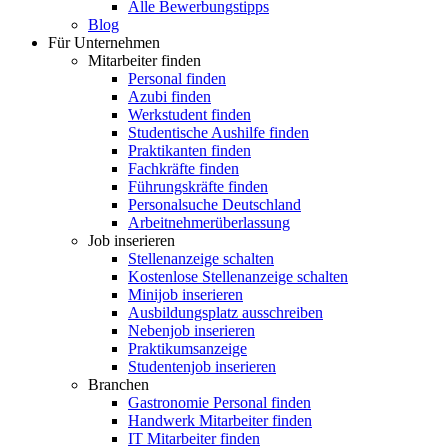
Alle Bewerbungstipps
Blog
Für Unternehmen
Mitarbeiter finden
Personal finden
Azubi finden
Werkstudent finden
Studentische Aushilfe finden
Praktikanten finden
Fachkräfte finden
Führungskräfte finden
Personalsuche Deutschland
Arbeitnehmerüberlassung
Job inserieren
Stellenanzeige schalten
Kostenlose Stellenanzeige schalten
Minijob inserieren
Ausbildungsplatz ausschreiben
Nebenjob inserieren
Praktikumsanzeige
Studentenjob inserieren
Branchen
Gastronomie Personal finden
Handwerk Mitarbeiter finden
IT Mitarbeiter finden