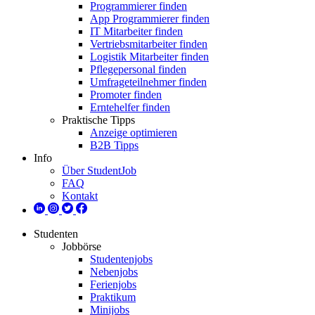
Programmierer finden
App Programmierer finden
IT Mitarbeiter finden
Vertriebsmitarbeiter finden
Logistik Mitarbeiter finden
Pflegepersonal finden
Umfrageteilnehmer finden
Promoter finden
Erntehelfer finden
Praktische Tipps
Anzeige optimieren
B2B Tipps
Info
Über StudentJob
FAQ
Kontakt
Studenten
Jobbörse
Studentenjobs
Nebenjobs
Ferienjobs
Praktikum
Minijobs