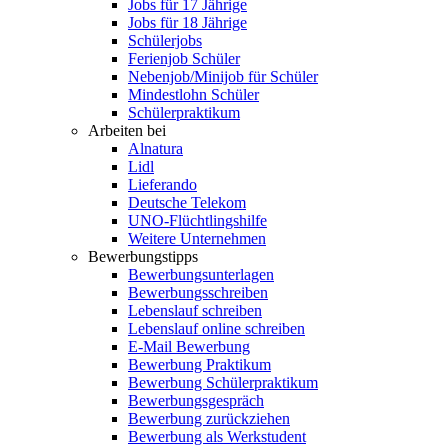
Jobs für 17 Jährige
Jobs für 18 Jährige
Schülerjobs
Ferienjob Schüler
Nebenjob/Minijob für Schüler
Mindestlohn Schüler
Schülerpraktikum
Arbeiten bei
Alnatura
Lidl
Lieferando
Deutsche Telekom
UNO-Flüchtlingshilfe
Weitere Unternehmen
Bewerbungstipps
Bewerbungsunterlagen
Bewerbungsschreiben
Lebenslauf schreiben
Lebenslauf online schreiben
E-Mail Bewerbung
Bewerbung Praktikum
Bewerbung Schülerpraktikum
Bewerbungsgespräch
Bewerbung zurückziehen
Bewerbung als Werkstudent