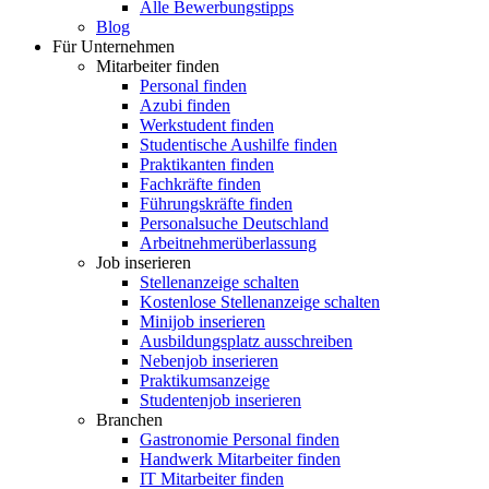
Alle Bewerbungstipps
Blog
Für Unternehmen
Mitarbeiter finden
Personal finden
Azubi finden
Werkstudent finden
Studentische Aushilfe finden
Praktikanten finden
Fachkräfte finden
Führungskräfte finden
Personalsuche Deutschland
Arbeitnehmerüberlassung
Job inserieren
Stellenanzeige schalten
Kostenlose Stellenanzeige schalten
Minijob inserieren
Ausbildungsplatz ausschreiben
Nebenjob inserieren
Praktikumsanzeige
Studentenjob inserieren
Branchen
Gastronomie Personal finden
Handwerk Mitarbeiter finden
IT Mitarbeiter finden