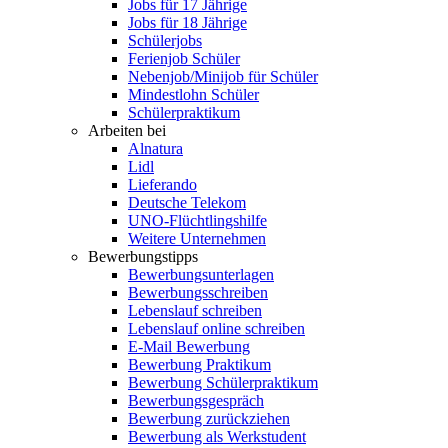
Jobs für 17 Jährige
Jobs für 18 Jährige
Schülerjobs
Ferienjob Schüler
Nebenjob/Minijob für Schüler
Mindestlohn Schüler
Schülerpraktikum
Arbeiten bei
Alnatura
Lidl
Lieferando
Deutsche Telekom
UNO-Flüchtlingshilfe
Weitere Unternehmen
Bewerbungstipps
Bewerbungsunterlagen
Bewerbungsschreiben
Lebenslauf schreiben
Lebenslauf online schreiben
E-Mail Bewerbung
Bewerbung Praktikum
Bewerbung Schülerpraktikum
Bewerbungsgespräch
Bewerbung zurückziehen
Bewerbung als Werkstudent