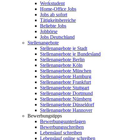
Werkstudent
Home-Office Jobs
Jobs ab sofort
Tätigkeitsbereiche
Beliebte Jobs
Jobbörse
Jobs Deutschland
Stellenangebote
Stellenangebote je Stadt
Stellenangebote je Bundesland
Stellenangebote Berlin
Stellenangebote Köln
Stellenangebote München
Stellenangebote Hamburg
Stellenangebote Frankfurt
Stellenangebote Stuttgart
Stellenangebote Dortmund
Stellenangebote Nürnberg
Stellenangebote Düsseldorf
Stellenangebote Hannover
Bewerbungstipps
Bewerbungsunterlagen
Bewerbungsschreiben
Lebenslauf schreiben
Lebenslauf online schreiben