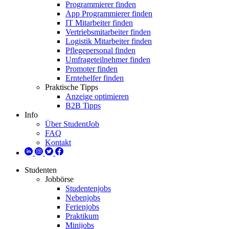
Programmierer finden
App Programmierer finden
IT Mitarbeiter finden
Vertriebsmitarbeiter finden
Logistik Mitarbeiter finden
Pflegepersonal finden
Umfrageteilnehmer finden
Promoter finden
Erntehelfer finden
Praktische Tipps
Anzeige optimieren
B2B Tipps
Info
Über StudentJob
FAQ
Kontakt
Studenten
Jobbörse
Studentenjobs
Nebenjobs
Ferienjobs
Praktikum
Minijobs