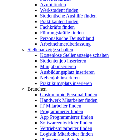
Azubi finden
Werkstudent finden
Studentische Aushilfe finden
Praktikanten finden
Fachkräfte finden
Führungskräfte finden
Personalsuche Deutschland
Arbeitnehmerüberlassung
Stellenanzeige schalten
Kostenlose Stellenanzeige schalten
Studentenjob inserieren
Minijob inserieren
Ausbildungsplatz inserieren
Nebenjob inserieren
Praktikumsplatz inserieren
Branchen
Gastronomie Personal finden
Handwerk Mitarbeiter finden
IT Mitarbeiter finden
Programmierer finden
App Programmierer finden
Softwareentwickler finden
Vertriebsmitarbeiter finden
Logistik Mitarbeiter finden
Pflegepersonal finden