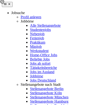
Jobsuche
Profil anlegen
Jobbörse
Alle Stellenangebote
Studentenjobs
Nebenjob
Ferienjob
Praktikum
Minijob
Werkstudent
Home-Office Jobs
Beliebte Jobs
Jobs ab sofort
Tätigkeitsbereiche
Jobs im Ausland
Jobbörse
Jobs Deutschland
Stellenangebote nach Stadt
Stellenangebote Berlin
Stellenangebote Köln
Stellenangebote München
Stellenangebote Hamburg