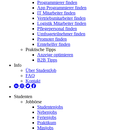
Programmierer finden
App Programmierer finden
IT Mitarbeiter finden
Vertriebsmitarbeiter finden
Logistik Mitarbeiter finden
Pflegepersonal finden
Umfrageteilnehmer finden
Promoter finden
Erntehelfer finden
Praktische Tipps
Anzeige optimieren
B2B Tipps
Info
Über StudentJob
FAQ
Kontakt
Studenten
Jobbörse
Studentenjobs
Nebenjobs
Ferienjobs
Praktikum
Minijobs