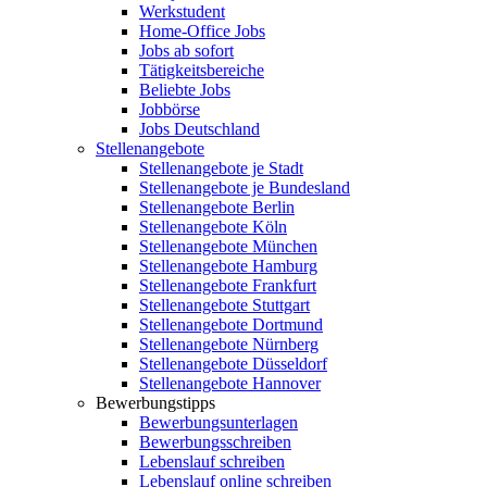
Werkstudent
Home-Office Jobs
Jobs ab sofort
Tätigkeitsbereiche
Beliebte Jobs
Jobbörse
Jobs Deutschland
Stellenangebote
Stellenangebote je Stadt
Stellenangebote je Bundesland
Stellenangebote Berlin
Stellenangebote Köln
Stellenangebote München
Stellenangebote Hamburg
Stellenangebote Frankfurt
Stellenangebote Stuttgart
Stellenangebote Dortmund
Stellenangebote Nürnberg
Stellenangebote Düsseldorf
Stellenangebote Hannover
Bewerbungstipps
Bewerbungsunterlagen
Bewerbungsschreiben
Lebenslauf schreiben
Lebenslauf online schreiben