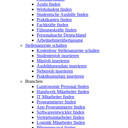
Azubi finden
Werkstudent finden
Studentische Aushilfe finden
Praktikanten finden
Fachkräfte finden
Führungskräfte finden
Personalsuche Deutschland
Arbeitnehmerüberlassung
Stellenanzeige schalten
Kostenlose Stellenanzeige schalten
Studentenjob inserieren
Minijob inserieren
Ausbildungsplatz inserieren
Nebenjob inserieren
Praktikumsplatz inserieren
Branchen
Gastronomie Personal finden
Handwerk Mitarbeiter finden
IT Mitarbeiter finden
Programmierer finden
App Programmierer finden
Softwareentwickler finden
Vertriebsmitarbeiter finden
Logistik Mitarbeiter finden
Pflegepersonal finden