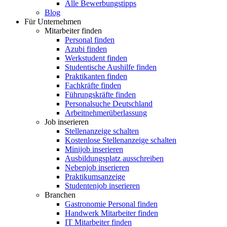
Alle Bewerbungstipps
Blog
Für Unternehmen
Mitarbeiter finden
Personal finden
Azubi finden
Werkstudent finden
Studentische Aushilfe finden
Praktikanten finden
Fachkräfte finden
Führungskräfte finden
Personalsuche Deutschland
Arbeitnehmerüberlassung
Job inserieren
Stellenanzeige schalten
Kostenlose Stellenanzeige schalten
Minijob inserieren
Ausbildungsplatz ausschreiben
Nebenjob inserieren
Praktikumsanzeige
Studentenjob inserieren
Branchen
Gastronomie Personal finden
Handwerk Mitarbeiter finden
IT Mitarbeiter finden