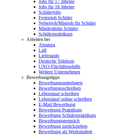
Jobs für 17 Jährige
Jobs für 18 Jährige
Schülerjobs
Ferienjob Schüler
Nebenjob/Minijob für Schüler
Mindestlohn Schüler
Schülerpraktikum
Arbeiten bei
Alnatura
Lidl
Lieferando
Deutsche Telekom
UNO-Flüchtlingshilfe
Weitere Unternehmen
Bewerbungstipps
Bewerbungsunterlagen
Bewerbungsschreiben
Lebenslauf schreiben
Lebenslauf online schreiben
E-Mail Bewerbung
Bewerbung Praktikum
Bewerbung Schülerpraktikum
Bewerbungsgespräch
Bewerbung zurückziehen
Bewerbung als Werkstudent