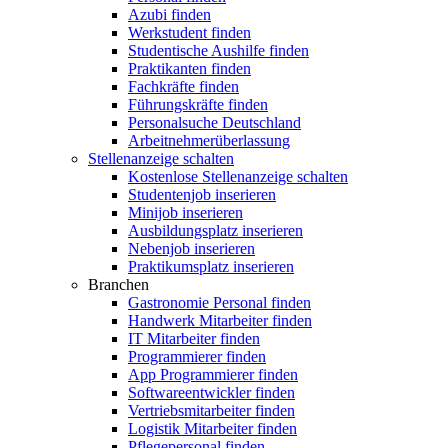
Azubi finden
Werkstudent finden
Studentische Aushilfe finden
Praktikanten finden
Fachkräfte finden
Führungskräfte finden
Personalsuche Deutschland
Arbeitnehmerüberlassung
Stellenanzeige schalten
Kostenlose Stellenanzeige schalten
Studentenjob inserieren
Minijob inserieren
Ausbildungsplatz inserieren
Nebenjob inserieren
Praktikumsplatz inserieren
Branchen
Gastronomie Personal finden
Handwerk Mitarbeiter finden
IT Mitarbeiter finden
Programmierer finden
App Programmierer finden
Softwareentwickler finden
Vertriebsmitarbeiter finden
Logistik Mitarbeiter finden
Pflegepersonal finden