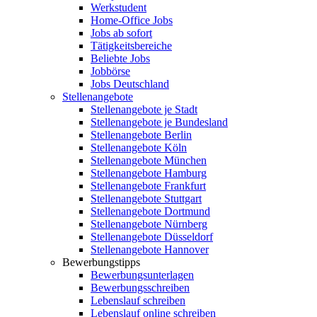
Werkstudent
Home-Office Jobs
Jobs ab sofort
Tätigkeitsbereiche
Beliebte Jobs
Jobbörse
Jobs Deutschland
Stellenangebote
Stellenangebote je Stadt
Stellenangebote je Bundesland
Stellenangebote Berlin
Stellenangebote Köln
Stellenangebote München
Stellenangebote Hamburg
Stellenangebote Frankfurt
Stellenangebote Stuttgart
Stellenangebote Dortmund
Stellenangebote Nürnberg
Stellenangebote Düsseldorf
Stellenangebote Hannover
Bewerbungstipps
Bewerbungsunterlagen
Bewerbungsschreiben
Lebenslauf schreiben
Lebenslauf online schreiben