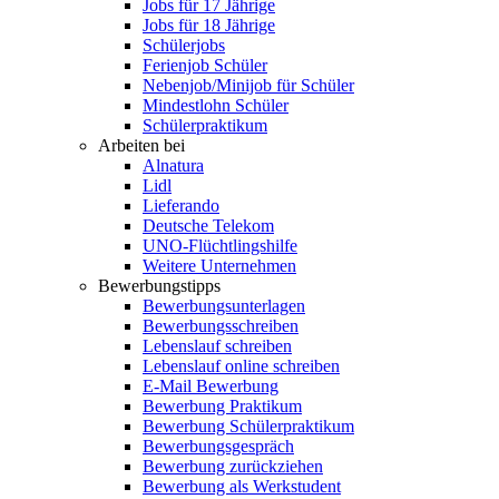
Jobs für 17 Jährige
Jobs für 18 Jährige
Schülerjobs
Ferienjob Schüler
Nebenjob/Minijob für Schüler
Mindestlohn Schüler
Schülerpraktikum
Arbeiten bei
Alnatura
Lidl
Lieferando
Deutsche Telekom
UNO-Flüchtlingshilfe
Weitere Unternehmen
Bewerbungstipps
Bewerbungsunterlagen
Bewerbungsschreiben
Lebenslauf schreiben
Lebenslauf online schreiben
E-Mail Bewerbung
Bewerbung Praktikum
Bewerbung Schülerpraktikum
Bewerbungsgespräch
Bewerbung zurückziehen
Bewerbung als Werkstudent