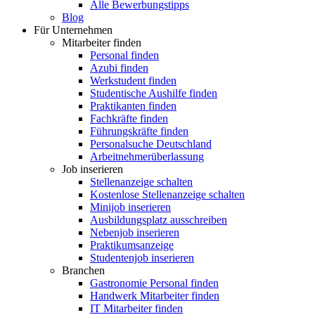
Alle Bewerbungstipps
Blog
Für Unternehmen
Mitarbeiter finden
Personal finden
Azubi finden
Werkstudent finden
Studentische Aushilfe finden
Praktikanten finden
Fachkräfte finden
Führungskräfte finden
Personalsuche Deutschland
Arbeitnehmerüberlassung
Job inserieren
Stellenanzeige schalten
Kostenlose Stellenanzeige schalten
Minijob inserieren
Ausbildungsplatz ausschreiben
Nebenjob inserieren
Praktikumsanzeige
Studentenjob inserieren
Branchen
Gastronomie Personal finden
Handwerk Mitarbeiter finden
IT Mitarbeiter finden