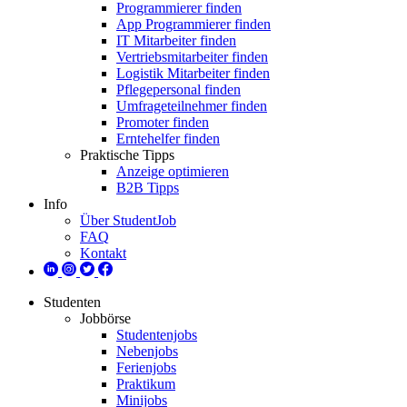
Programmierer finden
App Programmierer finden
IT Mitarbeiter finden
Vertriebsmitarbeiter finden
Logistik Mitarbeiter finden
Pflegepersonal finden
Umfrageteilnehmer finden
Promoter finden
Erntehelfer finden
Praktische Tipps
Anzeige optimieren
B2B Tipps
Info
Über StudentJob
FAQ
Kontakt
Studenten
Jobbörse
Studentenjobs
Nebenjobs
Ferienjobs
Praktikum
Minijobs