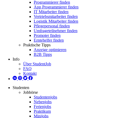
Programmierer finden
App Programmierer finden
IT Mitarbeiter finden
Vertriebsmitarbeiter finden
Logistik Mitarbeiter finden
Pflegepersonal finden
Umfrageteilnehmer finden
Promoter finden
Erntehelfer finden
Praktische Tipps
Anzeige optimieren
B2B Tipps
Info
Über StudentJob
FAQ
Kontakt
Studenten
Jobbörse
Studentenjobs
Nebenjobs
Ferienjobs
Praktikum
Minijobs