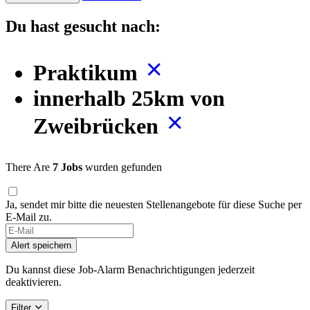
Du hast gesucht nach:
Praktikum
innerhalb 25km von
Zweibrücken
There Are
7 Jobs
wurden gefunden
Ja, sendet mir bitte die neuesten Stellenangebote für diese Suche per
E-Mail zu.
If
you
Alert speichern
are
a
Du kannst diese Job-Alarm Benachrichtigungen jederzeit
human,
deaktivieren.
ignore
this
Filter