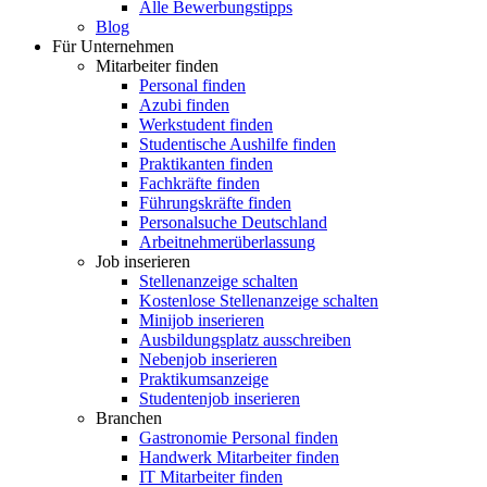
Alle Bewerbungstipps
Blog
Für Unternehmen
Mitarbeiter finden
Personal finden
Azubi finden
Werkstudent finden
Studentische Aushilfe finden
Praktikanten finden
Fachkräfte finden
Führungskräfte finden
Personalsuche Deutschland
Arbeitnehmerüberlassung
Job inserieren
Stellenanzeige schalten
Kostenlose Stellenanzeige schalten
Minijob inserieren
Ausbildungsplatz ausschreiben
Nebenjob inserieren
Praktikumsanzeige
Studentenjob inserieren
Branchen
Gastronomie Personal finden
Handwerk Mitarbeiter finden
IT Mitarbeiter finden