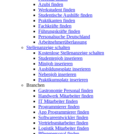
Azubi finden
Werkstudent finden
Studentische Aushilfe finden
Praktikanten finden
Fachkräfte finden
Führungskräfte finden
Personalsuche Deutschland
Arbeitnehmerüberlassung
Stellenanzeige schalten
Kostenlose Stellenanzeige schalten
Studentenjob inserieren
Minijob inserieren
Ausbildungsplatz inserieren
Nebenjob inserieren
Praktikumsplatz inserieren
Branchen
Gastronomie Personal finden
Handwerk Mitarbeiter finden
IT Mitarbeiter finden
Programmierer finden
App Programmierer finden
Softwareentwickler finden
Vertriebsmitarbeiter finden
Logistik Mitarbeiter finden
Pflegepersonal finden