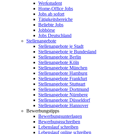
Werkstudent
Home-Office Jobs
Jobs ab sofort
Tätigkeitsbereiche
Beliebte Jobs
Jobbörse
Jobs Deutschland
Stellenangebote
Stellenangebote je Stadt
Stellenangebote je Bundesland
Stellenangebote Berlin
Stellenangebote Köln
Stellenangebote München
Stellenangebote Hamburg
Stellenangebote Frankfurt
Stellenangebote Stuttgart
Stellenangebote Dortmund
Stellenangebote Nürnberg
Stellenangebote Düsseldorf
Stellenangebote Hannover
Bewerbungstipps
Bewerbungsunterlagen
Bewerbungsschreiben
Lebenslauf schreiben
Lebenslauf online schreiben