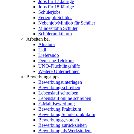
Jobs für 17 Jährige
Jobs für 18 Jährige
Schülerjobs
Ferienjob Schüler
Nebenjob/Minijob für Schüler
Mindestlohn Schüler
Schülerpraktikum
Arbeiten bei
Alnatura
Lidl
Lieferando
Deutsche Telekom
UNO-Flüchtlingshilfe
Weitere Unternehmen
Bewerbungstipps
Bewerbungsunterlagen
Bewerbungsschreiben
Lebenslauf schreiben
Lebenslauf online schreiben
E-Mail Bewerbung
Bewerbung Praktikum
Bewerbung Schülerpraktikum
Bewerbungsgespräch
Bewerbung zurückziehen
Bewerbung als Werkstudent