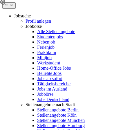
Jobsuche
Profil anlegen
Jobbörse
Alle Stellenangebote
Studentenjobs
Nebenjob
Ferienjob
Praktikum
Minijob
Werkstudent
Home-Office Jobs
Beliebte Jobs
Jobs ab sofort
Tätigkeitsbereiche
Jobs im Ausland
Jobbörse
Jobs Deutschland
Stellenangebote nach Stadt
Stellenangebote Berlin
Stellenangebote Köln
Stellenangebote München
Stellenangebote Hamburg