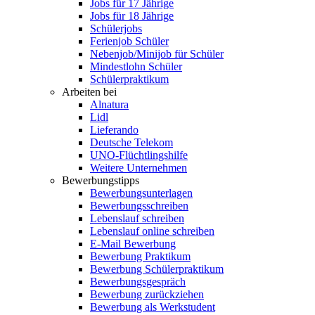
Jobs für 17 Jährige
Jobs für 18 Jährige
Schülerjobs
Ferienjob Schüler
Nebenjob/Minijob für Schüler
Mindestlohn Schüler
Schülerpraktikum
Arbeiten bei
Alnatura
Lidl
Lieferando
Deutsche Telekom
UNO-Flüchtlingshilfe
Weitere Unternehmen
Bewerbungstipps
Bewerbungsunterlagen
Bewerbungsschreiben
Lebenslauf schreiben
Lebenslauf online schreiben
E-Mail Bewerbung
Bewerbung Praktikum
Bewerbung Schülerpraktikum
Bewerbungsgespräch
Bewerbung zurückziehen
Bewerbung als Werkstudent