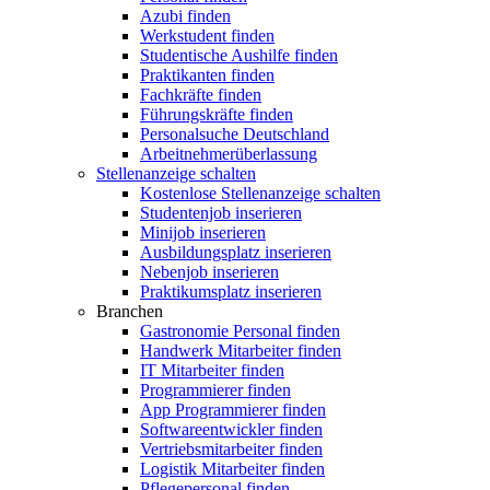
Azubi finden
Werkstudent finden
Studentische Aushilfe finden
Praktikanten finden
Fachkräfte finden
Führungskräfte finden
Personalsuche Deutschland
Arbeitnehmerüberlassung
Stellenanzeige schalten
Kostenlose Stellenanzeige schalten
Studentenjob inserieren
Minijob inserieren
Ausbildungsplatz inserieren
Nebenjob inserieren
Praktikumsplatz inserieren
Branchen
Gastronomie Personal finden
Handwerk Mitarbeiter finden
IT Mitarbeiter finden
Programmierer finden
App Programmierer finden
Softwareentwickler finden
Vertriebsmitarbeiter finden
Logistik Mitarbeiter finden
Pflegepersonal finden