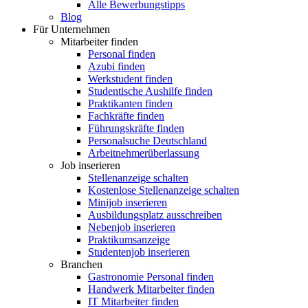
Alle Bewerbungstipps
Blog
Für Unternehmen
Mitarbeiter finden
Personal finden
Azubi finden
Werkstudent finden
Studentische Aushilfe finden
Praktikanten finden
Fachkräfte finden
Führungskräfte finden
Personalsuche Deutschland
Arbeitnehmerüberlassung
Job inserieren
Stellenanzeige schalten
Kostenlose Stellenanzeige schalten
Minijob inserieren
Ausbildungsplatz ausschreiben
Nebenjob inserieren
Praktikumsanzeige
Studentenjob inserieren
Branchen
Gastronomie Personal finden
Handwerk Mitarbeiter finden
IT Mitarbeiter finden