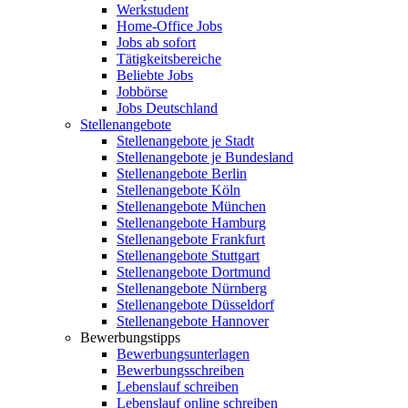
Werkstudent
Home-Office Jobs
Jobs ab sofort
Tätigkeitsbereiche
Beliebte Jobs
Jobbörse
Jobs Deutschland
Stellenangebote
Stellenangebote je Stadt
Stellenangebote je Bundesland
Stellenangebote Berlin
Stellenangebote Köln
Stellenangebote München
Stellenangebote Hamburg
Stellenangebote Frankfurt
Stellenangebote Stuttgart
Stellenangebote Dortmund
Stellenangebote Nürnberg
Stellenangebote Düsseldorf
Stellenangebote Hannover
Bewerbungstipps
Bewerbungsunterlagen
Bewerbungsschreiben
Lebenslauf schreiben
Lebenslauf online schreiben