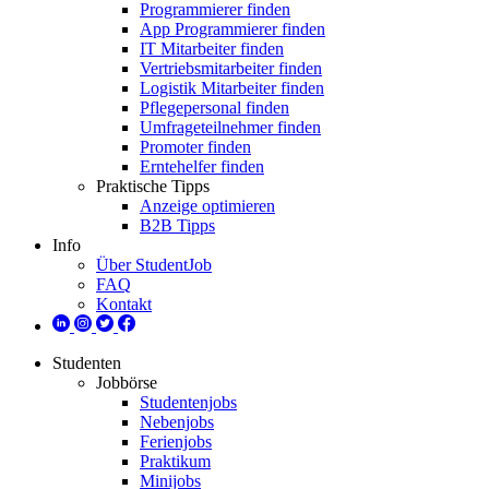
Programmierer finden
App Programmierer finden
IT Mitarbeiter finden
Vertriebsmitarbeiter finden
Logistik Mitarbeiter finden
Pflegepersonal finden
Umfrageteilnehmer finden
Promoter finden
Erntehelfer finden
Praktische Tipps
Anzeige optimieren
B2B Tipps
Info
Über StudentJob
FAQ
Kontakt
Studenten
Jobbörse
Studentenjobs
Nebenjobs
Ferienjobs
Praktikum
Minijobs