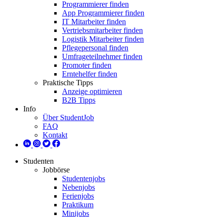
Programmierer finden
App Programmierer finden
IT Mitarbeiter finden
Vertriebsmitarbeiter finden
Logistik Mitarbeiter finden
Pflegepersonal finden
Umfrageteilnehmer finden
Promoter finden
Erntehelfer finden
Praktische Tipps
Anzeige optimieren
B2B Tipps
Info
Über StudentJob
FAQ
Kontakt
Studenten
Jobbörse
Studentenjobs
Nebenjobs
Ferienjobs
Praktikum
Minijobs