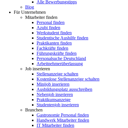
Alle Bewerbungstipps
Blog
Für Unternehmen
Mitarbeiter finden
Personal finden
Azubi finden
Werkstudent finden
Studentische Aushilfe finden
Praktikanten finden
Fachkräfte finden
Führungskräfte finden
Personalsuche Deutschland
Arbeitnehmerüberlassung
Job inserieren
Stellenanzeige schalten
Kostenlose Stellenanzeige schalten
Minijob inserieren
Ausbildungsplatz ausschreiben
Nebenjob inserieren
Praktikumsanzeige
Studentenjob inserieren
Branchen
Gastronomie Personal finden
Handwerk Mitarbeiter finden
IT Mitarbeiter finden