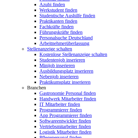
Azubi finden
Werkstudent finden
Studentische Aushilfe finden
Praktikanten finden
Fachkräfte finden
Führungskräfte finden
Personalsuche Deutschland
Arbeitnehmerüberlassung
Stellenanzeige schalten
Kostenlose Stellenanzeige schalten
Studentenjob inserieren
Minijob inserieren
Ausbildungsplatz inserieren
Nebenjob inserieren
Praktikumsplatz inserieren
Branchen
Gastronomie Personal finden
Handwerk Mitarbeiter finden
IT Mitarbeiter finden
Programmierer finden
App Programmierer finden
Softwareentwickler finden
Vertriebsmitarbeiter finden
Logistik Mitarbeiter finden
Pflegepersonal finden