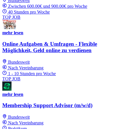
Bundesweit
Zwischen 600.00€ und 900.00€ pro Woche
40 Stunden pro Woche
TOP JOB
mehr lesen
Online Aufgaben & Umfragen - Flexible
Möglichkeit, Geld online zu verdienen
Bundesweit
Nach Vereinbarung
1 - 10 Stunden pro Woche
TOP JOB
mehr lesen
Membership Support Advisor (m/w/d)
Bundesweit
Nach Vereinbarung
Praktikum