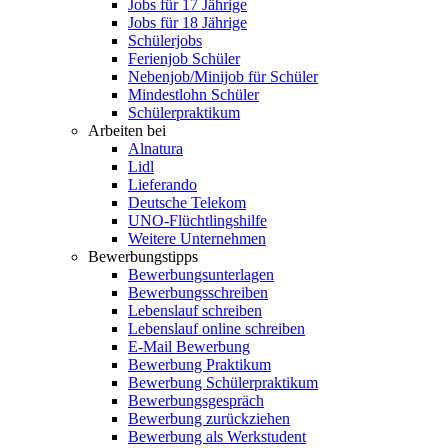
Jobs für 17 Jährige
Jobs für 18 Jährige
Schülerjobs
Ferienjob Schüler
Nebenjob/Minijob für Schüler
Mindestlohn Schüler
Schülerpraktikum
Arbeiten bei
Alnatura
Lidl
Lieferando
Deutsche Telekom
UNO-Flüchtlingshilfe
Weitere Unternehmen
Bewerbungstipps
Bewerbungsunterlagen
Bewerbungsschreiben
Lebenslauf schreiben
Lebenslauf online schreiben
E-Mail Bewerbung
Bewerbung Praktikum
Bewerbung Schülerpraktikum
Bewerbungsgespräch
Bewerbung zurückziehen
Bewerbung als Werkstudent