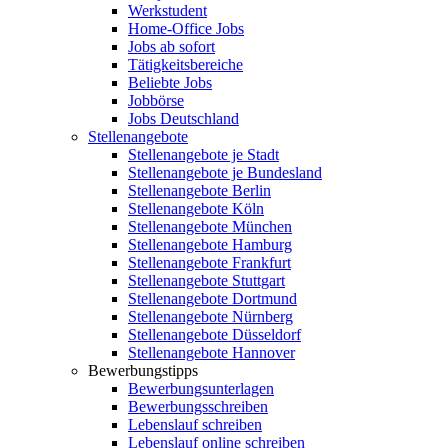
Werkstudent
Home-Office Jobs
Jobs ab sofort
Tätigkeitsbereiche
Beliebte Jobs
Jobbörse
Jobs Deutschland
Stellenangebote
Stellenangebote je Stadt
Stellenangebote je Bundesland
Stellenangebote Berlin
Stellenangebote Köln
Stellenangebote München
Stellenangebote Hamburg
Stellenangebote Frankfurt
Stellenangebote Stuttgart
Stellenangebote Dortmund
Stellenangebote Nürnberg
Stellenangebote Düsseldorf
Stellenangebote Hannover
Bewerbungstipps
Bewerbungsunterlagen
Bewerbungsschreiben
Lebenslauf schreiben
Lebenslauf online schreiben