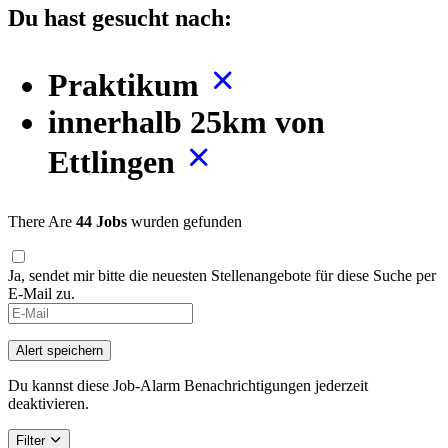
Du hast gesucht nach:
Praktikum
innerhalb 25km von
Ettlingen
There Are
44 Jobs
wurden gefunden
Ja, sendet mir bitte die neuesten Stellenangebote für diese Suche per
E-Mail zu.
If
you
are
Alert speichern
a
human,
Du kannst diese Job-Alarm Benachrichtigungen jederzeit
ignore
deaktivieren.
this
field
Filter