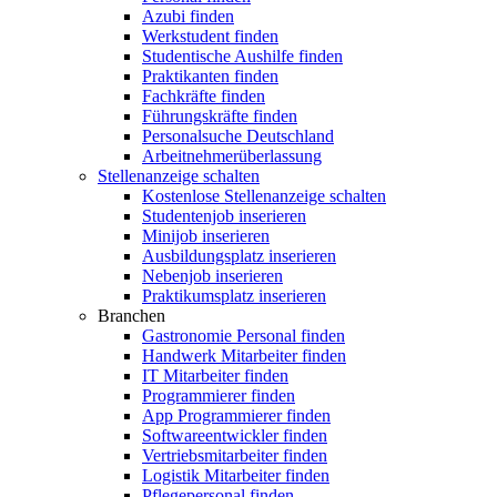
Azubi finden
Werkstudent finden
Studentische Aushilfe finden
Praktikanten finden
Fachkräfte finden
Führungskräfte finden
Personalsuche Deutschland
Arbeitnehmerüberlassung
Stellenanzeige schalten
Kostenlose Stellenanzeige schalten
Studentenjob inserieren
Minijob inserieren
Ausbildungsplatz inserieren
Nebenjob inserieren
Praktikumsplatz inserieren
Branchen
Gastronomie Personal finden
Handwerk Mitarbeiter finden
IT Mitarbeiter finden
Programmierer finden
App Programmierer finden
Softwareentwickler finden
Vertriebsmitarbeiter finden
Logistik Mitarbeiter finden
Pflegepersonal finden