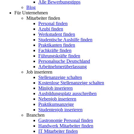
Alle Bewerbungstipps
Blog
Für Unternehmen
Mitarbeiter finden
Personal finden
Azubi finden
Werkstudent finden
Studentische Aushilfe finden
Praktikanten finden
Fachkräfte finden
Führungskräfte finden
Personalsuche Deutschland
Arbeitnehmerüberlassung
Job inserieren
Stellenanzeige schalten
Kostenlose Stellenanzeige schalten
Minijob inserieren
Ausbildungsplatz ausschreiben
Nebenjob inserieren
Praktikumsanzeige
Studentenjob inserieren
Branchen
Gastronomie Personal finden
Handwerk Mitarbeiter finden
IT Mitarbeiter finden