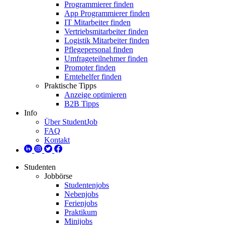
Programmierer finden
App Programmierer finden
IT Mitarbeiter finden
Vertriebsmitarbeiter finden
Logistik Mitarbeiter finden
Pflegepersonal finden
Umfrageteilnehmer finden
Promoter finden
Erntehelfer finden
Praktische Tipps
Anzeige optimieren
B2B Tipps
Info
Über StudentJob
FAQ
Kontakt
Studenten
Jobbörse
Studentenjobs
Nebenjobs
Ferienjobs
Praktikum
Minijobs