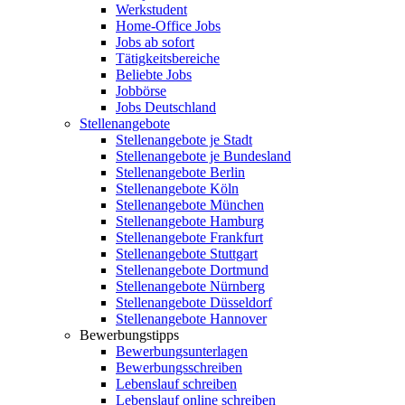
Werkstudent
Home-Office Jobs
Jobs ab sofort
Tätigkeitsbereiche
Beliebte Jobs
Jobbörse
Jobs Deutschland
Stellenangebote
Stellenangebote je Stadt
Stellenangebote je Bundesland
Stellenangebote Berlin
Stellenangebote Köln
Stellenangebote München
Stellenangebote Hamburg
Stellenangebote Frankfurt
Stellenangebote Stuttgart
Stellenangebote Dortmund
Stellenangebote Nürnberg
Stellenangebote Düsseldorf
Stellenangebote Hannover
Bewerbungstipps
Bewerbungsunterlagen
Bewerbungsschreiben
Lebenslauf schreiben
Lebenslauf online schreiben