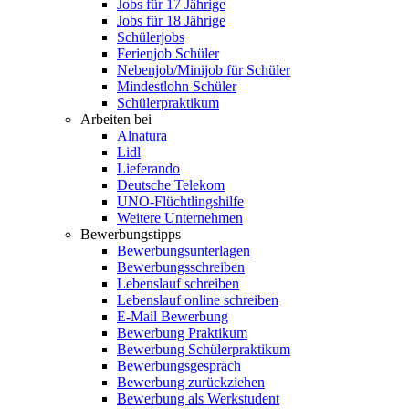
Jobs für 17 Jährige
Jobs für 18 Jährige
Schülerjobs
Ferienjob Schüler
Nebenjob/Minijob für Schüler
Mindestlohn Schüler
Schülerpraktikum
Arbeiten bei
Alnatura
Lidl
Lieferando
Deutsche Telekom
UNO-Flüchtlingshilfe
Weitere Unternehmen
Bewerbungstipps
Bewerbungsunterlagen
Bewerbungsschreiben
Lebenslauf schreiben
Lebenslauf online schreiben
E-Mail Bewerbung
Bewerbung Praktikum
Bewerbung Schülerpraktikum
Bewerbungsgespräch
Bewerbung zurückziehen
Bewerbung als Werkstudent