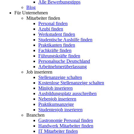
Alle Bewerbungstipps
Blog
Für Unternehmen
Mitarbeiter finden
Personal finden
Azubi finden
Werkstudent finden
Studentische Aushilfe finden
Praktikanten finden
Fachkräfte finden
Führungskräfte finden
Personalsuche Deutschland
Arbeitnehmerüberlassung
Job inserieren
Stellenanzeige schalten
Kostenlose Stellenanzeige schalten
Minijob inserieren
Ausbildungsplatz ausschreiben
Nebenjob inserieren
Praktikumsanzeige
Studentenjob inserieren
Branchen
Gastronomie Personal finden
Handwerk Mitarbeiter finden
IT Mitarbeiter finden