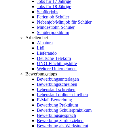
Jobs für 17 Jährige
Jobs für 18 Jährige
Schülerjobs
Ferienjob Schüler
Nebenjob/Minijob für Schüler
Mindestlohn Schüler
Schülerpraktikum
Arbeiten bei
Alnatura
Lidl
Lieferando
Deutsche Telekom
UNO-Flüchtlingshilfe
Weitere Unternehmen
Bewerbungstipps
Bewerbungsunterlagen
Bewerbungsschreiben
Lebenslauf schreiben
Lebenslauf online schreiben
E-Mail Bewerbung
Bewerbung Praktikum
Bewerbung Schülerpraktikum
Bewerbungsgespräch
Bewerbung zurückziehen
Bewerbung als Werkstudent