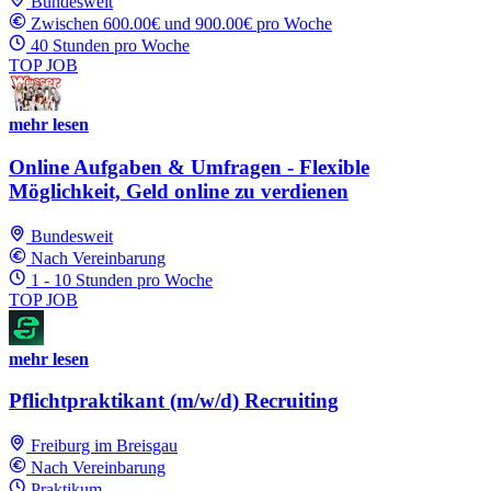
Bundesweit
Zwischen 600.00€ und 900.00€ pro Woche
40 Stunden pro Woche
TOP JOB
mehr lesen
Online Aufgaben & Umfragen - Flexible
Möglichkeit, Geld online zu verdienen
Bundesweit
Nach Vereinbarung
1 - 10 Stunden pro Woche
TOP JOB
mehr lesen
Pflichtpraktikant (m/w/d) Recruiting
Freiburg im Breisgau
Nach Vereinbarung
Praktikum