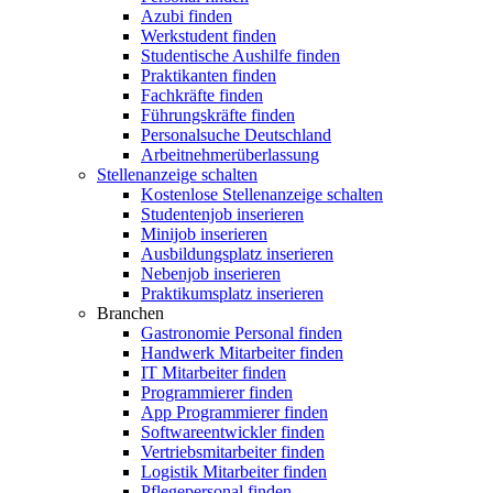
Azubi finden
Werkstudent finden
Studentische Aushilfe finden
Praktikanten finden
Fachkräfte finden
Führungskräfte finden
Personalsuche Deutschland
Arbeitnehmerüberlassung
Stellenanzeige schalten
Kostenlose Stellenanzeige schalten
Studentenjob inserieren
Minijob inserieren
Ausbildungsplatz inserieren
Nebenjob inserieren
Praktikumsplatz inserieren
Branchen
Gastronomie Personal finden
Handwerk Mitarbeiter finden
IT Mitarbeiter finden
Programmierer finden
App Programmierer finden
Softwareentwickler finden
Vertriebsmitarbeiter finden
Logistik Mitarbeiter finden
Pflegepersonal finden