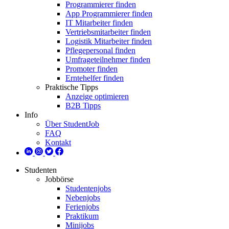
Programmierer finden
App Programmierer finden
IT Mitarbeiter finden
Vertriebsmitarbeiter finden
Logistik Mitarbeiter finden
Pflegepersonal finden
Umfrageteilnehmer finden
Promoter finden
Erntehelfer finden
Praktische Tipps
Anzeige optimieren
B2B Tipps
Info
Über StudentJob
FAQ
Kontakt
Studenten
Jobbörse
Studentenjobs
Nebenjobs
Ferienjobs
Praktikum
Minijobs