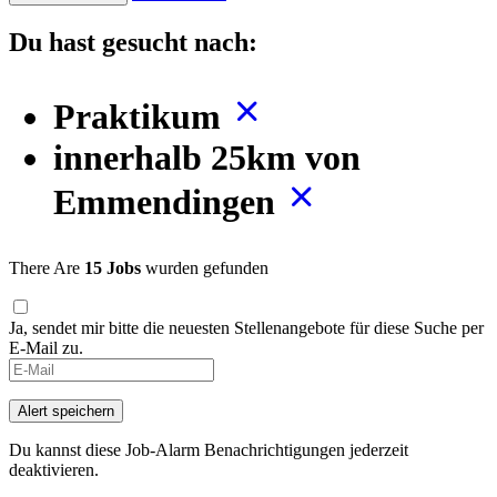
Du hast gesucht nach:
Praktikum
innerhalb 25km von
Emmendingen
There Are
15 Jobs
wurden gefunden
Ja, sendet mir bitte die neuesten Stellenangebote für diese Suche per
E-Mail zu.
If
you
are
Alert speichern
a
human,
Du kannst diese Job-Alarm Benachrichtigungen jederzeit
ignore
deaktivieren.
this