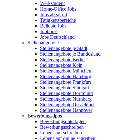
Werkstudent
Home-Office Jobs
Jobs ab sofort
Tätigkeitsbereiche
Beliebte Jobs
Jobbörse
Jobs Deutschland
Stellenangebote
Stellenangebote je Stadt
Stellenangebote je Bundesland
Stellenangebote Berlin
Stellenangebote Köln
Stellenangebote München
Stellenangebote Hamburg
Stellenangebote Frankfurt
Stellenangebote Stuttgart
Stellenangebote Dortmund
Stellenangebote Nürnberg
Stellenangebote Düsseldorf
Stellenangebote Hannover
Bewerbungstipps
Bewerbungsunterlagen
Bewerbungsschreiben
Lebenslauf schreiben
Lebenslauf online schreiben