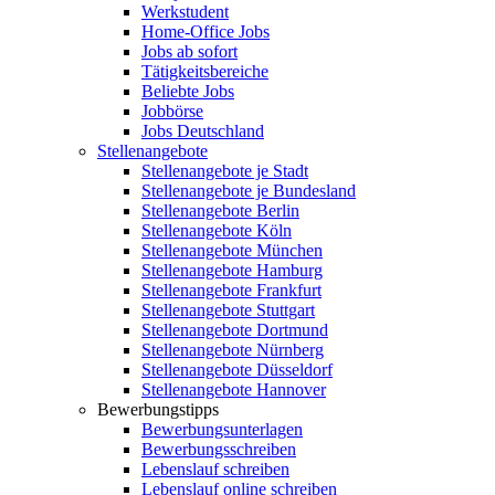
Werkstudent
Home-Office Jobs
Jobs ab sofort
Tätigkeitsbereiche
Beliebte Jobs
Jobbörse
Jobs Deutschland
Stellenangebote
Stellenangebote je Stadt
Stellenangebote je Bundesland
Stellenangebote Berlin
Stellenangebote Köln
Stellenangebote München
Stellenangebote Hamburg
Stellenangebote Frankfurt
Stellenangebote Stuttgart
Stellenangebote Dortmund
Stellenangebote Nürnberg
Stellenangebote Düsseldorf
Stellenangebote Hannover
Bewerbungstipps
Bewerbungsunterlagen
Bewerbungsschreiben
Lebenslauf schreiben
Lebenslauf online schreiben