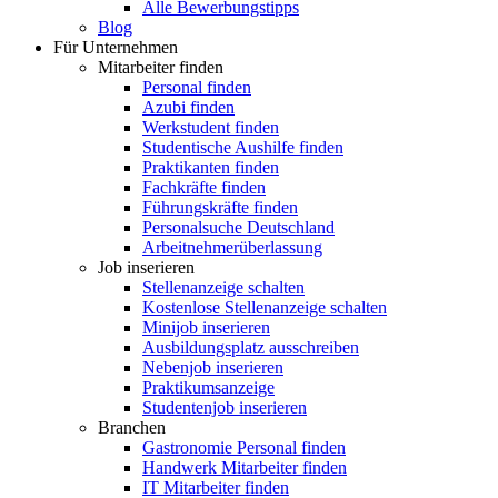
Alle Bewerbungstipps
Blog
Für Unternehmen
Mitarbeiter finden
Personal finden
Azubi finden
Werkstudent finden
Studentische Aushilfe finden
Praktikanten finden
Fachkräfte finden
Führungskräfte finden
Personalsuche Deutschland
Arbeitnehmerüberlassung
Job inserieren
Stellenanzeige schalten
Kostenlose Stellenanzeige schalten
Minijob inserieren
Ausbildungsplatz ausschreiben
Nebenjob inserieren
Praktikumsanzeige
Studentenjob inserieren
Branchen
Gastronomie Personal finden
Handwerk Mitarbeiter finden
IT Mitarbeiter finden