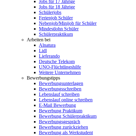
Jobs für 17 Jährige
Jobs für 18 Jährige
Schülerjobs
Ferienjob Schüler
Nebenjob/Minijob für Schüler
Mindestlohn Schüler
Schülerpraktikum
Arbeiten bei
Alnatura
Lidl
Lieferando
Deutsche Telekom
UNO-Flüchtlingshilfe
Weitere Unternehmen
Bewerbungstipps
Bewerbungsunterlagen
Bewerbungsschreiben
Lebenslauf schreiben
Lebenslauf online schreiben
E-Mail Bewerbung
Bewerbung Praktikum
Bewerbung Schülerpraktikum
Bewerbungsgespräch
Bewerbung zurückziehen
Bewerbung als Werkstudent