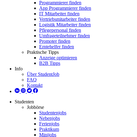
Programmierer finden
App Programmierer finden
IT Mitarbeiter finden
Vertriebsmitarbeiter finden
Logistik Mitarbeiter finden
Pflegepersonal finden
Umfrageteilnehmer finden
Promoter finden
Erntehelfer finden
Praktische Tipps
Anzeige optimieren
B2B Tipps
Info
Über StudentJob
FAQ
Kontakt
Studenten
Jobbörse
Studentenjobs
Nebenjobs
Ferienjobs
Praktikum
Minijobs