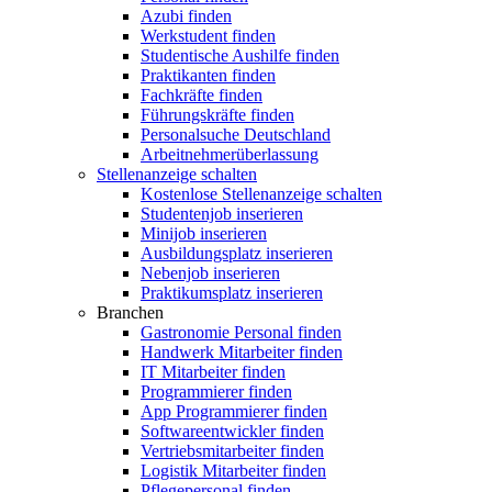
Azubi finden
Werkstudent finden
Studentische Aushilfe finden
Praktikanten finden
Fachkräfte finden
Führungskräfte finden
Personalsuche Deutschland
Arbeitnehmerüberlassung
Stellenanzeige schalten
Kostenlose Stellenanzeige schalten
Studentenjob inserieren
Minijob inserieren
Ausbildungsplatz inserieren
Nebenjob inserieren
Praktikumsplatz inserieren
Branchen
Gastronomie Personal finden
Handwerk Mitarbeiter finden
IT Mitarbeiter finden
Programmierer finden
App Programmierer finden
Softwareentwickler finden
Vertriebsmitarbeiter finden
Logistik Mitarbeiter finden
Pflegepersonal finden