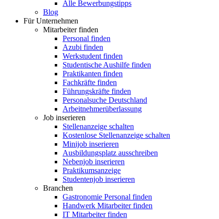
Alle Bewerbungstipps
Blog
Für Unternehmen
Mitarbeiter finden
Personal finden
Azubi finden
Werkstudent finden
Studentische Aushilfe finden
Praktikanten finden
Fachkräfte finden
Führungskräfte finden
Personalsuche Deutschland
Arbeitnehmerüberlassung
Job inserieren
Stellenanzeige schalten
Kostenlose Stellenanzeige schalten
Minijob inserieren
Ausbildungsplatz ausschreiben
Nebenjob inserieren
Praktikumsanzeige
Studentenjob inserieren
Branchen
Gastronomie Personal finden
Handwerk Mitarbeiter finden
IT Mitarbeiter finden