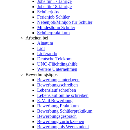
Jobs für 17 Jährige
Jobs für 18 Jährige
Schülerjobs
Ferienjob Schüler
Nebenjob/Minijob für Schüler
Mindestlohn Schüler
Schülerpraktikum
Arbeiten bei
Alnatura
Lidl
Lieferando
Deutsche Telekom
UNO-Flüchtlingshilfe
Weitere Unternehmen
Bewerbungstipps
Bewerbungsunterlagen
Bewerbungsschreiben
Lebenslauf schreiben
Lebenslauf online schreiben
E-Mail Bewerbung
Bewerbung Praktikum
Bewerbung Schülerpraktikum
Bewerbungsgespräch
Bewerbung zurückziehen
Bewerbung als Werkstudent