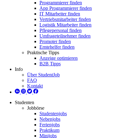
Programmierer finden
App Programmierer finden
IT Mitarbeiter finden
Vertriebsmitarbeiter finden
Logistik Mitarbeiter finden
Pflegepersonal finden
Umfrageteilnehmer finden
Promoter finden
Erntehelfer finden
Praktische Tipps
Anzeige optimieren
B2B Tipps
Info
Über StudentJob
FAQ
Kontakt
Studenten
Jobbörse
Studentenjobs
Nebenjobs
Ferienjobs
Praktikum
Minijobs