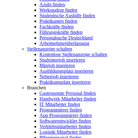
Azubi finden
Werkstudent finden
Studentische Aushilfe finden
Praktikanten finden
Fachkräfte finden
Führungskräfte finden
Personalsuche Deutschland
Arbeitnehmerüberlassung
Stellenanzeige schalten
Kostenlose Stellenanzeige schalten
Studentenjob inserieren
Minijob inserieren
Ausbildungsplatz inserieren
Nebenjob inserieren
Praktikumsplatz inserieren
Branchen
Gastronomie Personal finden
Handwerk Mitarbeiter finden
IT Mitarbeiter finden
Programmierer finden
App Programmierer finden
Softwareentwickler finden
Vertriebsmitarbeiter finden
Logistik Mitarbeiter finden
Pflegepersonal finden