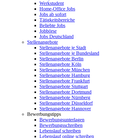
Werkstudent
Home-Office Jobs
Jobs ab sofort
Tätigkeitsbereiche
Beliebte Jobs
Jobbörse
Jobs Deutschland
Stellenangebote
Stellenangebote je Stadt
Stellenangebote je Bundesland
Stellenangebote Berlin
Stellenangebote Köln
Stellenangebote München
Stellenangebote Hamburg
Stellenangebote Frankfurt
Stellenangebote Stuttgart
Stellenangebote Dortmund
Stellenangebote Nürnberg
Stellenangebote Düsseldorf
Stellenangebote Hannover
Bewerbungstipps
Bewerbungsunterlagen
Bewerbungsschreiben
Lebenslauf schreiben
Lebenslauf online schreiben