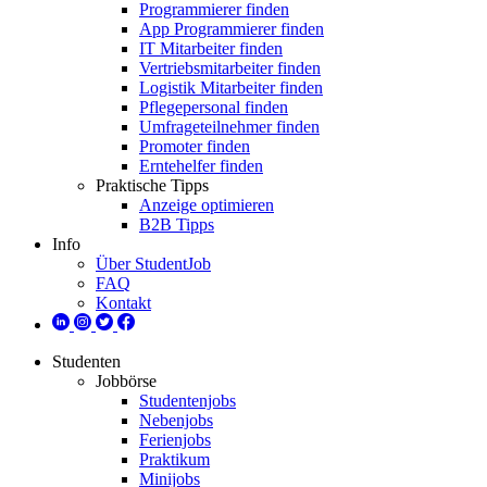
Programmierer finden
App Programmierer finden
IT Mitarbeiter finden
Vertriebsmitarbeiter finden
Logistik Mitarbeiter finden
Pflegepersonal finden
Umfrageteilnehmer finden
Promoter finden
Erntehelfer finden
Praktische Tipps
Anzeige optimieren
B2B Tipps
Info
Über StudentJob
FAQ
Kontakt
Studenten
Jobbörse
Studentenjobs
Nebenjobs
Ferienjobs
Praktikum
Minijobs