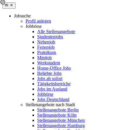
Jobsuche
Profil anlegen
Jobbörse
Alle Stellenangebote
Studentenjobs
Nebenjob
Ferienjob
Praktikum
Minijob
Werkstudent
Home-Office Jobs
Beliebte Jobs
Jobs ab sofort
Tätigkeitsbereiche
Jobs im Ausland
Jobbörse
Jobs Deutschland
Stellenangebote nach Stadt
Stellenangebote Berlin
Stellenangebote Köln
Stellenangebote München
Stellenangebote Hamburg