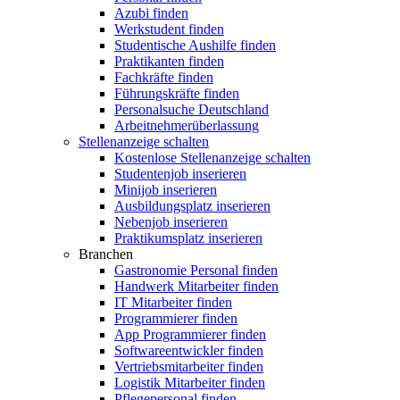
Azubi finden
Werkstudent finden
Studentische Aushilfe finden
Praktikanten finden
Fachkräfte finden
Führungskräfte finden
Personalsuche Deutschland
Arbeitnehmerüberlassung
Stellenanzeige schalten
Kostenlose Stellenanzeige schalten
Studentenjob inserieren
Minijob inserieren
Ausbildungsplatz inserieren
Nebenjob inserieren
Praktikumsplatz inserieren
Branchen
Gastronomie Personal finden
Handwerk Mitarbeiter finden
IT Mitarbeiter finden
Programmierer finden
App Programmierer finden
Softwareentwickler finden
Vertriebsmitarbeiter finden
Logistik Mitarbeiter finden
Pflegepersonal finden