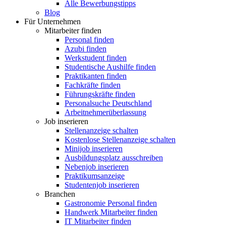
Alle Bewerbungstipps
Blog
Für Unternehmen
Mitarbeiter finden
Personal finden
Azubi finden
Werkstudent finden
Studentische Aushilfe finden
Praktikanten finden
Fachkräfte finden
Führungskräfte finden
Personalsuche Deutschland
Arbeitnehmerüberlassung
Job inserieren
Stellenanzeige schalten
Kostenlose Stellenanzeige schalten
Minijob inserieren
Ausbildungsplatz ausschreiben
Nebenjob inserieren
Praktikumsanzeige
Studentenjob inserieren
Branchen
Gastronomie Personal finden
Handwerk Mitarbeiter finden
IT Mitarbeiter finden