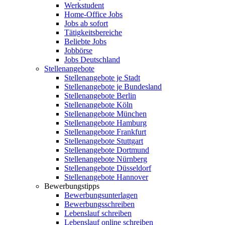
Werkstudent
Home-Office Jobs
Jobs ab sofort
Tätigkeitsbereiche
Beliebte Jobs
Jobbörse
Jobs Deutschland
Stellenangebote
Stellenangebote je Stadt
Stellenangebote je Bundesland
Stellenangebote Berlin
Stellenangebote Köln
Stellenangebote München
Stellenangebote Hamburg
Stellenangebote Frankfurt
Stellenangebote Stuttgart
Stellenangebote Dortmund
Stellenangebote Nürnberg
Stellenangebote Düsseldorf
Stellenangebote Hannover
Bewerbungstipps
Bewerbungsunterlagen
Bewerbungsschreiben
Lebenslauf schreiben
Lebenslauf online schreiben