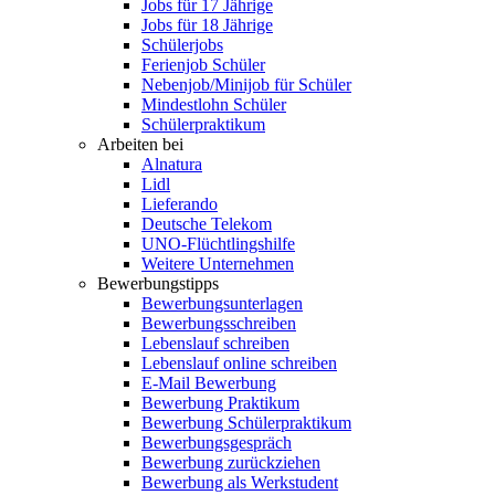
Jobs für 17 Jährige
Jobs für 18 Jährige
Schülerjobs
Ferienjob Schüler
Nebenjob/Minijob für Schüler
Mindestlohn Schüler
Schülerpraktikum
Arbeiten bei
Alnatura
Lidl
Lieferando
Deutsche Telekom
UNO-Flüchtlingshilfe
Weitere Unternehmen
Bewerbungstipps
Bewerbungsunterlagen
Bewerbungsschreiben
Lebenslauf schreiben
Lebenslauf online schreiben
E-Mail Bewerbung
Bewerbung Praktikum
Bewerbung Schülerpraktikum
Bewerbungsgespräch
Bewerbung zurückziehen
Bewerbung als Werkstudent