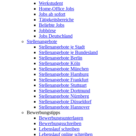
Werkstudent
Home-Office Jobs
Jobs ab sofort
Tätigkeitsbereiche
Beliebte Jobs
Jobbörse
Jobs Deutschland
Stellenangebote
Stellenangebote je Stadt
Stellenangebote je Bundesland
Stellenangebote Berlin
Stellenangebote Köln
Stellenangebote München
Stellenangebote Hamburg
Stellenangebote Frankfurt
Stellenangebote Stuttgart
Stellenangebote Dortmund
Stellenangebote Nürnberg
Stellenangebote Düsseldorf
Stellenangebote Hannover
Bewerbungstipps
Bewerbungsunterlagen
Bewerbungsschreiben
Lebenslauf schreiben
Lebenslauf online schreiben