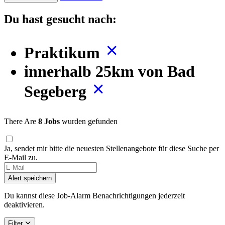
Du hast gesucht nach:
Praktikum
innerhalb 25km von Bad
Segeberg
There Are
8 Jobs
wurden gefunden
Ja, sendet mir bitte die neuesten Stellenangebote für diese Suche per
E-Mail zu.
If
you
Alert speichern
are
a
Du kannst diese Job-Alarm Benachrichtigungen jederzeit
human,
deaktivieren.
ignore
this
Filter