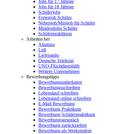
Jobs für 17 Jährige
Jobs für 18 Jährige
Schülerjobs
Ferienjob Schüler
Nebenjob/Minijob für Schüler
Mindestlohn Schüler
Schülerpraktikum
Arbeiten bei
Alnatura
Lidl
Lieferando
Deutsche Telekom
UNO-Flüchtlingshilfe
Weitere Unternehmen
Bewerbungstipps
Bewerbungsunterlagen
Bewerbungsschreiben
Lebenslauf schreiben
Lebenslauf online schreiben
E-Mail Bewerbung
Bewerbung Praktikum
Bewerbung Schülerpraktikum
Bewerbungsgespräch
Bewerbung zurückziehen
Bewerbung als Werkstudent