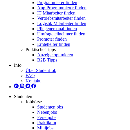
Programmierer finden
App Programmierer finden
IT Mitarbeiter finden
Vertriebsmitarbeiter finden
Logistik Mitarbeiter finden
Pflegepersonal finden
Umfrageteilnehmer finden
Promoter finden
Erntehelfer finden
Praktische Tipps
Anzeige optimieren
B2B Tipps
Info
Über StudentJob
FAQ
Kontakt
Studenten
Jobbörse
Studentenjobs
Nebenjobs
Ferienjobs
Praktikum
Minijobs