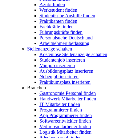
Azubi finden
Werkstudent finden
Studentische Aushilfe finden
Praktikanten finden
Fachkräfte finden
Führungskräfte finden
Personalsuche Deutschland
Arbeitnehmerüberlassung
Stellenanzeige schalten
Kostenlose Stellenanzeige schalten
Studentenjob inserieren
Minijob inserieren
Ausbildungsplatz inserieren
Nebenjob inserieren
Praktikumsplatz inserieren
Branchen
Gastronomie Personal finden
Handwerk Mitarbeiter finden
IT Mitarbeiter finden
Programmierer finden
App Programmierer finden
Softwareentwickler finden
Vertriebsmitarbeiter finden
Logistik Mitarbeiter finden
Pflegepersonal finden