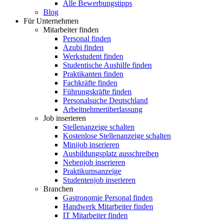
Alle Bewerbungstipps
Blog
Für Unternehmen
Mitarbeiter finden
Personal finden
Azubi finden
Werkstudent finden
Studentische Aushilfe finden
Praktikanten finden
Fachkräfte finden
Führungskräfte finden
Personalsuche Deutschland
Arbeitnehmerüberlassung
Job inserieren
Stellenanzeige schalten
Kostenlose Stellenanzeige schalten
Minijob inserieren
Ausbildungsplatz ausschreiben
Nebenjob inserieren
Praktikumsanzeige
Studentenjob inserieren
Branchen
Gastronomie Personal finden
Handwerk Mitarbeiter finden
IT Mitarbeiter finden