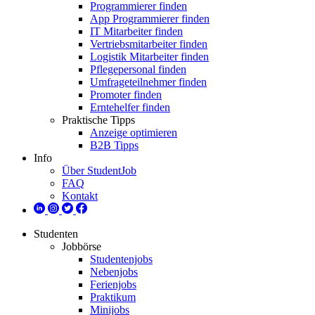
Programmierer finden
App Programmierer finden
IT Mitarbeiter finden
Vertriebsmitarbeiter finden
Logistik Mitarbeiter finden
Pflegepersonal finden
Umfrageteilnehmer finden
Promoter finden
Erntehelfer finden
Praktische Tipps
Anzeige optimieren
B2B Tipps
Info
Über StudentJob
FAQ
Kontakt
Studenten
Jobbörse
Studentenjobs
Nebenjobs
Ferienjobs
Praktikum
Minijobs