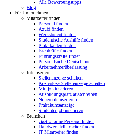
Alle Bewerbungstipps
Blog
Für Unternehmen
Mitarbeiter finden
Personal finden
Azubi finden
Werkstudent finden
Studentische Aushilfe finden
Praktikanten finden
Fachkräfte finden
Führungskräfte finden
Personalsuche Deutschland
Arbeitnehmerüberlassung
Job inserieren
Stellenanzeige schalten
Kostenlose Stellenanzeige schalten
Minijob inserieren
Ausbildungsplatz ausschreiben
Nebenjob inserieren
Praktikumsanzeige
Studentenjob inserieren
Branchen
Gastronomie Personal finden
Handwerk Mitarbeiter finden
IT Mitarbeiter finden