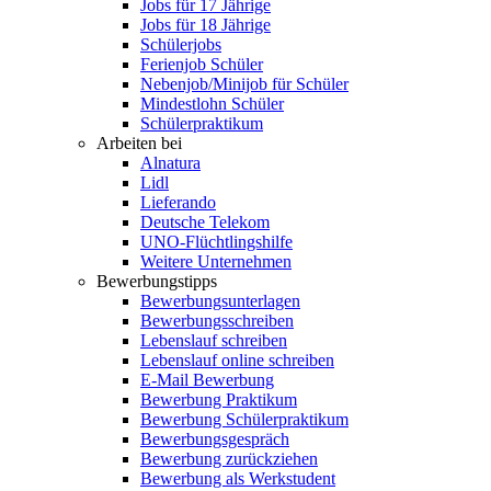
Jobs für 17 Jährige
Jobs für 18 Jährige
Schülerjobs
Ferienjob Schüler
Nebenjob/Minijob für Schüler
Mindestlohn Schüler
Schülerpraktikum
Arbeiten bei
Alnatura
Lidl
Lieferando
Deutsche Telekom
UNO-Flüchtlingshilfe
Weitere Unternehmen
Bewerbungstipps
Bewerbungsunterlagen
Bewerbungsschreiben
Lebenslauf schreiben
Lebenslauf online schreiben
E-Mail Bewerbung
Bewerbung Praktikum
Bewerbung Schülerpraktikum
Bewerbungsgespräch
Bewerbung zurückziehen
Bewerbung als Werkstudent