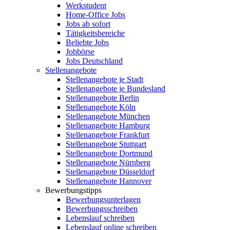
Werkstudent
Home-Office Jobs
Jobs ab sofort
Tätigkeitsbereiche
Beliebte Jobs
Jobbörse
Jobs Deutschland
Stellenangebote
Stellenangebote je Stadt
Stellenangebote je Bundesland
Stellenangebote Berlin
Stellenangebote Köln
Stellenangebote München
Stellenangebote Hamburg
Stellenangebote Frankfurt
Stellenangebote Stuttgart
Stellenangebote Dortmund
Stellenangebote Nürnberg
Stellenangebote Düsseldorf
Stellenangebote Hannover
Bewerbungstipps
Bewerbungsunterlagen
Bewerbungsschreiben
Lebenslauf schreiben
Lebenslauf online schreiben