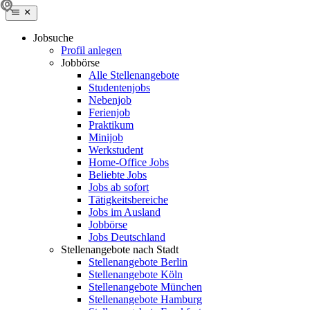
Jobsuche
Profil anlegen
Jobbörse
Alle Stellenangebote
Studentenjobs
Nebenjob
Ferienjob
Praktikum
Minijob
Werkstudent
Home-Office Jobs
Beliebte Jobs
Jobs ab sofort
Tätigkeitsbereiche
Jobs im Ausland
Jobbörse
Jobs Deutschland
Stellenangebote nach Stadt
Stellenangebote Berlin
Stellenangebote Köln
Stellenangebote München
Stellenangebote Hamburg