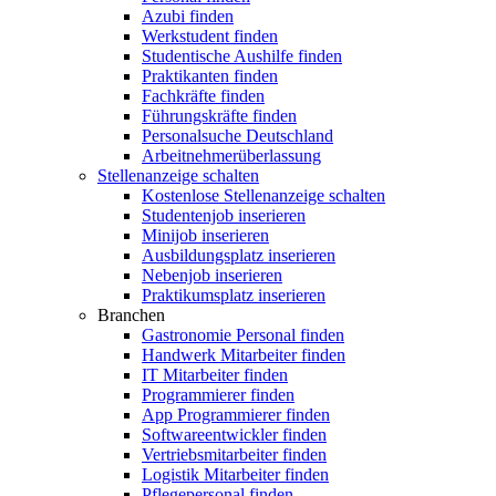
Azubi finden
Werkstudent finden
Studentische Aushilfe finden
Praktikanten finden
Fachkräfte finden
Führungskräfte finden
Personalsuche Deutschland
Arbeitnehmerüberlassung
Stellenanzeige schalten
Kostenlose Stellenanzeige schalten
Studentenjob inserieren
Minijob inserieren
Ausbildungsplatz inserieren
Nebenjob inserieren
Praktikumsplatz inserieren
Branchen
Gastronomie Personal finden
Handwerk Mitarbeiter finden
IT Mitarbeiter finden
Programmierer finden
App Programmierer finden
Softwareentwickler finden
Vertriebsmitarbeiter finden
Logistik Mitarbeiter finden
Pflegepersonal finden