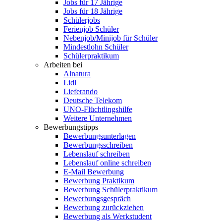
Jobs für 17 Jährige
Jobs für 18 Jährige
Schülerjobs
Ferienjob Schüler
Nebenjob/Minijob für Schüler
Mindestlohn Schüler
Schülerpraktikum
Arbeiten bei
Alnatura
Lidl
Lieferando
Deutsche Telekom
UNO-Flüchtlingshilfe
Weitere Unternehmen
Bewerbungstipps
Bewerbungsunterlagen
Bewerbungsschreiben
Lebenslauf schreiben
Lebenslauf online schreiben
E-Mail Bewerbung
Bewerbung Praktikum
Bewerbung Schülerpraktikum
Bewerbungsgespräch
Bewerbung zurückziehen
Bewerbung als Werkstudent