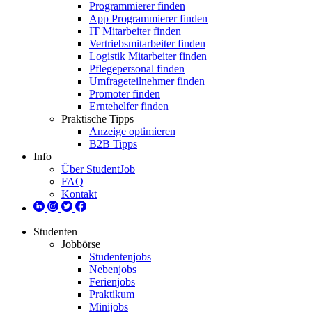
Programmierer finden
App Programmierer finden
IT Mitarbeiter finden
Vertriebsmitarbeiter finden
Logistik Mitarbeiter finden
Pflegepersonal finden
Umfrageteilnehmer finden
Promoter finden
Erntehelfer finden
Praktische Tipps
Anzeige optimieren
B2B Tipps
Info
Über StudentJob
FAQ
Kontakt
Studenten
Jobbörse
Studentenjobs
Nebenjobs
Ferienjobs
Praktikum
Minijobs