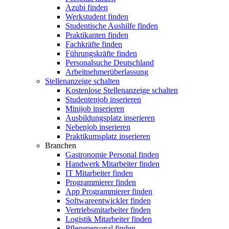
Azubi finden
Werkstudent finden
Studentische Aushilfe finden
Praktikanten finden
Fachkräfte finden
Führungskräfte finden
Personalsuche Deutschland
Arbeitnehmerüberlassung
Stellenanzeige schalten
Kostenlose Stellenanzeige schalten
Studentenjob inserieren
Minijob inserieren
Ausbildungsplatz inserieren
Nebenjob inserieren
Praktikumsplatz inserieren
Branchen
Gastronomie Personal finden
Handwerk Mitarbeiter finden
IT Mitarbeiter finden
Programmierer finden
App Programmierer finden
Softwareentwickler finden
Vertriebsmitarbeiter finden
Logistik Mitarbeiter finden
Pflegepersonal finden