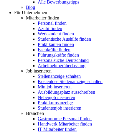
Alle Bewerbungstipps
Blog
Für Unternehmen
Mitarbeiter finden
Personal finden
Azubi finden
Werkstudent finden
Studentische Aushilfe finden
Praktikanten finden
Fachkräfte finden
Führungskräfte finden
Personalsuche Deutschland
Arbeitnehmerüberlassung
Job inserieren
Stellenanzeige schalten
Kostenlose Stellenanzeige schalten
Minijob inserieren
Ausbildungsplatz ausschreiben
Nebenjob inserieren
Praktikumsanzeige
Studentenjob inserieren
Branchen
Gastronomie Personal finden
Handwerk Mitarbeiter finden
IT Mitarbeiter finden