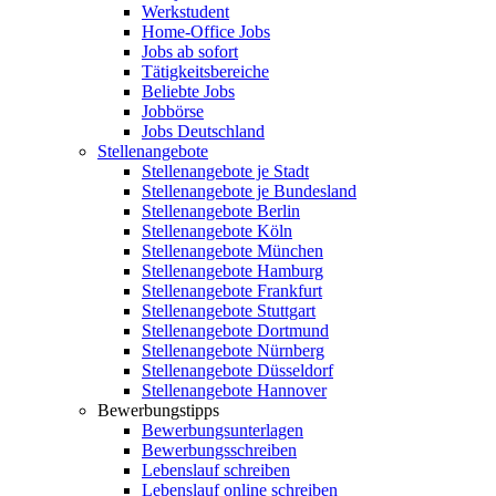
Werkstudent
Home-Office Jobs
Jobs ab sofort
Tätigkeitsbereiche
Beliebte Jobs
Jobbörse
Jobs Deutschland
Stellenangebote
Stellenangebote je Stadt
Stellenangebote je Bundesland
Stellenangebote Berlin
Stellenangebote Köln
Stellenangebote München
Stellenangebote Hamburg
Stellenangebote Frankfurt
Stellenangebote Stuttgart
Stellenangebote Dortmund
Stellenangebote Nürnberg
Stellenangebote Düsseldorf
Stellenangebote Hannover
Bewerbungstipps
Bewerbungsunterlagen
Bewerbungsschreiben
Lebenslauf schreiben
Lebenslauf online schreiben