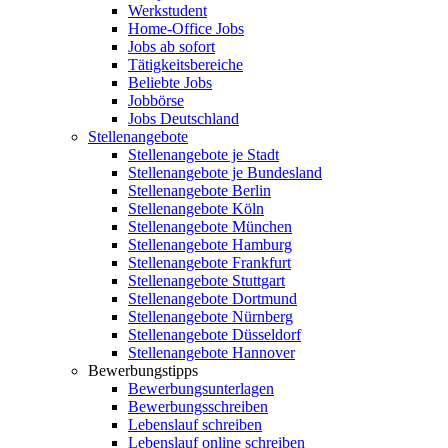
Werkstudent
Home-Office Jobs
Jobs ab sofort
Tätigkeitsbereiche
Beliebte Jobs
Jobbörse
Jobs Deutschland
Stellenangebote
Stellenangebote je Stadt
Stellenangebote je Bundesland
Stellenangebote Berlin
Stellenangebote Köln
Stellenangebote München
Stellenangebote Hamburg
Stellenangebote Frankfurt
Stellenangebote Stuttgart
Stellenangebote Dortmund
Stellenangebote Nürnberg
Stellenangebote Düsseldorf
Stellenangebote Hannover
Bewerbungstipps
Bewerbungsunterlagen
Bewerbungsschreiben
Lebenslauf schreiben
Lebenslauf online schreiben