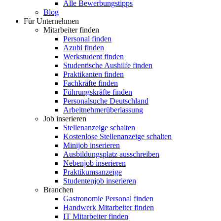
Alle Bewerbungstipps
Blog
Für Unternehmen
Mitarbeiter finden
Personal finden
Azubi finden
Werkstudent finden
Studentische Aushilfe finden
Praktikanten finden
Fachkräfte finden
Führungskräfte finden
Personalsuche Deutschland
Arbeitnehmerüberlassung
Job inserieren
Stellenanzeige schalten
Kostenlose Stellenanzeige schalten
Minijob inserieren
Ausbildungsplatz ausschreiben
Nebenjob inserieren
Praktikumsanzeige
Studentenjob inserieren
Branchen
Gastronomie Personal finden
Handwerk Mitarbeiter finden
IT Mitarbeiter finden