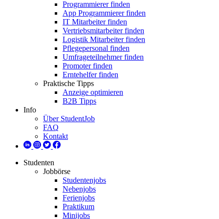
Programmierer finden
App Programmierer finden
IT Mitarbeiter finden
Vertriebsmitarbeiter finden
Logistik Mitarbeiter finden
Pflegepersonal finden
Umfrageteilnehmer finden
Promoter finden
Erntehelfer finden
Praktische Tipps
Anzeige optimieren
B2B Tipps
Info
Über StudentJob
FAQ
Kontakt
Studenten
Jobbörse
Studentenjobs
Nebenjobs
Ferienjobs
Praktikum
Minijobs