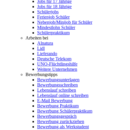
Jobs für 17 Jährige
Jobs für 18 Jährige
Schülerjobs
Ferienjob Schüler
Nebenjob/Minijob für Schüler
Mindestlohn Schüler
Schülerpraktikum
Arbeiten bei
Alnatura
Lidl
Lieferando
Deutsche Telekom
UNO-Flüchtlingshilfe
Weitere Unternehmen
Bewerbungstipps
Bewerbungsunterlagen
Bewerbungsschreiben
Lebenslauf schreiben
Lebenslauf online schreiben
E-Mail Bewerbung
Bewerbung Praktikum
Bewerbung Schülerpraktikum
Bewerbungsgespräch
Bewerbung zurückziehen
Bewerbung als Werkstudent