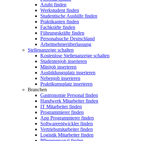
Azubi finden
Werkstudent finden
Studentische Aushilfe finden
Praktikanten finden
Fachkräfte finden
Führungskräfte finden
Personalsuche Deutschland
Arbeitnehmerüberlassung
Stellenanzeige schalten
Kostenlose Stellenanzeige schalten
Studentenjob inserieren
Minijob inserieren
Ausbildungsplatz inserieren
Nebenjob inserieren
Praktikumsplatz inserieren
Branchen
Gastronomie Personal finden
Handwerk Mitarbeiter finden
IT Mitarbeiter finden
Programmierer finden
App Programmierer finden
Softwareentwickler finden
Vertriebsmitarbeiter finden
Logistik Mitarbeiter finden
Pflegepersonal finden