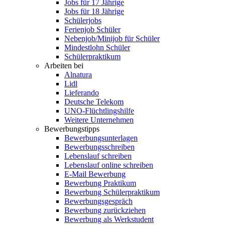
Jobs für 17 Jährige
Jobs für 18 Jährige
Schülerjobs
Ferienjob Schüler
Nebenjob/Minijob für Schüler
Mindestlohn Schüler
Schülerpraktikum
Arbeiten bei
Alnatura
Lidl
Lieferando
Deutsche Telekom
UNO-Flüchtlingshilfe
Weitere Unternehmen
Bewerbungstipps
Bewerbungsunterlagen
Bewerbungsschreiben
Lebenslauf schreiben
Lebenslauf online schreiben
E-Mail Bewerbung
Bewerbung Praktikum
Bewerbung Schülerpraktikum
Bewerbungsgespräch
Bewerbung zurückziehen
Bewerbung als Werkstudent