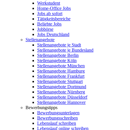
Werkstudent
Home-Office Jobs
Jobs ab sofort
Tätigkeitsbereiche
Beliebte Jobs
Jobbörse
Jobs Deutschland
Stellenangebote
Stellenangebote je Stadt
Stellenangebote je Bundesland
Stellenangebote Berlin
Stellenangebote Köln
Stellenangebote München
Stellenangebote Hamburg
Stellenangebote Frankfurt
Stellenangebote Stuttgart
Stellenangebote Dortmund
Stellenangebote Nürnberg
Stellenangebote Düsseldorf
Stellenangebote Hannover
Bewerbungstipps
Bewerbungsunterlagen
Bewerbungsschreiben
Lebenslauf schreiben
Lebenslauf online schreiben