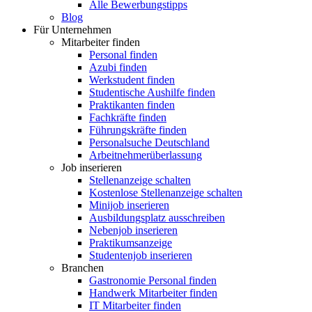
Alle Bewerbungstipps
Blog
Für Unternehmen
Mitarbeiter finden
Personal finden
Azubi finden
Werkstudent finden
Studentische Aushilfe finden
Praktikanten finden
Fachkräfte finden
Führungskräfte finden
Personalsuche Deutschland
Arbeitnehmerüberlassung
Job inserieren
Stellenanzeige schalten
Kostenlose Stellenanzeige schalten
Minijob inserieren
Ausbildungsplatz ausschreiben
Nebenjob inserieren
Praktikumsanzeige
Studentenjob inserieren
Branchen
Gastronomie Personal finden
Handwerk Mitarbeiter finden
IT Mitarbeiter finden