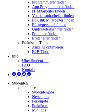
Programmierer finden
App Programmierer finden
IT Mitarbeiter finden
Vertriebsmitarbeiter finden
Logistik Mitarbeiter finden
Pflegepersonal finden
Umfrageteilnehmer finden
Promoter finden
Erntehelfer finden
Praktische Tipps
Anzeige optimieren
B2B Tipps
Info
Über StudentJob
FAQ
Kontakt
Studenten
Jobbörse
Studentenjobs
Nebenjobs
Ferienjobs
Praktikum
Minijobs