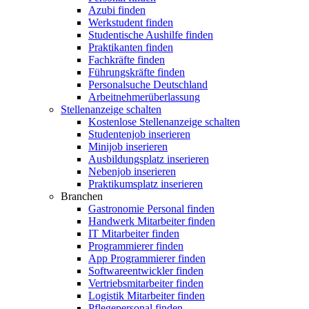
Azubi finden
Werkstudent finden
Studentische Aushilfe finden
Praktikanten finden
Fachkräfte finden
Führungskräfte finden
Personalsuche Deutschland
Arbeitnehmerüberlassung
Stellenanzeige schalten
Kostenlose Stellenanzeige schalten
Studentenjob inserieren
Minijob inserieren
Ausbildungsplatz inserieren
Nebenjob inserieren
Praktikumsplatz inserieren
Branchen
Gastronomie Personal finden
Handwerk Mitarbeiter finden
IT Mitarbeiter finden
Programmierer finden
App Programmierer finden
Softwareentwickler finden
Vertriebsmitarbeiter finden
Logistik Mitarbeiter finden
Pflegepersonal finden