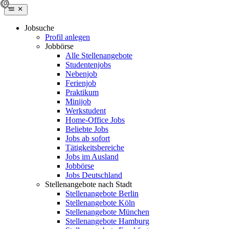
Jobsuche
Profil anlegen
Jobbörse
Alle Stellenangebote
Studentenjobs
Nebenjob
Ferienjob
Praktikum
Minijob
Werkstudent
Home-Office Jobs
Beliebte Jobs
Jobs ab sofort
Tätigkeitsbereiche
Jobs im Ausland
Jobbörse
Jobs Deutschland
Stellenangebote nach Stadt
Stellenangebote Berlin
Stellenangebote Köln
Stellenangebote München
Stellenangebote Hamburg