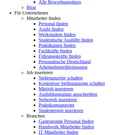
Alle Bewerbungstipps
Blog
Für Unternehmen
Mitarbeiter finden
Personal finden
Azubi finden
Werkstudent finden
Studentische Aushilfe finden
Praktikanten finden
Fachkräfte finden
Führungskräfte finden
Personalsuche Deutschland
Arbeitnehmerüberlassung
Job inserieren
Stellenanzeige schalten
Kostenlose Stellenanzeige schalten
Minijob inserieren
Ausbildungsplatz ausschreiben
Nebenjob inserieren
Praktikumsanzeige
Studentenjob inserieren
Branchen
Gastronomie Personal finden
Handwerk Mitarbeiter finden
IT Mitarbeiter finden