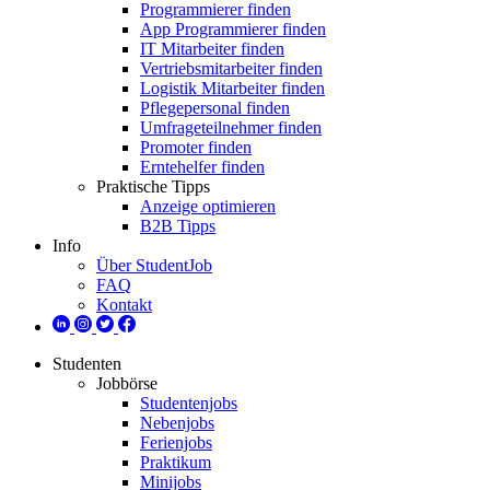
Programmierer finden
App Programmierer finden
IT Mitarbeiter finden
Vertriebsmitarbeiter finden
Logistik Mitarbeiter finden
Pflegepersonal finden
Umfrageteilnehmer finden
Promoter finden
Erntehelfer finden
Praktische Tipps
Anzeige optimieren
B2B Tipps
Info
Über StudentJob
FAQ
Kontakt
Studenten
Jobbörse
Studentenjobs
Nebenjobs
Ferienjobs
Praktikum
Minijobs