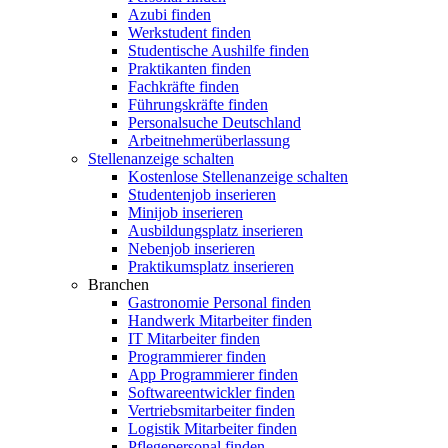
Azubi finden
Werkstudent finden
Studentische Aushilfe finden
Praktikanten finden
Fachkräfte finden
Führungskräfte finden
Personalsuche Deutschland
Arbeitnehmerüberlassung
Stellenanzeige schalten
Kostenlose Stellenanzeige schalten
Studentenjob inserieren
Minijob inserieren
Ausbildungsplatz inserieren
Nebenjob inserieren
Praktikumsplatz inserieren
Branchen
Gastronomie Personal finden
Handwerk Mitarbeiter finden
IT Mitarbeiter finden
Programmierer finden
App Programmierer finden
Softwareentwickler finden
Vertriebsmitarbeiter finden
Logistik Mitarbeiter finden
Pflegepersonal finden