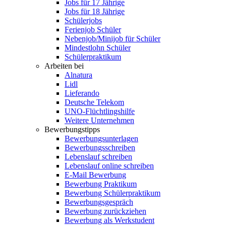
Jobs für 17 Jährige
Jobs für 18 Jährige
Schülerjobs
Ferienjob Schüler
Nebenjob/Minijob für Schüler
Mindestlohn Schüler
Schülerpraktikum
Arbeiten bei
Alnatura
Lidl
Lieferando
Deutsche Telekom
UNO-Flüchtlingshilfe
Weitere Unternehmen
Bewerbungstipps
Bewerbungsunterlagen
Bewerbungsschreiben
Lebenslauf schreiben
Lebenslauf online schreiben
E-Mail Bewerbung
Bewerbung Praktikum
Bewerbung Schülerpraktikum
Bewerbungsgespräch
Bewerbung zurückziehen
Bewerbung als Werkstudent