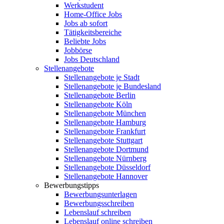
Werkstudent
Home-Office Jobs
Jobs ab sofort
Tätigkeitsbereiche
Beliebte Jobs
Jobbörse
Jobs Deutschland
Stellenangebote
Stellenangebote je Stadt
Stellenangebote je Bundesland
Stellenangebote Berlin
Stellenangebote Köln
Stellenangebote München
Stellenangebote Hamburg
Stellenangebote Frankfurt
Stellenangebote Stuttgart
Stellenangebote Dortmund
Stellenangebote Nürnberg
Stellenangebote Düsseldorf
Stellenangebote Hannover
Bewerbungstipps
Bewerbungsunterlagen
Bewerbungsschreiben
Lebenslauf schreiben
Lebenslauf online schreiben