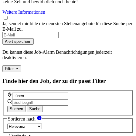
keine Zeit und bewirb dich noch heute!
Weitere Informationen
Ja, sendet mir bitte die neuesten Stellenangebote für diese Suche per
E-Mail zu.
If
you
Alert speichern
are
a
Du kannst diese Job-Alarm Benachrichtigungen jederzeit
human,
deaktivieren.
ignore
this
Filter
field
Finde hier den Job, der zu dir passt
Filter
Suchen
Suche
Sortieren nach