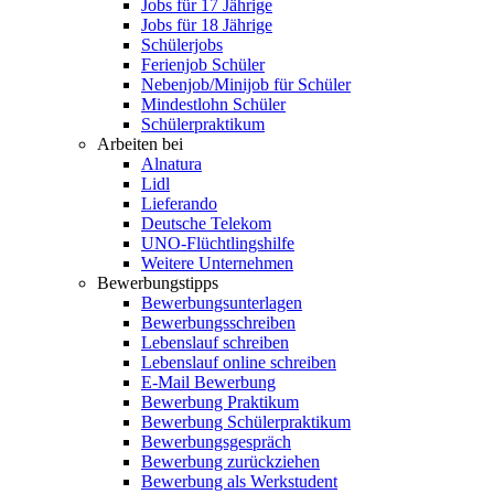
Jobs für 17 Jährige
Jobs für 18 Jährige
Schülerjobs
Ferienjob Schüler
Nebenjob/Minijob für Schüler
Mindestlohn Schüler
Schülerpraktikum
Arbeiten bei
Alnatura
Lidl
Lieferando
Deutsche Telekom
UNO-Flüchtlingshilfe
Weitere Unternehmen
Bewerbungstipps
Bewerbungsunterlagen
Bewerbungsschreiben
Lebenslauf schreiben
Lebenslauf online schreiben
E-Mail Bewerbung
Bewerbung Praktikum
Bewerbung Schülerpraktikum
Bewerbungsgespräch
Bewerbung zurückziehen
Bewerbung als Werkstudent