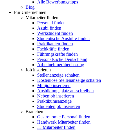
Alle Bewerbungstipps
Blog
Für Unternehmen
Mitarbeiter finden
Personal finden
Azubi finden
Werkstudent finden
Studentische Aushilfe finden
Praktikanten finden
Fachkräfte finden
Führungskräfte finden
Personalsuche Deutschland
Arbeitnehmerüberlassung
Job inserieren
Stellenanzeige schalten
Kostenlose Stellenanzeige schalten
Minijob inserieren
Ausbildungsplatz ausschreiben
Nebenjob inserieren
Praktikumsanzeige
Studentenjob inserieren
Branchen
Gastronomie Personal finden
Handwerk Mitarbeiter finden
IT Mitarbeiter finden