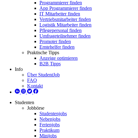
Programmierer finden
App Programmierer finden
IT Mitarbeiter finden
Vertriebsmitarbeiter finden
Logistik Mitarbeiter finden
Pflegepersonal finden
Umfrageteilnehmer finden
Promoter finden
Erntehelfer finden
Praktische Tipps
Anzeige optimieren
B2B Tipps
Info
Über StudentJob
FAQ
Kontakt
Studenten
Jobbörse
Studentenjobs
Nebenjobs
Ferienjobs
Praktikum
Minijobs