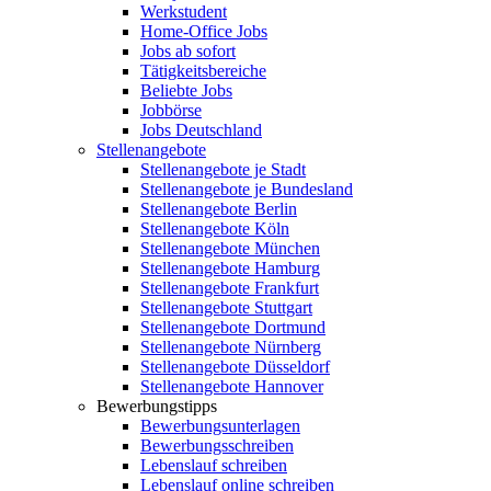
Werkstudent
Home-Office Jobs
Jobs ab sofort
Tätigkeitsbereiche
Beliebte Jobs
Jobbörse
Jobs Deutschland
Stellenangebote
Stellenangebote je Stadt
Stellenangebote je Bundesland
Stellenangebote Berlin
Stellenangebote Köln
Stellenangebote München
Stellenangebote Hamburg
Stellenangebote Frankfurt
Stellenangebote Stuttgart
Stellenangebote Dortmund
Stellenangebote Nürnberg
Stellenangebote Düsseldorf
Stellenangebote Hannover
Bewerbungstipps
Bewerbungsunterlagen
Bewerbungsschreiben
Lebenslauf schreiben
Lebenslauf online schreiben