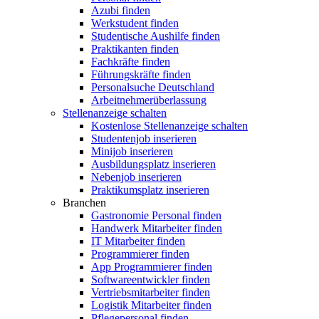
Azubi finden
Werkstudent finden
Studentische Aushilfe finden
Praktikanten finden
Fachkräfte finden
Führungskräfte finden
Personalsuche Deutschland
Arbeitnehmerüberlassung
Stellenanzeige schalten
Kostenlose Stellenanzeige schalten
Studentenjob inserieren
Minijob inserieren
Ausbildungsplatz inserieren
Nebenjob inserieren
Praktikumsplatz inserieren
Branchen
Gastronomie Personal finden
Handwerk Mitarbeiter finden
IT Mitarbeiter finden
Programmierer finden
App Programmierer finden
Softwareentwickler finden
Vertriebsmitarbeiter finden
Logistik Mitarbeiter finden
Pflegepersonal finden