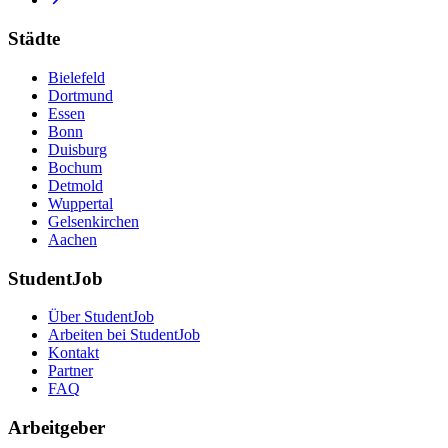
Städte
Bielefeld
Dortmund
Essen
Bonn
Duisburg
Bochum
Detmold
Wuppertal
Gelsenkirchen
Aachen
StudentJob
Über StudentJob
Arbeiten bei StudentJob
Kontakt
Partner
FAQ
Arbeitgeber