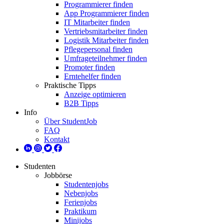
Programmierer finden
App Programmierer finden
IT Mitarbeiter finden
Vertriebsmitarbeiter finden
Logistik Mitarbeiter finden
Pflegepersonal finden
Umfrageteilnehmer finden
Promoter finden
Erntehelfer finden
Praktische Tipps
Anzeige optimieren
B2B Tipps
Info
Über StudentJob
FAQ
Kontakt
Studenten
Jobbörse
Studentenjobs
Nebenjobs
Ferienjobs
Praktikum
Minijobs