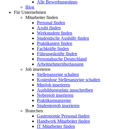
Alle Bewerbungstipps
Blog
Für Unternehmen
Mitarbeiter finden
Personal finden
Azubi finden
Werkstudent finden
Studentische Aushilfe finden
Praktikanten finden
Fachkräfte finden
Führungskräfte finden
Personalsuche Deutschland
Arbeitnehmerüberlassung
Job inserieren
Stellenanzeige schalten
Kostenlose Stellenanzeige schalten
Minijob inserieren
Ausbildungsplatz ausschreiben
Nebenjob inserieren
Praktikumsanzeige
Studentenjob inserieren
Branchen
Gastronomie Personal finden
Handwerk Mitarbeiter finden
IT Mitarbeiter finden