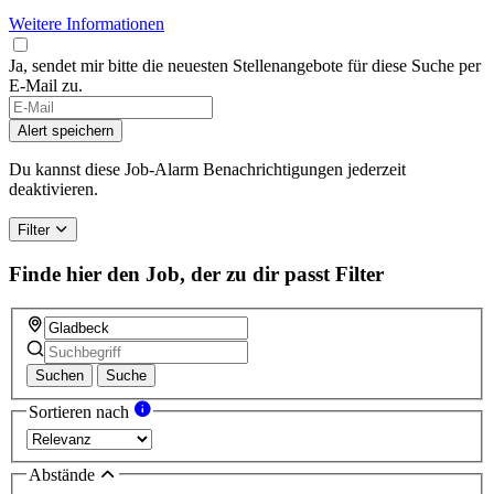
Weitere Informationen
Ja, sendet mir bitte die neuesten Stellenangebote für diese Suche per
E-Mail zu.
If
you
Alert speichern
are
a
Du kannst diese Job-Alarm Benachrichtigungen jederzeit
human,
deaktivieren.
ignore
this
Filter
field
Finde hier den Job, der zu dir passt
Filter
Suchen
Suche
Sortieren nach
Abstände