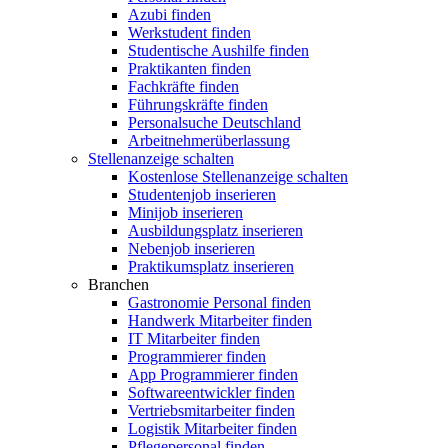
Azubi finden
Werkstudent finden
Studentische Aushilfe finden
Praktikanten finden
Fachkräfte finden
Führungskräfte finden
Personalsuche Deutschland
Arbeitnehmerüberlassung
Stellenanzeige schalten
Kostenlose Stellenanzeige schalten
Studentenjob inserieren
Minijob inserieren
Ausbildungsplatz inserieren
Nebenjob inserieren
Praktikumsplatz inserieren
Branchen
Gastronomie Personal finden
Handwerk Mitarbeiter finden
IT Mitarbeiter finden
Programmierer finden
App Programmierer finden
Softwareentwickler finden
Vertriebsmitarbeiter finden
Logistik Mitarbeiter finden
Pflegepersonal finden