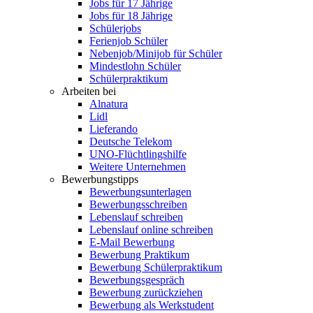
Jobs für 17 Jährige
Jobs für 18 Jährige
Schülerjobs
Ferienjob Schüler
Nebenjob/Minijob für Schüler
Mindestlohn Schüler
Schülerpraktikum
Arbeiten bei
Alnatura
Lidl
Lieferando
Deutsche Telekom
UNO-Flüchtlingshilfe
Weitere Unternehmen
Bewerbungstipps
Bewerbungsunterlagen
Bewerbungsschreiben
Lebenslauf schreiben
Lebenslauf online schreiben
E-Mail Bewerbung
Bewerbung Praktikum
Bewerbung Schülerpraktikum
Bewerbungsgespräch
Bewerbung zurückziehen
Bewerbung als Werkstudent