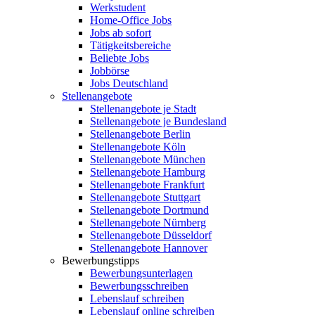
Werkstudent
Home-Office Jobs
Jobs ab sofort
Tätigkeitsbereiche
Beliebte Jobs
Jobbörse
Jobs Deutschland
Stellenangebote
Stellenangebote je Stadt
Stellenangebote je Bundesland
Stellenangebote Berlin
Stellenangebote Köln
Stellenangebote München
Stellenangebote Hamburg
Stellenangebote Frankfurt
Stellenangebote Stuttgart
Stellenangebote Dortmund
Stellenangebote Nürnberg
Stellenangebote Düsseldorf
Stellenangebote Hannover
Bewerbungstipps
Bewerbungsunterlagen
Bewerbungsschreiben
Lebenslauf schreiben
Lebenslauf online schreiben