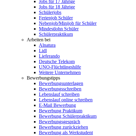
Jobs für 17 Jährige
Jobs für 18 Jährige
Schülerjobs
Ferienjob Schüler
Nebenjob/Minijob für Schüler
Mindestlohn Schüler
Schülerpraktikum
Arbeiten bei
Alnatura
Lidl
Lieferando
Deutsche Telekom
UNO-Flüchtlingshilfe
Weitere Unternehmen
Bewerbungstipps
Bewerbungsunterlagen
Bewerbungsschreiben
Lebenslauf schreiben
Lebenslauf online schreiben
E-Mail Bewerbung
Bewerbung Praktikum
Bewerbung Schülerpraktikum
Bewerbungsgespräch
Bewerbung zurückziehen
Bewerbung als Werkstudent