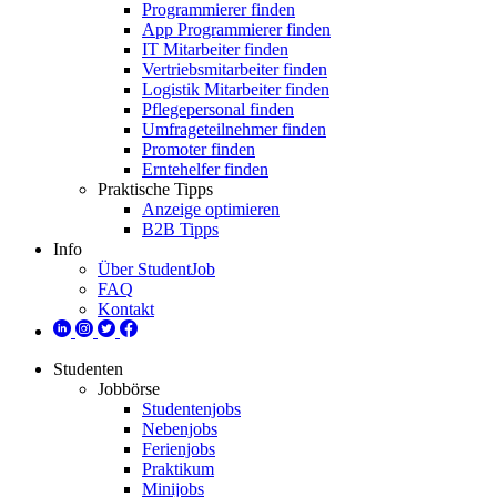
Programmierer finden
App Programmierer finden
IT Mitarbeiter finden
Vertriebsmitarbeiter finden
Logistik Mitarbeiter finden
Pflegepersonal finden
Umfrageteilnehmer finden
Promoter finden
Erntehelfer finden
Praktische Tipps
Anzeige optimieren
B2B Tipps
Info
Über StudentJob
FAQ
Kontakt
Studenten
Jobbörse
Studentenjobs
Nebenjobs
Ferienjobs
Praktikum
Minijobs