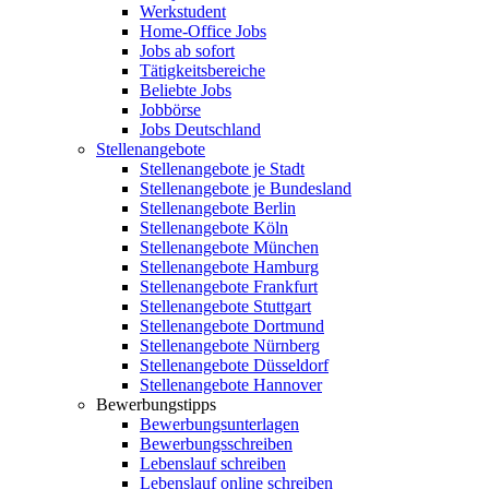
Werkstudent
Home-Office Jobs
Jobs ab sofort
Tätigkeitsbereiche
Beliebte Jobs
Jobbörse
Jobs Deutschland
Stellenangebote
Stellenangebote je Stadt
Stellenangebote je Bundesland
Stellenangebote Berlin
Stellenangebote Köln
Stellenangebote München
Stellenangebote Hamburg
Stellenangebote Frankfurt
Stellenangebote Stuttgart
Stellenangebote Dortmund
Stellenangebote Nürnberg
Stellenangebote Düsseldorf
Stellenangebote Hannover
Bewerbungstipps
Bewerbungsunterlagen
Bewerbungsschreiben
Lebenslauf schreiben
Lebenslauf online schreiben