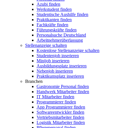
Azubi finden
Werkstudent finden
Studentische Aushilfe finden
Praktikanten finden
Fachkräfte finden
Führungskräfte finden
Personalsuche Deutschland
Arbeitnehmerüberlassung
Stellenanzeige schalten
Kostenlose Stellenanzeige schalten
Studentenjob inserieren
Minijob inserieren
Ausbildungsplatz inserieren
Nebenjob inserieren
Praktikumsplatz inserieren
Branchen
Gastronomie Personal finden
Handwerk Mitarbeiter finden
IT Mitarbeiter finden
Programmierer finden
App Programmierer finden
Softwareentwickler finden
Vertriebsmitarbeiter finden
Logistik Mitarbeiter finden
Pflegepersonal finden