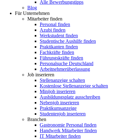
Alle Bewerbungstipps
Blog
Für Unternehmen
Mitarbeiter finden
Personal finden
Azubi finden
Werkstudent finden
Studentische Aushilfe finden
Praktikanten finden
Fachkräfte finden
Führungskräfte finden
Personalsuche Deutschland
Arbeitnehmerüberlassung
Job inserieren
Stellenanzeige schalten
Kostenlose Stellenanzeige schalten
Minijob inserieren
Ausbildungsplatz ausschreiben
Nebenjob inserieren
Praktikumsanzeige
Studentenjob inserieren
Branchen
Gastronomie Personal finden
Handwerk Mitarbeiter finden
IT Mitarbeiter finden