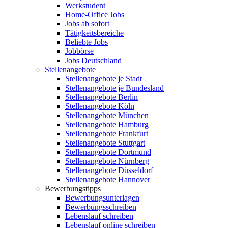
Werkstudent
Home-Office Jobs
Jobs ab sofort
Tätigkeitsbereiche
Beliebte Jobs
Jobbörse
Jobs Deutschland
Stellenangebote
Stellenangebote je Stadt
Stellenangebote je Bundesland
Stellenangebote Berlin
Stellenangebote Köln
Stellenangebote München
Stellenangebote Hamburg
Stellenangebote Frankfurt
Stellenangebote Stuttgart
Stellenangebote Dortmund
Stellenangebote Nürnberg
Stellenangebote Düsseldorf
Stellenangebote Hannover
Bewerbungstipps
Bewerbungsunterlagen
Bewerbungsschreiben
Lebenslauf schreiben
Lebenslauf online schreiben