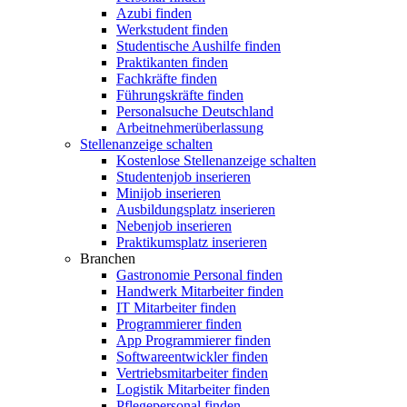
Azubi finden
Werkstudent finden
Studentische Aushilfe finden
Praktikanten finden
Fachkräfte finden
Führungskräfte finden
Personalsuche Deutschland
Arbeitnehmerüberlassung
Stellenanzeige schalten
Kostenlose Stellenanzeige schalten
Studentenjob inserieren
Minijob inserieren
Ausbildungsplatz inserieren
Nebenjob inserieren
Praktikumsplatz inserieren
Branchen
Gastronomie Personal finden
Handwerk Mitarbeiter finden
IT Mitarbeiter finden
Programmierer finden
App Programmierer finden
Softwareentwickler finden
Vertriebsmitarbeiter finden
Logistik Mitarbeiter finden
Pflegepersonal finden