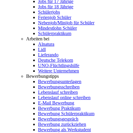
Jobs für 17 Jährige
Jobs für 18 Jährige
Schülerjobs
Ferienjob Schüler
Nebenjob/Minijob für Schüler
Mindestlohn Schüler
Schülerpraktikum
Arbeiten bei
Alnatura
Lidl
Lieferando
Deutsche Telekom
UNO-Flüchtlingshilfe
Weitere Unternehmen
Bewerbungstipps
Bewerbungsunterlagen
Bewerbungsschreiben
Lebenslauf schreiben
Lebenslauf online schreiben
E-Mail Bewerbung
Bewerbung Praktikum
Bewerbung Schülerpraktikum
Bewerbungsgespräch
Bewerbung zurückziehen
Bewerbung als Werkstudent