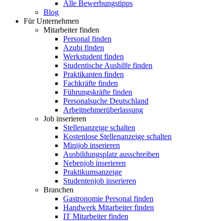
Alle Bewerbungstipps
Blog
Für Unternehmen
Mitarbeiter finden
Personal finden
Azubi finden
Werkstudent finden
Studentische Aushilfe finden
Praktikanten finden
Fachkräfte finden
Führungskräfte finden
Personalsuche Deutschland
Arbeitnehmerüberlassung
Job inserieren
Stellenanzeige schalten
Kostenlose Stellenanzeige schalten
Minijob inserieren
Ausbildungsplatz ausschreiben
Nebenjob inserieren
Praktikumsanzeige
Studentenjob inserieren
Branchen
Gastronomie Personal finden
Handwerk Mitarbeiter finden
IT Mitarbeiter finden