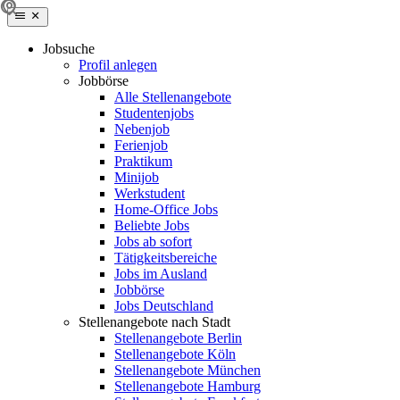
Jobsuche
Profil anlegen
Jobbörse
Alle Stellenangebote
Studentenjobs
Nebenjob
Ferienjob
Praktikum
Minijob
Werkstudent
Home-Office Jobs
Beliebte Jobs
Jobs ab sofort
Tätigkeitsbereiche
Jobs im Ausland
Jobbörse
Jobs Deutschland
Stellenangebote nach Stadt
Stellenangebote Berlin
Stellenangebote Köln
Stellenangebote München
Stellenangebote Hamburg