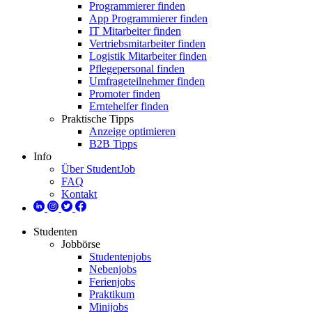
Programmierer finden
App Programmierer finden
IT Mitarbeiter finden
Vertriebsmitarbeiter finden
Logistik Mitarbeiter finden
Pflegepersonal finden
Umfrageteilnehmer finden
Promoter finden
Erntehelfer finden
Praktische Tipps
Anzeige optimieren
B2B Tipps
Info
Über StudentJob
FAQ
Kontakt
Studenten
Jobbörse
Studentenjobs
Nebenjobs
Ferienjobs
Praktikum
Minijobs