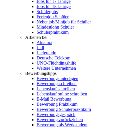
Jobs für 17 Jährige
Jobs für 18 Jährige
Schülerjobs
Ferienjob Schüler
Nebenjob/Minijob für Schüler
Mindestlohn Schüler
Schülerpraktikum
Arbeiten bei
Alnatura
Lidl
Lieferando
Deutsche Telekom
UNO-Flüchtlingshilfe
Weitere Unternehmen
Bewerbungstipps
Bewerbungsunterlagen
Bewerbungsschreiben
Lebenslauf schreiben
Lebenslauf online schreiben
E-Mail Bewerbung
Bewerbung Praktikum
Bewerbung Schülerpraktikum
Bewerbungsgespräch
Bewerbung zurückziehen
Bewerbung als Werkstudent