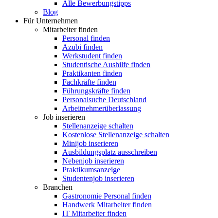
Alle Bewerbungstipps
Blog
Für Unternehmen
Mitarbeiter finden
Personal finden
Azubi finden
Werkstudent finden
Studentische Aushilfe finden
Praktikanten finden
Fachkräfte finden
Führungskräfte finden
Personalsuche Deutschland
Arbeitnehmerüberlassung
Job inserieren
Stellenanzeige schalten
Kostenlose Stellenanzeige schalten
Minijob inserieren
Ausbildungsplatz ausschreiben
Nebenjob inserieren
Praktikumsanzeige
Studentenjob inserieren
Branchen
Gastronomie Personal finden
Handwerk Mitarbeiter finden
IT Mitarbeiter finden