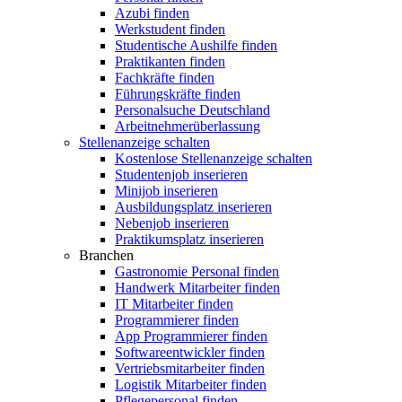
Azubi finden
Werkstudent finden
Studentische Aushilfe finden
Praktikanten finden
Fachkräfte finden
Führungskräfte finden
Personalsuche Deutschland
Arbeitnehmerüberlassung
Stellenanzeige schalten
Kostenlose Stellenanzeige schalten
Studentenjob inserieren
Minijob inserieren
Ausbildungsplatz inserieren
Nebenjob inserieren
Praktikumsplatz inserieren
Branchen
Gastronomie Personal finden
Handwerk Mitarbeiter finden
IT Mitarbeiter finden
Programmierer finden
App Programmierer finden
Softwareentwickler finden
Vertriebsmitarbeiter finden
Logistik Mitarbeiter finden
Pflegepersonal finden