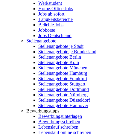
Werkstudent
Home-Office Jobs
Jobs ab sofort
Tätigkeitsbereiche
Beliebte Jobs
Jobbörse
Jobs Deutschland
Stellenangebote
Stellenangebote je Stadt
Stellenangebote je Bundesland
Stellenangebote Berlin
Stellenangebote Köln
Stellenangebote München
Stellenangebote Hamburg
Stellenangebote Frankfurt
Stellenangebote Stuttgart
Stellenangebote Dortmund
Stellenangebote Nürnberg
Stellenangebote Düsseldorf
Stellenangebote Hannover
Bewerbungstipps
Bewerbungsunterlagen
Bewerbungsschreiben
Lebenslauf schreiben
Lebenslauf online schreiben