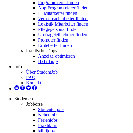
Programmierer finden
App Programmierer finden
IT Mitarbeiter finden
Vertriebsmitarbeiter finden
Logistik Mitarbeiter finden
Pflegepersonal finden
Umfrageteilnehmer finden
Promoter finden
Erntehelfer finden
Praktische Tipps
Anzeige optimieren
B2B Tipps
Info
Über StudentJob
FAQ
Kontakt
Studenten
Jobbörse
Studentenjobs
Nebenjobs
Ferienjobs
Praktikum
Minijobs