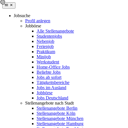
Jobsuche
Profil anlegen
Jobbörse
Alle Stellenangebote
Studentenjobs
Nebenjob
Ferienjob
Praktikum
Minijob
Werkstudent
Home-Office Jobs
Beliebte Jobs
Jobs ab sofort
Tätigkeitsbereiche
Jobs im Ausland
Jobbörse
Jobs Deutschland
Stellenangebote nach Stadt
Stellenangebote Berlin
Stellenangebote Köln
Stellenangebote München
Stellenangebote Hamburg