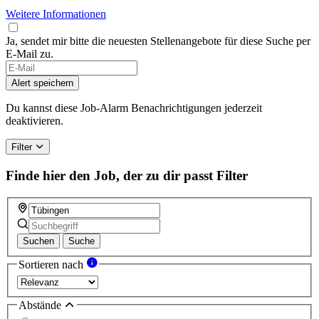
Weitere Informationen
Ja, sendet mir bitte die neuesten Stellenangebote für diese Suche per
E-Mail zu.
If
you
Alert speichern
are
a
Du kannst diese Job-Alarm Benachrichtigungen jederzeit
human,
deaktivieren.
ignore
this
Filter
field
Finde hier den Job, der zu dir passt
Filter
Suchen
Suche
Sortieren nach
Abstände