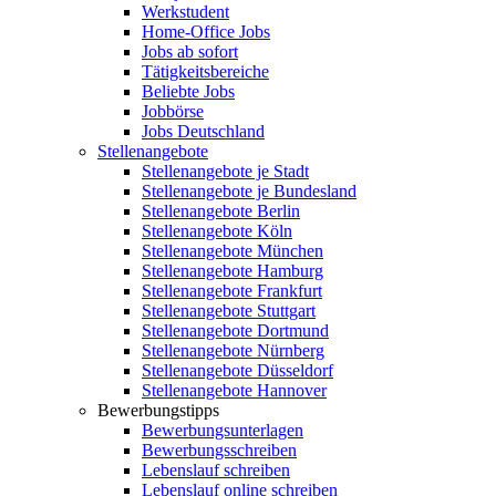
Werkstudent
Home-Office Jobs
Jobs ab sofort
Tätigkeitsbereiche
Beliebte Jobs
Jobbörse
Jobs Deutschland
Stellenangebote
Stellenangebote je Stadt
Stellenangebote je Bundesland
Stellenangebote Berlin
Stellenangebote Köln
Stellenangebote München
Stellenangebote Hamburg
Stellenangebote Frankfurt
Stellenangebote Stuttgart
Stellenangebote Dortmund
Stellenangebote Nürnberg
Stellenangebote Düsseldorf
Stellenangebote Hannover
Bewerbungstipps
Bewerbungsunterlagen
Bewerbungsschreiben
Lebenslauf schreiben
Lebenslauf online schreiben