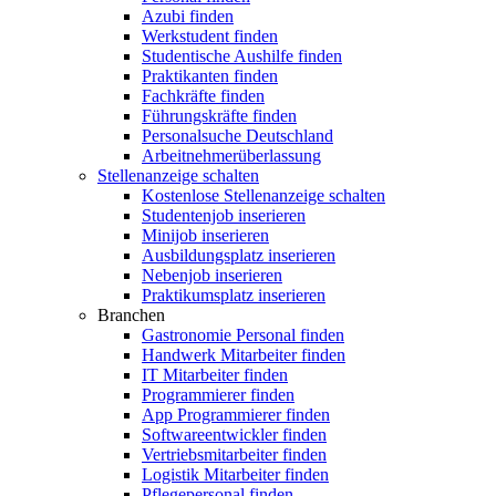
Azubi finden
Werkstudent finden
Studentische Aushilfe finden
Praktikanten finden
Fachkräfte finden
Führungskräfte finden
Personalsuche Deutschland
Arbeitnehmerüberlassung
Stellenanzeige schalten
Kostenlose Stellenanzeige schalten
Studentenjob inserieren
Minijob inserieren
Ausbildungsplatz inserieren
Nebenjob inserieren
Praktikumsplatz inserieren
Branchen
Gastronomie Personal finden
Handwerk Mitarbeiter finden
IT Mitarbeiter finden
Programmierer finden
App Programmierer finden
Softwareentwickler finden
Vertriebsmitarbeiter finden
Logistik Mitarbeiter finden
Pflegepersonal finden