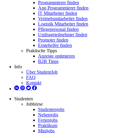
Programmierer finden
App Programmierer finden
IT Mitarbeiter finden
Vertriebsmitarbeiter finden
Logistik Mitarbeiter finden
Pflegepersonal finden
Umfrageteilnehmer finden
Promoter finden
Erntehelfer finden
Praktische Tipps
Anzeige optimieren
B2B Tipps
Info
Über StudentJob
FAQ
Kontakt
Studenten
Jobbörse
Studentenjobs
Nebenjobs
Ferienjobs
Praktikum
Minijobs