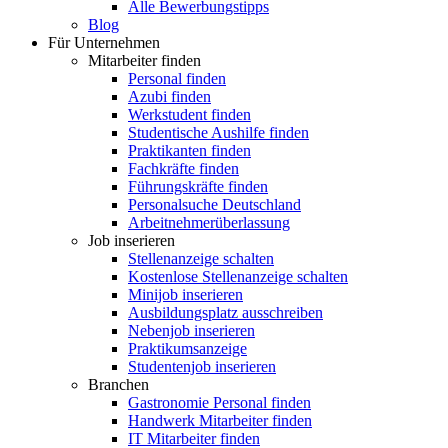
Alle Bewerbungstipps
Blog
Für Unternehmen
Mitarbeiter finden
Personal finden
Azubi finden
Werkstudent finden
Studentische Aushilfe finden
Praktikanten finden
Fachkräfte finden
Führungskräfte finden
Personalsuche Deutschland
Arbeitnehmerüberlassung
Job inserieren
Stellenanzeige schalten
Kostenlose Stellenanzeige schalten
Minijob inserieren
Ausbildungsplatz ausschreiben
Nebenjob inserieren
Praktikumsanzeige
Studentenjob inserieren
Branchen
Gastronomie Personal finden
Handwerk Mitarbeiter finden
IT Mitarbeiter finden