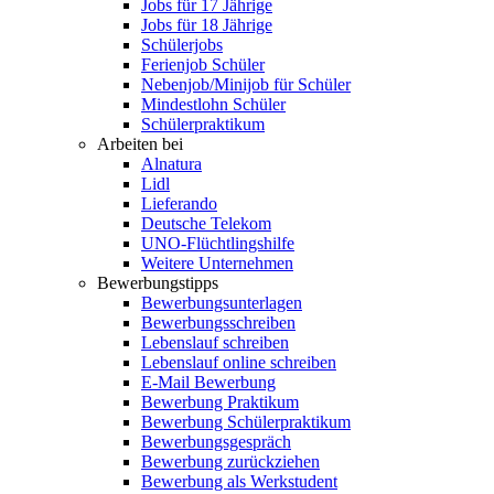
Jobs für 17 Jährige
Jobs für 18 Jährige
Schülerjobs
Ferienjob Schüler
Nebenjob/Minijob für Schüler
Mindestlohn Schüler
Schülerpraktikum
Arbeiten bei
Alnatura
Lidl
Lieferando
Deutsche Telekom
UNO-Flüchtlingshilfe
Weitere Unternehmen
Bewerbungstipps
Bewerbungsunterlagen
Bewerbungsschreiben
Lebenslauf schreiben
Lebenslauf online schreiben
E-Mail Bewerbung
Bewerbung Praktikum
Bewerbung Schülerpraktikum
Bewerbungsgespräch
Bewerbung zurückziehen
Bewerbung als Werkstudent