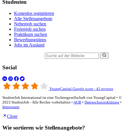
Studenten
Kostenlos registrieren
Alle Stellenangebote
Nebenjob suchen
Ferienjob suchen
Praktikum suchen
Bewerbungstipps
Jobs im Ausland
Suche auf der Website
Social
YoungCapital Google score - 42 reviews
StudentJob International ist eine Tochtergesellschaft von YoungCapital • ©
2023 StudentJob - Alle Rechte vorbehalten •
AGB
•
Datenschutzerklärung
•
Impressum
Close
Wie sortieren wir Stellenangebote?