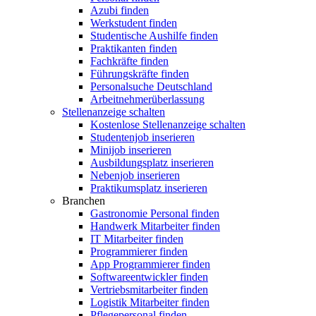
Azubi finden
Werkstudent finden
Studentische Aushilfe finden
Praktikanten finden
Fachkräfte finden
Führungskräfte finden
Personalsuche Deutschland
Arbeitnehmerüberlassung
Stellenanzeige schalten
Kostenlose Stellenanzeige schalten
Studentenjob inserieren
Minijob inserieren
Ausbildungsplatz inserieren
Nebenjob inserieren
Praktikumsplatz inserieren
Branchen
Gastronomie Personal finden
Handwerk Mitarbeiter finden
IT Mitarbeiter finden
Programmierer finden
App Programmierer finden
Softwareentwickler finden
Vertriebsmitarbeiter finden
Logistik Mitarbeiter finden
Pflegepersonal finden