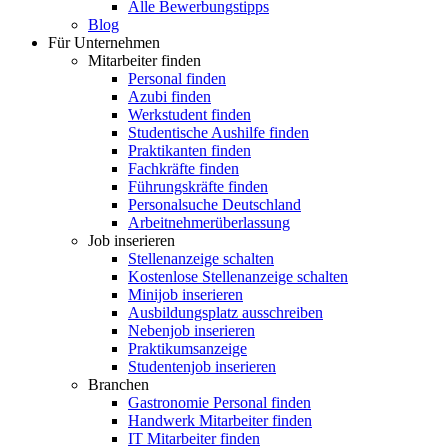
Alle Bewerbungstipps
Blog
Für Unternehmen
Mitarbeiter finden
Personal finden
Azubi finden
Werkstudent finden
Studentische Aushilfe finden
Praktikanten finden
Fachkräfte finden
Führungskräfte finden
Personalsuche Deutschland
Arbeitnehmerüberlassung
Job inserieren
Stellenanzeige schalten
Kostenlose Stellenanzeige schalten
Minijob inserieren
Ausbildungsplatz ausschreiben
Nebenjob inserieren
Praktikumsanzeige
Studentenjob inserieren
Branchen
Gastronomie Personal finden
Handwerk Mitarbeiter finden
IT Mitarbeiter finden