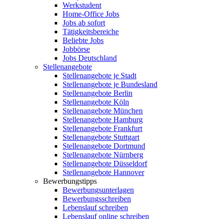
Werkstudent
Home-Office Jobs
Jobs ab sofort
Tätigkeitsbereiche
Beliebte Jobs
Jobbörse
Jobs Deutschland
Stellenangebote
Stellenangebote je Stadt
Stellenangebote je Bundesland
Stellenangebote Berlin
Stellenangebote Köln
Stellenangebote München
Stellenangebote Hamburg
Stellenangebote Frankfurt
Stellenangebote Stuttgart
Stellenangebote Dortmund
Stellenangebote Nürnberg
Stellenangebote Düsseldorf
Stellenangebote Hannover
Bewerbungstipps
Bewerbungsunterlagen
Bewerbungsschreiben
Lebenslauf schreiben
Lebenslauf online schreiben