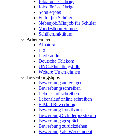
Jobs für 17 Jährige
Jobs für 18 Jährige
Schülerjobs
Ferienjob Schüler
Nebenjob/Minijob für Schüler
Mindestlohn Schüler
Schülerpraktikum
Arbeiten bei
Alnatura
Lidl
Lieferando
Deutsche Telekom
UNO-Flüchtlingshilfe
Weitere Unternehmen
Bewerbungstipps
Bewerbungsunterlagen
Bewerbungsschreiben
Lebenslauf schreiben
Lebenslauf online schreiben
E-Mail Bewerbung
Bewerbung Praktikum
Bewerbung Schülerpraktikum
Bewerbungsgespräch
Bewerbung zurückziehen
Bewerbung als Werkstudent