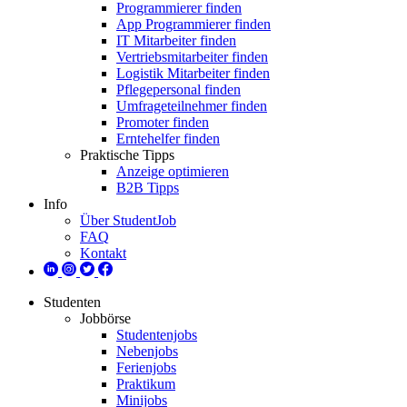
Programmierer finden
App Programmierer finden
IT Mitarbeiter finden
Vertriebsmitarbeiter finden
Logistik Mitarbeiter finden
Pflegepersonal finden
Umfrageteilnehmer finden
Promoter finden
Erntehelfer finden
Praktische Tipps
Anzeige optimieren
B2B Tipps
Info
Über StudentJob
FAQ
Kontakt
Studenten
Jobbörse
Studentenjobs
Nebenjobs
Ferienjobs
Praktikum
Minijobs