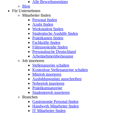
Alle Bewerbungstipps
Blog
Für Unternehmen
Mitarbeiter finden
Personal finden
Azubi finden
Werkstudent finden
Studentische Aushilfe finden
Praktikanten finden
Fachkräfte finden
Führungskräfte finden
Personalsuche Deutschland
Arbeitnehmerüberlassung
Job inserieren
Stellenanzeige schalten
Kostenlose Stellenanzeige schalten
Minijob inserieren
Ausbildungsplatz ausschreiben
Nebenjob inserieren
Praktikumsanzeige
Studentenjob inserieren
Branchen
Gastronomie Personal finden
Handwerk Mitarbeiter finden
IT Mitarbeiter finden