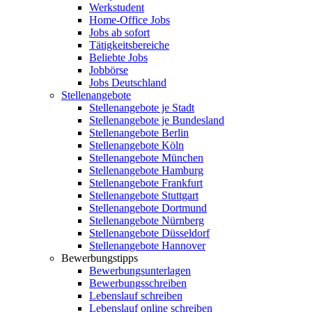
Werkstudent
Home-Office Jobs
Jobs ab sofort
Tätigkeitsbereiche
Beliebte Jobs
Jobbörse
Jobs Deutschland
Stellenangebote
Stellenangebote je Stadt
Stellenangebote je Bundesland
Stellenangebote Berlin
Stellenangebote Köln
Stellenangebote München
Stellenangebote Hamburg
Stellenangebote Frankfurt
Stellenangebote Stuttgart
Stellenangebote Dortmund
Stellenangebote Nürnberg
Stellenangebote Düsseldorf
Stellenangebote Hannover
Bewerbungstipps
Bewerbungsunterlagen
Bewerbungsschreiben
Lebenslauf schreiben
Lebenslauf online schreiben