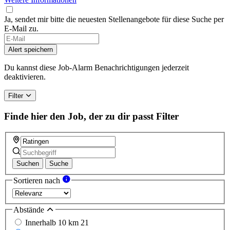
Ja, sendet mir bitte die neuesten Stellenangebote für diese Suche per
E-Mail zu.
If
you
Alert speichern
are
a
Du kannst diese Job-Alarm Benachrichtigungen jederzeit
human,
deaktivieren.
ignore
this
Filter
field
Finde hier den Job, der zu dir passt
Filter
Suchen
Suche
Sortieren nach
Abstände
Innerhalb 10 km
21