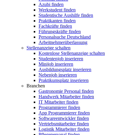
Azubi finden
Werkstudent finden
Studentische Aushilfe finden
Praktikanten finden
Fachkräfte finden
Führungskräfte finden
Personalsuche Deutschland
Arbeitnehmerüberlassung
Stellenanzeige schalten
Kostenlose Stellenanzeige schalten
Studentenjob inserieren
Minijob inserieren
Ausbildungsplatz inserieren
Nebenjob inserieren
Praktikumsplatz inserieren
Branchen
Gastronomie Personal finden
Handwerk Mitarbeiter finden
IT Mitarbeiter finden
Programmierer finden
App Programmierer finden
Softwareentwickler finden
Vertriebsmitarbeiter finden
Logistik Mitarbeiter finden
Pflegepersonal finden