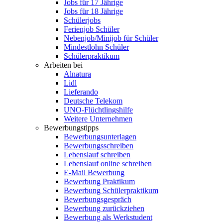
Jobs für 17 Jährige
Jobs für 18 Jährige
Schülerjobs
Ferienjob Schüler
Nebenjob/Minijob für Schüler
Mindestlohn Schüler
Schülerpraktikum
Arbeiten bei
Alnatura
Lidl
Lieferando
Deutsche Telekom
UNO-Flüchtlingshilfe
Weitere Unternehmen
Bewerbungstipps
Bewerbungsunterlagen
Bewerbungsschreiben
Lebenslauf schreiben
Lebenslauf online schreiben
E-Mail Bewerbung
Bewerbung Praktikum
Bewerbung Schülerpraktikum
Bewerbungsgespräch
Bewerbung zurückziehen
Bewerbung als Werkstudent