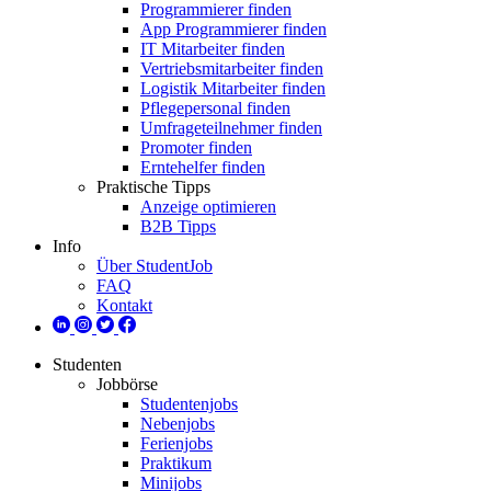
Programmierer finden
App Programmierer finden
IT Mitarbeiter finden
Vertriebsmitarbeiter finden
Logistik Mitarbeiter finden
Pflegepersonal finden
Umfrageteilnehmer finden
Promoter finden
Erntehelfer finden
Praktische Tipps
Anzeige optimieren
B2B Tipps
Info
Über StudentJob
FAQ
Kontakt
Studenten
Jobbörse
Studentenjobs
Nebenjobs
Ferienjobs
Praktikum
Minijobs