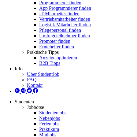
Programmierer finden
App Programmierer finden
IT Mitarbeiter finden
Vertriebsmitarbeiter finden
Logistik Mitarbeiter finden
Pflegepersonal finden
Umfrageteilnehmer finden
Promoter finden
Erntehelfer finden
Praktische Tipps
Anzeige optimieren
B2B Tipps
Info
Über StudentJob
FAQ
Kontakt
Studenten
Jobbörse
Studentenjobs
Nebenjobs
Ferienjobs
Praktikum
Minijobs