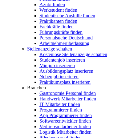
Azubi finden
Werkstudent finden
Studentische Aushilfe finden
Praktikanten finden
Fachkräfte finden
Führungskräfte finden
Personalsuche Deutschland
Arbeitnehmerüberlassung
Stellenanzeige schalten
Kostenlose Stellenanzeige schalten
Studentenjob inserieren
Minijob inserieren
Ausbildungsplatz inserieren
Nebenjob inserieren
Praktikumsplatz inserieren
Branchen
Gastronomie Personal finden
Handwerk Mitarbeiter finden
IT Mitarbeiter finden
Programmierer finden
App Programmierer finden
Softwareentwickler finden
Vertriebsmitarbeiter finden
Logistik Mitarbeiter finden
Pflegepersonal finden