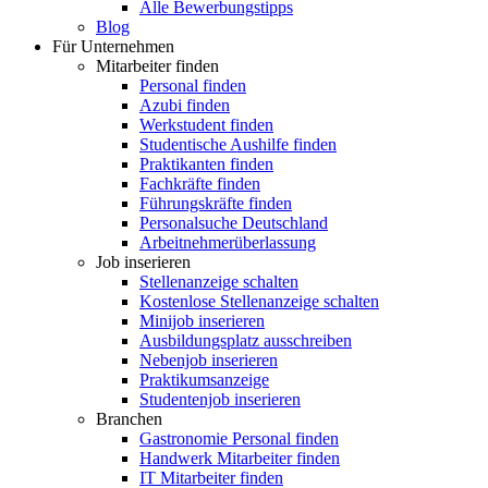
Alle Bewerbungstipps
Blog
Für Unternehmen
Mitarbeiter finden
Personal finden
Azubi finden
Werkstudent finden
Studentische Aushilfe finden
Praktikanten finden
Fachkräfte finden
Führungskräfte finden
Personalsuche Deutschland
Arbeitnehmerüberlassung
Job inserieren
Stellenanzeige schalten
Kostenlose Stellenanzeige schalten
Minijob inserieren
Ausbildungsplatz ausschreiben
Nebenjob inserieren
Praktikumsanzeige
Studentenjob inserieren
Branchen
Gastronomie Personal finden
Handwerk Mitarbeiter finden
IT Mitarbeiter finden