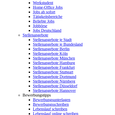
Werkstudent
Home-Office Jobs
Jobs ab sofort
Tätigkeitsbereiche
Beliebte Jobs
Jobbörse
Jobs Deutschland
Stellenangebote
Stellenangebote je Stadt
Stellenangebote je Bundesland
Stellenangebote Berlin
Stellenangebote Köln
Stellenangebote München
Stellenangebote Hamburg
Stellenangebote Frankfurt
Stellenangebote Stuttgart
Stellenangebote Dortmund
Stellenangebote Nürnberg
Stellenangebote Düsseldorf
Stellenangebote Hannover
Bewerbungstipps
Bewerbungsunterlagen
Bewerbungsschreiben
Lebenslauf schreiben
Lebenslauf online schreiben