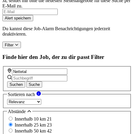
Ja, sendet mir bitte die neuesten Stellenangebote für diese Suche per
E-Mail zu.
If
you
Alert speichern
are
a
Du kannst diese Job-Alarm Benachrichtigungen jederzeit
human,
deaktivieren.
ignore
this
Filter
field
Finde hier den Job, der zu dir passt
Filter
Suchen
Suche
Sortieren nach
Abstände
Innerhalb 10 km
21
Innerhalb 25 km
23
Innerhalb 50 km
42