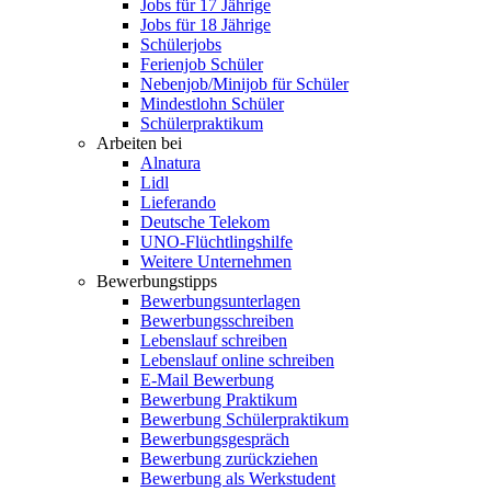
Jobs für 17 Jährige
Jobs für 18 Jährige
Schülerjobs
Ferienjob Schüler
Nebenjob/Minijob für Schüler
Mindestlohn Schüler
Schülerpraktikum
Arbeiten bei
Alnatura
Lidl
Lieferando
Deutsche Telekom
UNO-Flüchtlingshilfe
Weitere Unternehmen
Bewerbungstipps
Bewerbungsunterlagen
Bewerbungsschreiben
Lebenslauf schreiben
Lebenslauf online schreiben
E-Mail Bewerbung
Bewerbung Praktikum
Bewerbung Schülerpraktikum
Bewerbungsgespräch
Bewerbung zurückziehen
Bewerbung als Werkstudent