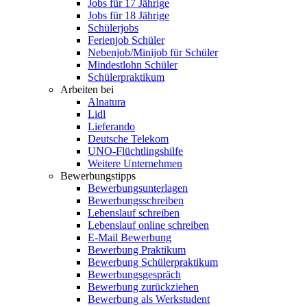
Jobs für 17 Jährige
Jobs für 18 Jährige
Schülerjobs
Ferienjob Schüler
Nebenjob/Minijob für Schüler
Mindestlohn Schüler
Schülerpraktikum
Arbeiten bei
Alnatura
Lidl
Lieferando
Deutsche Telekom
UNO-Flüchtlingshilfe
Weitere Unternehmen
Bewerbungstipps
Bewerbungsunterlagen
Bewerbungsschreiben
Lebenslauf schreiben
Lebenslauf online schreiben
E-Mail Bewerbung
Bewerbung Praktikum
Bewerbung Schülerpraktikum
Bewerbungsgespräch
Bewerbung zurückziehen
Bewerbung als Werkstudent