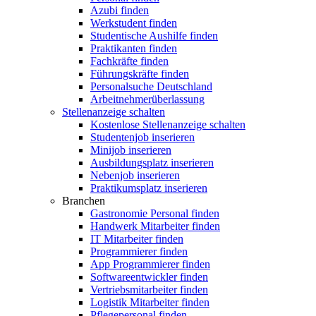
Azubi finden
Werkstudent finden
Studentische Aushilfe finden
Praktikanten finden
Fachkräfte finden
Führungskräfte finden
Personalsuche Deutschland
Arbeitnehmerüberlassung
Stellenanzeige schalten
Kostenlose Stellenanzeige schalten
Studentenjob inserieren
Minijob inserieren
Ausbildungsplatz inserieren
Nebenjob inserieren
Praktikumsplatz inserieren
Branchen
Gastronomie Personal finden
Handwerk Mitarbeiter finden
IT Mitarbeiter finden
Programmierer finden
App Programmierer finden
Softwareentwickler finden
Vertriebsmitarbeiter finden
Logistik Mitarbeiter finden
Pflegepersonal finden