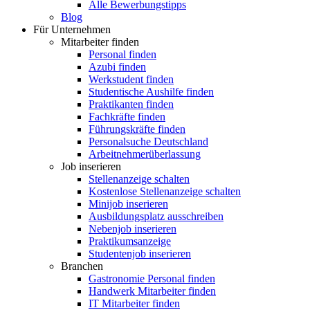
Alle Bewerbungstipps
Blog
Für Unternehmen
Mitarbeiter finden
Personal finden
Azubi finden
Werkstudent finden
Studentische Aushilfe finden
Praktikanten finden
Fachkräfte finden
Führungskräfte finden
Personalsuche Deutschland
Arbeitnehmerüberlassung
Job inserieren
Stellenanzeige schalten
Kostenlose Stellenanzeige schalten
Minijob inserieren
Ausbildungsplatz ausschreiben
Nebenjob inserieren
Praktikumsanzeige
Studentenjob inserieren
Branchen
Gastronomie Personal finden
Handwerk Mitarbeiter finden
IT Mitarbeiter finden