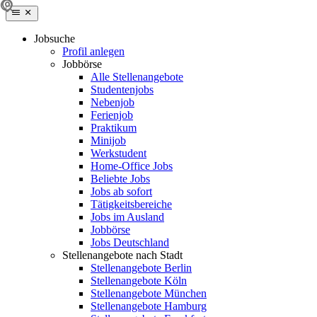
Jobsuche
Profil anlegen
Jobbörse
Alle Stellenangebote
Studentenjobs
Nebenjob
Ferienjob
Praktikum
Minijob
Werkstudent
Home-Office Jobs
Beliebte Jobs
Jobs ab sofort
Tätigkeitsbereiche
Jobs im Ausland
Jobbörse
Jobs Deutschland
Stellenangebote nach Stadt
Stellenangebote Berlin
Stellenangebote Köln
Stellenangebote München
Stellenangebote Hamburg