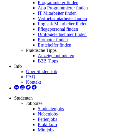
Programmierer finden
App Programmierer finden
IT Mitarbeiter finden
Vertriebsmitarbeiter finden
Logistik Mitarbeiter finden
Pflegepersonal finden
Umfrageteilnehmer finden
Promoter finden
Erntehelfer finden
Praktische Tipps
Anzeige optimieren
B2B Tipps
Info
Über StudentJob
FAQ
Kontakt
Studenten
Jobbörse
Studentenjobs
Nebenjobs
Ferienjobs
Praktikum
Minijobs