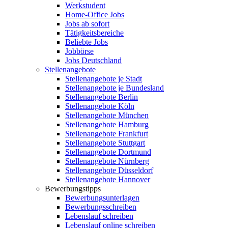
Werkstudent
Home-Office Jobs
Jobs ab sofort
Tätigkeitsbereiche
Beliebte Jobs
Jobbörse
Jobs Deutschland
Stellenangebote
Stellenangebote je Stadt
Stellenangebote je Bundesland
Stellenangebote Berlin
Stellenangebote Köln
Stellenangebote München
Stellenangebote Hamburg
Stellenangebote Frankfurt
Stellenangebote Stuttgart
Stellenangebote Dortmund
Stellenangebote Nürnberg
Stellenangebote Düsseldorf
Stellenangebote Hannover
Bewerbungstipps
Bewerbungsunterlagen
Bewerbungsschreiben
Lebenslauf schreiben
Lebenslauf online schreiben