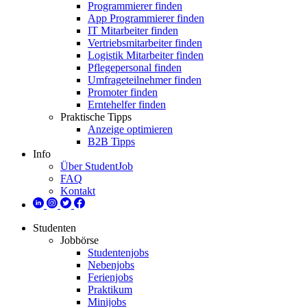
Programmierer finden
App Programmierer finden
IT Mitarbeiter finden
Vertriebsmitarbeiter finden
Logistik Mitarbeiter finden
Pflegepersonal finden
Umfrageteilnehmer finden
Promoter finden
Erntehelfer finden
Praktische Tipps
Anzeige optimieren
B2B Tipps
Info
Über StudentJob
FAQ
Kontakt
Studenten
Jobbörse
Studentenjobs
Nebenjobs
Ferienjobs
Praktikum
Minijobs