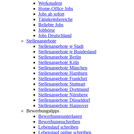
Werkstudent
Home-Office Jobs
Jobs ab sofort
Tätigkeitsbereiche
Beliebte Jobs
Jobbörse
Jobs Deutschland
Stellenangebote
Stellenangebote je Stadt
Stellenangebote je Bundesland
Stellenangebote Berlin
Stellenangebote Köln
Stellenangebote München
Stellenangebote Hamburg
Stellenangebote Frankfurt
Stellenangebote Stuttgart
Stellenangebote Dortmund
Stellenangebote Nürnberg
Stellenangebote Düsseldorf
Stellenangebote Hannover
Bewerbungstipps
Bewerbungsunterlagen
Bewerbungsschreiben
Lebenslauf schreiben
Lebenslauf online schreiben