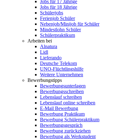
Jobs für 17 Jährige
Jobs für 18 Jährige
Schülerjobs
Ferienjob Schüler
Nebenjob/Minijob für Schüler
Mindestlohn Schüler
Schülerpraktikum
Arbeiten bei
Alnatura
Lidl
Lieferando
Deutsche Telekom
UNO-Flüchtlingshilfe
Weitere Unternehmen
Bewerbungstipps
Bewerbungsunterlagen
Bewerbungsschreiben
Lebenslauf schreiben
Lebenslauf online schreiben
E-Mail Bewerbung
Bewerbung Praktikum
Bewerbung Schülerpraktikum
Bewerbungsgespräch
Bewerbung zurückziehen
Bewerbung als Werkstudent