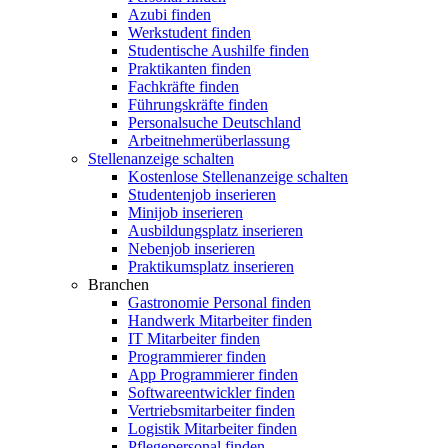
Azubi finden
Werkstudent finden
Studentische Aushilfe finden
Praktikanten finden
Fachkräfte finden
Führungskräfte finden
Personalsuche Deutschland
Arbeitnehmerüberlassung
Stellenanzeige schalten
Kostenlose Stellenanzeige schalten
Studentenjob inserieren
Minijob inserieren
Ausbildungsplatz inserieren
Nebenjob inserieren
Praktikumsplatz inserieren
Branchen
Gastronomie Personal finden
Handwerk Mitarbeiter finden
IT Mitarbeiter finden
Programmierer finden
App Programmierer finden
Softwareentwickler finden
Vertriebsmitarbeiter finden
Logistik Mitarbeiter finden
Pflegepersonal finden