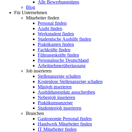
Alle Bewerbungstipps
Blog
Für Unternehmen
Mitarbeiter finden
Personal finden
Azubi finden
Werkstudent finden
Studentische Aushilfe finden
Praktikanten finden
Fachkräfte finden
Führungskräfte finden
Personalsuche Deutschland
Arbeitnehmerüberlassung
Job inserieren
Stellenanzeige schalten
Kostenlose Stellenanzeige schalten
Minijob inserieren
Ausbildungsplatz ausschreiben
Nebenjob inserieren
Praktikumsanzeige
Studentenjob inserieren
Branchen
Gastronomie Personal finden
Handwerk Mitarbeiter finden
IT Mitarbeiter finden