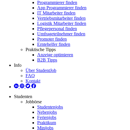
Programmierer finden
App Programmierer finden
IT Mitarbeiter finden
Vertriebsmitarbeiter finden
Logistik Mitarbeiter finden
Pflegepersonal finden
Umfrageteilnehmer finden
Promoter finden
Erntehelfer finden
Praktische Tipps
Anzeige optimieren
B2B Tipps
Info
Über StudentJob
FAQ
Kontakt
Studenten
Jobbörse
Studentenjobs
Nebenjobs
Ferienjobs
Praktikum
Minijobs