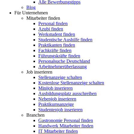
Alle Bewerbungstipps
Blog
Für Unternehmen
Mitarbeiter finden
Personal finden
Azubi finden
Werkstudent finden
Studentische Aushilfe finden
Praktikanten finden
Fachkräfte finden
Führungskräfte finden
Personalsuche Deutschland
Arbeitnehmerüberlassung
Job inserieren
Stellenanzeige schalten
Kostenlose Stellenanzeige schalten
Minijob inserieren
Ausbildungsplatz ausschreiben
Nebenjob inserieren
Praktikumsanzeige
Studentenjob inserieren
Branchen
Gastronomie Personal finden
Handwerk Mitarbeiter finden
IT Mitarbeiter finden