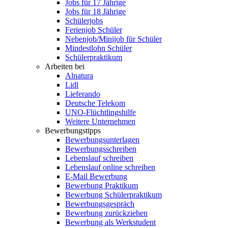
Jobs für 17 Jährige
Jobs für 18 Jährige
Schülerjobs
Ferienjob Schüler
Nebenjob/Minijob für Schüler
Mindestlohn Schüler
Schülerpraktikum
Arbeiten bei
Alnatura
Lidl
Lieferando
Deutsche Telekom
UNO-Flüchtlingshilfe
Weitere Unternehmen
Bewerbungstipps
Bewerbungsunterlagen
Bewerbungsschreiben
Lebenslauf schreiben
Lebenslauf online schreiben
E-Mail Bewerbung
Bewerbung Praktikum
Bewerbung Schülerpraktikum
Bewerbungsgespräch
Bewerbung zurückziehen
Bewerbung als Werkstudent