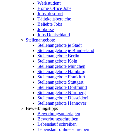
Werkstudent
Home-Office Jobs
Jobs ab sofort
Tätigkeitsbereiche
Beliebte Jobs
Jobbörse
Jobs Deutschland
Stellenangebote
Stellenangebote je Stadt
Stellenangebote je Bundesland
Stellenangebote Berlin
Stellenangebote Köln
Stellenangebote München
Stellenangebote Hamburg
Stellenangebote Frankfurt
Stellenangebote Stuttgart
Stellenangebote Dortmund
Stellenangebote Nürnberg
Stellenangebote Düsseldorf
Stellenangebote Hannover
Bewerbungstipps
Bewerbungsunterlagen
Bewerbungsschreiben
Lebenslauf schreiben
Lebenslauf online schreiben