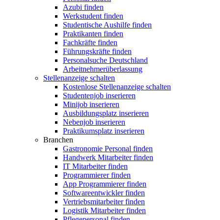
Azubi finden
Werkstudent finden
Studentische Aushilfe finden
Praktikanten finden
Fachkräfte finden
Führungskräfte finden
Personalsuche Deutschland
Arbeitnehmerüberlassung
Stellenanzeige schalten
Kostenlose Stellenanzeige schalten
Studentenjob inserieren
Minijob inserieren
Ausbildungsplatz inserieren
Nebenjob inserieren
Praktikumsplatz inserieren
Branchen
Gastronomie Personal finden
Handwerk Mitarbeiter finden
IT Mitarbeiter finden
Programmierer finden
App Programmierer finden
Softwareentwickler finden
Vertriebsmitarbeiter finden
Logistik Mitarbeiter finden
Pflegepersonal finden