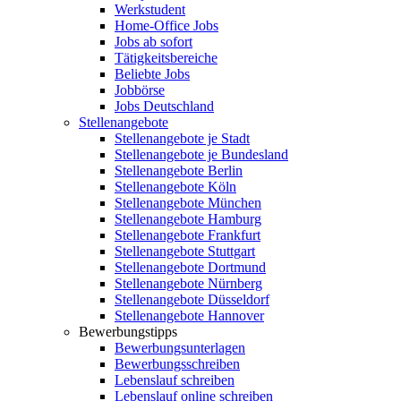
Werkstudent
Home-Office Jobs
Jobs ab sofort
Tätigkeitsbereiche
Beliebte Jobs
Jobbörse
Jobs Deutschland
Stellenangebote
Stellenangebote je Stadt
Stellenangebote je Bundesland
Stellenangebote Berlin
Stellenangebote Köln
Stellenangebote München
Stellenangebote Hamburg
Stellenangebote Frankfurt
Stellenangebote Stuttgart
Stellenangebote Dortmund
Stellenangebote Nürnberg
Stellenangebote Düsseldorf
Stellenangebote Hannover
Bewerbungstipps
Bewerbungsunterlagen
Bewerbungsschreiben
Lebenslauf schreiben
Lebenslauf online schreiben