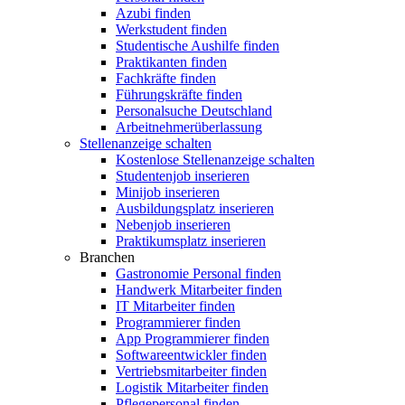
Azubi finden
Werkstudent finden
Studentische Aushilfe finden
Praktikanten finden
Fachkräfte finden
Führungskräfte finden
Personalsuche Deutschland
Arbeitnehmerüberlassung
Stellenanzeige schalten
Kostenlose Stellenanzeige schalten
Studentenjob inserieren
Minijob inserieren
Ausbildungsplatz inserieren
Nebenjob inserieren
Praktikumsplatz inserieren
Branchen
Gastronomie Personal finden
Handwerk Mitarbeiter finden
IT Mitarbeiter finden
Programmierer finden
App Programmierer finden
Softwareentwickler finden
Vertriebsmitarbeiter finden
Logistik Mitarbeiter finden
Pflegepersonal finden