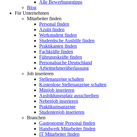
Alle Bewerbungstipps
Blog
Für Unternehmen
Mitarbeiter finden
Personal finden
Azubi finden
Werkstudent finden
Studentische Aushilfe finden
Praktikanten finden
Fachkräfte finden
Führungskräfte finden
Personalsuche Deutschland
Arbeitnehmerüberlassung
Job inserieren
Stellenanzeige schalten
Kostenlose Stellenanzeige schalten
Minijob inserieren
Ausbildungsplatz ausschreiben
Nebenjob inserieren
Praktikumsanzeige
Studentenjob inserieren
Branchen
Gastronomie Personal finden
Handwerk Mitarbeiter finden
IT Mitarbeiter finden