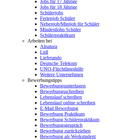
Jobs für 17 Jährige
Jobs für 18 Jährige
Schülerjobs
Ferienjob Schüler
Nebenjob/Minijob für Schüler
Mindestlohn Schüler
Schülerpraktikum
Arbeiten bei
Alnatura
Lidl
Lieferando
Deutsche Telekom
UNO-Flüchtlingshilfe
Weitere Unternehmen
Bewerbungstipps
Bewerbungsunterlagen
Bewerbungsschreiben
Lebenslauf schreiben
Lebenslauf online schreiben
E-Mail Bewerbung
Bewerbung Praktikum
Bewerbung Schülerpraktikum
Bewerbungsgespräch
Bewerbung zurückziehen
Bewerbung als Werkstudent