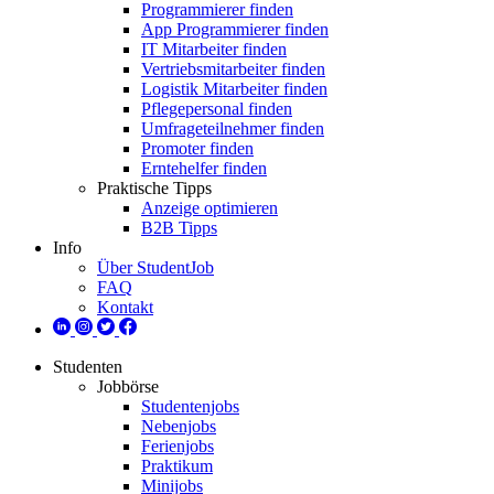
Programmierer finden
App Programmierer finden
IT Mitarbeiter finden
Vertriebsmitarbeiter finden
Logistik Mitarbeiter finden
Pflegepersonal finden
Umfrageteilnehmer finden
Promoter finden
Erntehelfer finden
Praktische Tipps
Anzeige optimieren
B2B Tipps
Info
Über StudentJob
FAQ
Kontakt
Studenten
Jobbörse
Studentenjobs
Nebenjobs
Ferienjobs
Praktikum
Minijobs