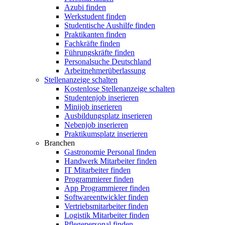
Azubi finden
Werkstudent finden
Studentische Aushilfe finden
Praktikanten finden
Fachkräfte finden
Führungskräfte finden
Personalsuche Deutschland
Arbeitnehmerüberlassung
Stellenanzeige schalten
Kostenlose Stellenanzeige schalten
Studentenjob inserieren
Minijob inserieren
Ausbildungsplatz inserieren
Nebenjob inserieren
Praktikumsplatz inserieren
Branchen
Gastronomie Personal finden
Handwerk Mitarbeiter finden
IT Mitarbeiter finden
Programmierer finden
App Programmierer finden
Softwareentwickler finden
Vertriebsmitarbeiter finden
Logistik Mitarbeiter finden
Pflegepersonal finden