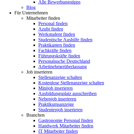
Alle Bewerbungstipps
Blog
Für Unternehmen
Mitarbeiter finden
Personal finden
Azubi finden
Werkstudent finden
Studentische Aushilfe finden
Praktikanten finden
Fachkräfte finden
Führungskräfte finden
Personalsuche Deutschland
Arbeitnehmerüberlassung
Job inserieren
Stellenanzeige schalten
Kostenlose Stellenanzeige schalten
Minijob inserieren
Ausbildungsplatz ausschreiben
Nebenjob inserieren
Praktikumsanzeige
Studentenjob inserieren
Branchen
Gastronomie Personal finden
Handwerk Mitarbeiter finden
IT Mitarbeiter finden