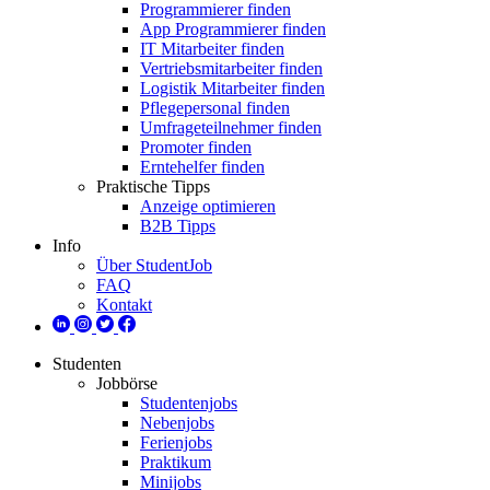
Programmierer finden
App Programmierer finden
IT Mitarbeiter finden
Vertriebsmitarbeiter finden
Logistik Mitarbeiter finden
Pflegepersonal finden
Umfrageteilnehmer finden
Promoter finden
Erntehelfer finden
Praktische Tipps
Anzeige optimieren
B2B Tipps
Info
Über StudentJob
FAQ
Kontakt
Studenten
Jobbörse
Studentenjobs
Nebenjobs
Ferienjobs
Praktikum
Minijobs