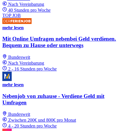
Nach Vereinbarung
40 Stunden pro Woche
TOP JOB
mehr lesen
Mit Online Umfragen nebenbei Geld verdienen.
Bequem zu Hause oder unterwegs
Bundesweit
Nach Vereinbarung
2 - 16 Stunden pro Woche
mehr lesen
Nebenjob von zuhause - Verdiene Geld mit
Umfragen
Bundesweit
Zwischen 200€ und 800€ pro Monat
4 - 20 Stunden pro Woche