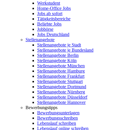
Werkstudent
Home-Office Jobs
Jobs ab sofort
Tätigkeitsbereiche
Beliebte Jobs
Jobbörse
Jobs Deutschland
Stellenangebote
Stellenangebote je Stadt
Stellenangebote je Bundesland
Stellenangebote Berlin
Stellenangebote Köln
Stellenangebote München
Stellenangebote Hamburg
Stellenangebote Frankfurt
Stellenangebote Stuttgart
Stellenangebote Dortmund
Stellenangebote Nürnberg
Stellenangebote Düsseldorf
Stellenangebote Hannover
Bewerbungstipps
Bewerbungsunterlagen
Bewerbungsschreiben
Lebenslauf schreiben
Lebenslauf online schreiben