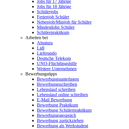
Jobs für 17 Jährige
Jobs für 18 Jährige
Schülerjobs
Ferienjob Schüler
Nebenjob/Minijob für Schüler
Mindestlohn Schüler
Schülerpraktikum
Arbeiten bei
Alnatura
Lidl
Lieferando
Deutsche Telekom
UNO-Flüchtlingshilfe
Weitere Unternehmen
Bewerbungstipps
Bewerbungsunterlagen
Bewerbungsschreiben
Lebenslauf schreiben
Lebenslauf online schreiben
E-Mail Bewerbung
Bewerbung Praktikum
Bewerbung Schülerpraktikum
Bewerbungsgespräch
Bewerbung zurückziehen
Bewerbung als Werkstudent