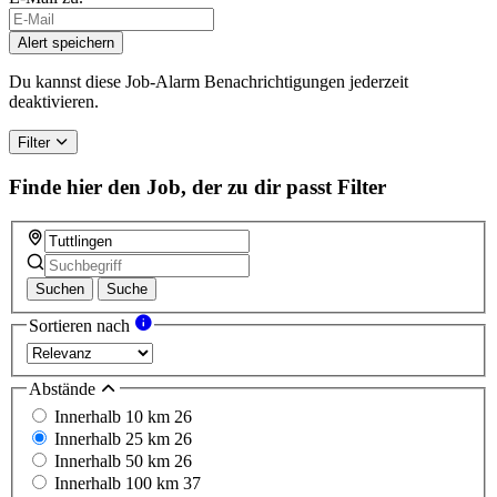
If
you
Alert speichern
are
a
Du kannst diese Job-Alarm Benachrichtigungen jederzeit
human,
deaktivieren.
ignore
this
Filter
field
Finde hier den Job, der zu dir passt
Filter
Suchen
Suche
Sortieren nach
Abstände
Innerhalb 10 km
26
Innerhalb 25 km
26
Innerhalb 50 km
26
Innerhalb 100 km
37