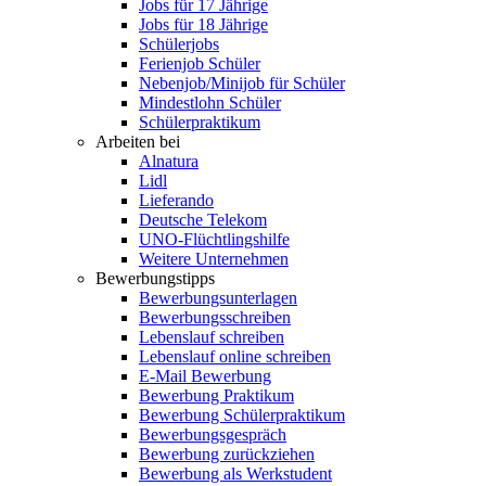
Jobs für 17 Jährige
Jobs für 18 Jährige
Schülerjobs
Ferienjob Schüler
Nebenjob/Minijob für Schüler
Mindestlohn Schüler
Schülerpraktikum
Arbeiten bei
Alnatura
Lidl
Lieferando
Deutsche Telekom
UNO-Flüchtlingshilfe
Weitere Unternehmen
Bewerbungstipps
Bewerbungsunterlagen
Bewerbungsschreiben
Lebenslauf schreiben
Lebenslauf online schreiben
E-Mail Bewerbung
Bewerbung Praktikum
Bewerbung Schülerpraktikum
Bewerbungsgespräch
Bewerbung zurückziehen
Bewerbung als Werkstudent