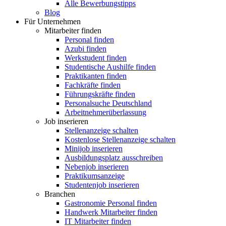
Alle Bewerbungstipps
Blog
Für Unternehmen
Mitarbeiter finden
Personal finden
Azubi finden
Werkstudent finden
Studentische Aushilfe finden
Praktikanten finden
Fachkräfte finden
Führungskräfte finden
Personalsuche Deutschland
Arbeitnehmerüberlassung
Job inserieren
Stellenanzeige schalten
Kostenlose Stellenanzeige schalten
Minijob inserieren
Ausbildungsplatz ausschreiben
Nebenjob inserieren
Praktikumsanzeige
Studentenjob inserieren
Branchen
Gastronomie Personal finden
Handwerk Mitarbeiter finden
IT Mitarbeiter finden