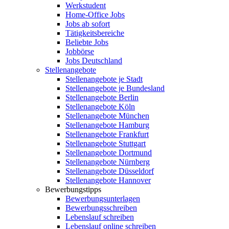
Werkstudent
Home-Office Jobs
Jobs ab sofort
Tätigkeitsbereiche
Beliebte Jobs
Jobbörse
Jobs Deutschland
Stellenangebote
Stellenangebote je Stadt
Stellenangebote je Bundesland
Stellenangebote Berlin
Stellenangebote Köln
Stellenangebote München
Stellenangebote Hamburg
Stellenangebote Frankfurt
Stellenangebote Stuttgart
Stellenangebote Dortmund
Stellenangebote Nürnberg
Stellenangebote Düsseldorf
Stellenangebote Hannover
Bewerbungstipps
Bewerbungsunterlagen
Bewerbungsschreiben
Lebenslauf schreiben
Lebenslauf online schreiben