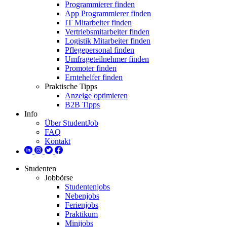
Programmierer finden
App Programmierer finden
IT Mitarbeiter finden
Vertriebsmitarbeiter finden
Logistik Mitarbeiter finden
Pflegepersonal finden
Umfrageteilnehmer finden
Promoter finden
Erntehelfer finden
Praktische Tipps
Anzeige optimieren
B2B Tipps
Info
Über StudentJob
FAQ
Kontakt
Studenten
Jobbörse
Studentenjobs
Nebenjobs
Ferienjobs
Praktikum
Minijobs