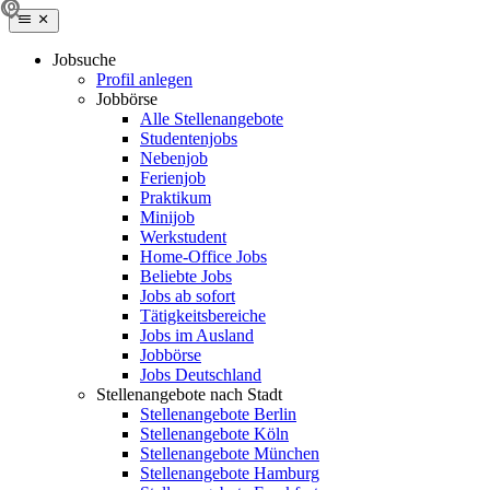
Jobsuche
Profil anlegen
Jobbörse
Alle Stellenangebote
Studentenjobs
Nebenjob
Ferienjob
Praktikum
Minijob
Werkstudent
Home-Office Jobs
Beliebte Jobs
Jobs ab sofort
Tätigkeitsbereiche
Jobs im Ausland
Jobbörse
Jobs Deutschland
Stellenangebote nach Stadt
Stellenangebote Berlin
Stellenangebote Köln
Stellenangebote München
Stellenangebote Hamburg