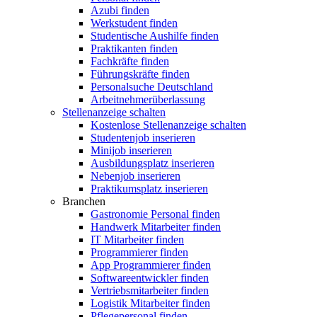
Azubi finden
Werkstudent finden
Studentische Aushilfe finden
Praktikanten finden
Fachkräfte finden
Führungskräfte finden
Personalsuche Deutschland
Arbeitnehmerüberlassung
Stellenanzeige schalten
Kostenlose Stellenanzeige schalten
Studentenjob inserieren
Minijob inserieren
Ausbildungsplatz inserieren
Nebenjob inserieren
Praktikumsplatz inserieren
Branchen
Gastronomie Personal finden
Handwerk Mitarbeiter finden
IT Mitarbeiter finden
Programmierer finden
App Programmierer finden
Softwareentwickler finden
Vertriebsmitarbeiter finden
Logistik Mitarbeiter finden
Pflegepersonal finden