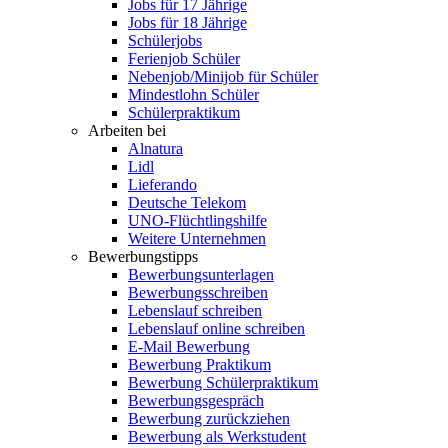
Jobs für 17 Jährige
Jobs für 18 Jährige
Schülerjobs
Ferienjob Schüler
Nebenjob/Minijob für Schüler
Mindestlohn Schüler
Schülerpraktikum
Arbeiten bei
Alnatura
Lidl
Lieferando
Deutsche Telekom
UNO-Flüchtlingshilfe
Weitere Unternehmen
Bewerbungstipps
Bewerbungsunterlagen
Bewerbungsschreiben
Lebenslauf schreiben
Lebenslauf online schreiben
E-Mail Bewerbung
Bewerbung Praktikum
Bewerbung Schülerpraktikum
Bewerbungsgespräch
Bewerbung zurückziehen
Bewerbung als Werkstudent