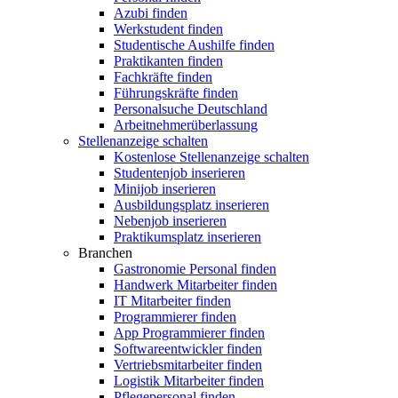
Azubi finden
Werkstudent finden
Studentische Aushilfe finden
Praktikanten finden
Fachkräfte finden
Führungskräfte finden
Personalsuche Deutschland
Arbeitnehmerüberlassung
Stellenanzeige schalten
Kostenlose Stellenanzeige schalten
Studentenjob inserieren
Minijob inserieren
Ausbildungsplatz inserieren
Nebenjob inserieren
Praktikumsplatz inserieren
Branchen
Gastronomie Personal finden
Handwerk Mitarbeiter finden
IT Mitarbeiter finden
Programmierer finden
App Programmierer finden
Softwareentwickler finden
Vertriebsmitarbeiter finden
Logistik Mitarbeiter finden
Pflegepersonal finden