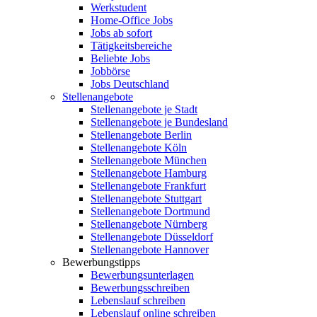
Werkstudent
Home-Office Jobs
Jobs ab sofort
Tätigkeitsbereiche
Beliebte Jobs
Jobbörse
Jobs Deutschland
Stellenangebote
Stellenangebote je Stadt
Stellenangebote je Bundesland
Stellenangebote Berlin
Stellenangebote Köln
Stellenangebote München
Stellenangebote Hamburg
Stellenangebote Frankfurt
Stellenangebote Stuttgart
Stellenangebote Dortmund
Stellenangebote Nürnberg
Stellenangebote Düsseldorf
Stellenangebote Hannover
Bewerbungstipps
Bewerbungsunterlagen
Bewerbungsschreiben
Lebenslauf schreiben
Lebenslauf online schreiben