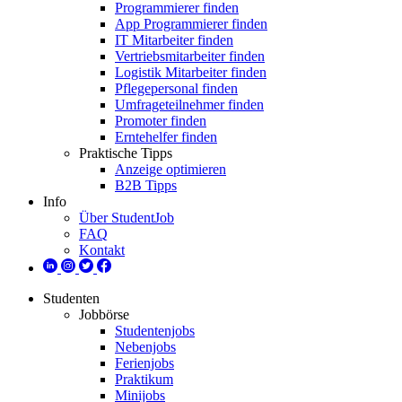
Programmierer finden
App Programmierer finden
IT Mitarbeiter finden
Vertriebsmitarbeiter finden
Logistik Mitarbeiter finden
Pflegepersonal finden
Umfrageteilnehmer finden
Promoter finden
Erntehelfer finden
Praktische Tipps
Anzeige optimieren
B2B Tipps
Info
Über StudentJob
FAQ
Kontakt
Studenten
Jobbörse
Studentenjobs
Nebenjobs
Ferienjobs
Praktikum
Minijobs