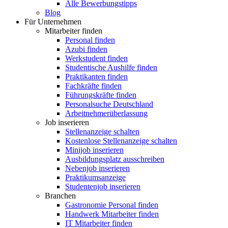
Alle Bewerbungstipps
Blog
Für Unternehmen
Mitarbeiter finden
Personal finden
Azubi finden
Werkstudent finden
Studentische Aushilfe finden
Praktikanten finden
Fachkräfte finden
Führungskräfte finden
Personalsuche Deutschland
Arbeitnehmerüberlassung
Job inserieren
Stellenanzeige schalten
Kostenlose Stellenanzeige schalten
Minijob inserieren
Ausbildungsplatz ausschreiben
Nebenjob inserieren
Praktikumsanzeige
Studentenjob inserieren
Branchen
Gastronomie Personal finden
Handwerk Mitarbeiter finden
IT Mitarbeiter finden