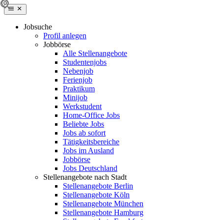
Jobsuche
Profil anlegen
Jobbörse
Alle Stellenangebote
Studentenjobs
Nebenjob
Ferienjob
Praktikum
Minijob
Werkstudent
Home-Office Jobs
Beliebte Jobs
Jobs ab sofort
Tätigkeitsbereiche
Jobs im Ausland
Jobbörse
Jobs Deutschland
Stellenangebote nach Stadt
Stellenangebote Berlin
Stellenangebote Köln
Stellenangebote München
Stellenangebote Hamburg