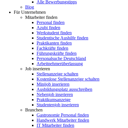
Alle Bewerbungstipps
Blog
Für Unternehmen
Mitarbeiter finden
Personal finden
Azubi finden
Werkstudent finden
Studentische Aushilfe finden
Praktikanten finden
Fachkräfte finden
Führungskräfte finden
Personalsuche Deutschland
Arbeitnehmerüberlassung
Job inserieren
Stellenanzeige schalten
Kostenlose Stellenanzeige schalten
Minijob inserieren
Ausbildungsplatz ausschreiben
Nebenjob inserieren
Praktikumsanzeige
Studentenjob inserieren
Branchen
Gastronomie Personal finden
Handwerk Mitarbeiter finden
IT Mitarbeiter finden