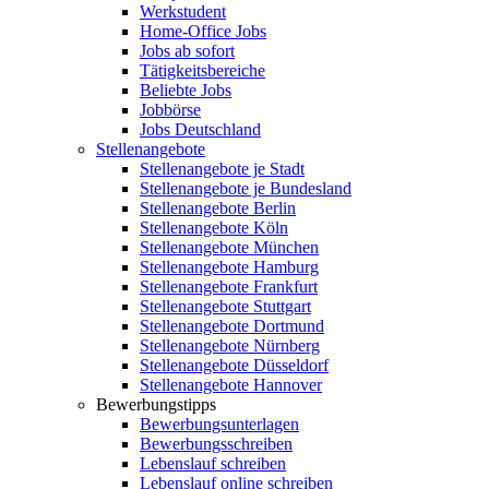
Werkstudent
Home-Office Jobs
Jobs ab sofort
Tätigkeitsbereiche
Beliebte Jobs
Jobbörse
Jobs Deutschland
Stellenangebote
Stellenangebote je Stadt
Stellenangebote je Bundesland
Stellenangebote Berlin
Stellenangebote Köln
Stellenangebote München
Stellenangebote Hamburg
Stellenangebote Frankfurt
Stellenangebote Stuttgart
Stellenangebote Dortmund
Stellenangebote Nürnberg
Stellenangebote Düsseldorf
Stellenangebote Hannover
Bewerbungstipps
Bewerbungsunterlagen
Bewerbungsschreiben
Lebenslauf schreiben
Lebenslauf online schreiben