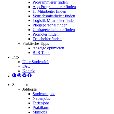
Programmierer finden
App Programmierer finden
IT Mitarbeiter finden
Vertriebsmitarbeiter finden
Logistik Mitarbeiter finden
Pflegepersonal finden
Umfrageteilnehmer finden
Promoter finden
Erntehelfer finden
Praktische Tipps
Anzeige optimieren
B2B Tipps
Info
Über StudentJob
FAQ
Kontakt
Studenten
Jobbörse
Studentenjobs
Nebenjobs
Ferienjobs
Praktikum
Minijobs