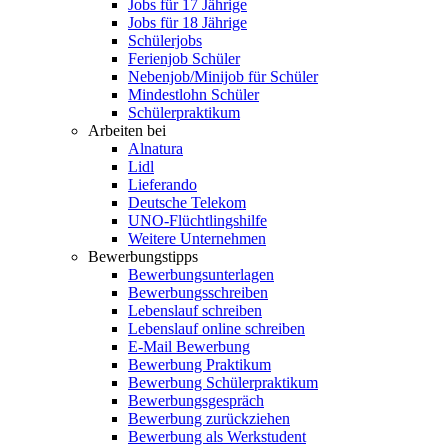
Jobs für 17 Jährige
Jobs für 18 Jährige
Schülerjobs
Ferienjob Schüler
Nebenjob/Minijob für Schüler
Mindestlohn Schüler
Schülerpraktikum
Arbeiten bei
Alnatura
Lidl
Lieferando
Deutsche Telekom
UNO-Flüchtlingshilfe
Weitere Unternehmen
Bewerbungstipps
Bewerbungsunterlagen
Bewerbungsschreiben
Lebenslauf schreiben
Lebenslauf online schreiben
E-Mail Bewerbung
Bewerbung Praktikum
Bewerbung Schülerpraktikum
Bewerbungsgespräch
Bewerbung zurückziehen
Bewerbung als Werkstudent