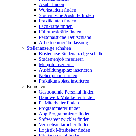
Azubi finden
Werkstudent finden
Studentische Aushilfe finden
Praktikanten finden
Fachkräfte finden
Führungskräfte finden
Personalsuche Deutschland
Arbeitnehmerüberlassung
Stellenanzeige schalten
Kostenlose Stellenanzeige schalten
Studentenjob inserieren
Minijob inserieren
Ausbildungsplatz inserieren
Nebenjob inserieren
Praktikumsplatz inserieren
Branchen
Gastronomie Personal finden
Handwerk Mitarbeiter finden
IT Mitarbeiter finden
Programmierer finden
App Programmierer finden
Softwareentwickler finden
Vertriebsmitarbeiter finden
Logistik Mitarbeiter finden
Pflegepersonal finden