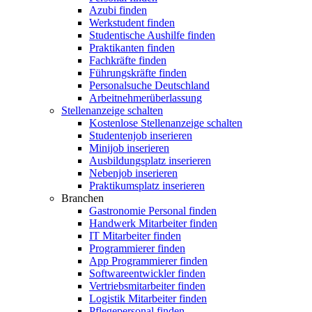
Azubi finden
Werkstudent finden
Studentische Aushilfe finden
Praktikanten finden
Fachkräfte finden
Führungskräfte finden
Personalsuche Deutschland
Arbeitnehmerüberlassung
Stellenanzeige schalten
Kostenlose Stellenanzeige schalten
Studentenjob inserieren
Minijob inserieren
Ausbildungsplatz inserieren
Nebenjob inserieren
Praktikumsplatz inserieren
Branchen
Gastronomie Personal finden
Handwerk Mitarbeiter finden
IT Mitarbeiter finden
Programmierer finden
App Programmierer finden
Softwareentwickler finden
Vertriebsmitarbeiter finden
Logistik Mitarbeiter finden
Pflegepersonal finden