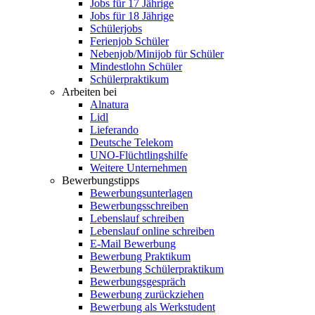
Jobs für 17 Jährige
Jobs für 18 Jährige
Schülerjobs
Ferienjob Schüler
Nebenjob/Minijob für Schüler
Mindestlohn Schüler
Schülerpraktikum
Arbeiten bei
Alnatura
Lidl
Lieferando
Deutsche Telekom
UNO-Flüchtlingshilfe
Weitere Unternehmen
Bewerbungstipps
Bewerbungsunterlagen
Bewerbungsschreiben
Lebenslauf schreiben
Lebenslauf online schreiben
E-Mail Bewerbung
Bewerbung Praktikum
Bewerbung Schülerpraktikum
Bewerbungsgespräch
Bewerbung zurückziehen
Bewerbung als Werkstudent