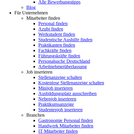
Alle Bewerbungstipps
Blog
Für Unternehmen
Mitarbeiter finden
Personal finden
Azubi finden
Werkstudent finden
Studentische Aushilfe finden
Praktikanten finden
Fachkräfte finden
Führungskräfte finden
Personalsuche Deutschland
Arbeitnehmerüberlassung
Job inserieren
Stellenanzeige schalten
Kostenlose Stellenanzeige schalten
Minijob inserieren
Ausbildungsplatz ausschreiben
Nebenjob inserieren
Praktikumsanzeige
Studentenjob inserieren
Branchen
Gastronomie Personal finden
Handwerk Mitarbeiter finden
IT Mitarbeiter finden