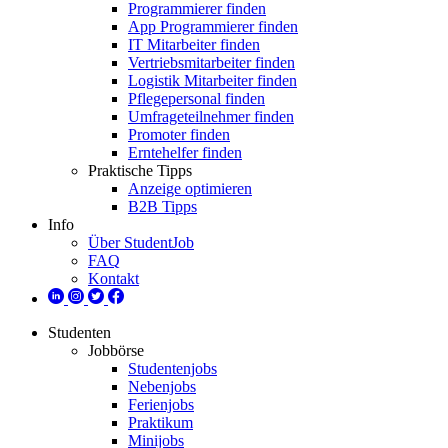
Programmierer finden
App Programmierer finden
IT Mitarbeiter finden
Vertriebsmitarbeiter finden
Logistik Mitarbeiter finden
Pflegepersonal finden
Umfrageteilnehmer finden
Promoter finden
Erntehelfer finden
Praktische Tipps
Anzeige optimieren
B2B Tipps
Info
Über StudentJob
FAQ
Kontakt
Studenten
Jobbörse
Studentenjobs
Nebenjobs
Ferienjobs
Praktikum
Minijobs