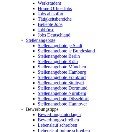
Werkstudent
Home-Office Jobs
Jobs ab sofort
Tätigkeitsbereiche
Beliebte Jobs
Jobbörse
Jobs Deutschland
Stellenangebote
Stellenangebote je Stadt
Stellenangebote je Bundesland
Stellenangebote Berlin
Stellenangebote Köln
Stellenangebote München
Stellenangebote Hamburg
Stellenangebote Frankfurt
Stellenangebote Stuttgart
Stellenangebote Dortmund
Stellenangebote Nürnberg
Stellenangebote Düsseldorf
Stellenangebote Hannover
Bewerbungstipps
Bewerbungsunterlagen
Bewerbungsschreiben
Lebenslauf schreiben
Lebenslauf online schreiben