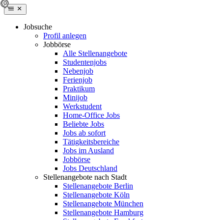
Jobsuche
Profil anlegen
Jobbörse
Alle Stellenangebote
Studentenjobs
Nebenjob
Ferienjob
Praktikum
Minijob
Werkstudent
Home-Office Jobs
Beliebte Jobs
Jobs ab sofort
Tätigkeitsbereiche
Jobs im Ausland
Jobbörse
Jobs Deutschland
Stellenangebote nach Stadt
Stellenangebote Berlin
Stellenangebote Köln
Stellenangebote München
Stellenangebote Hamburg