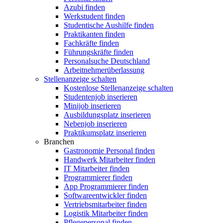
Azubi finden
Werkstudent finden
Studentische Aushilfe finden
Praktikanten finden
Fachkräfte finden
Führungskräfte finden
Personalsuche Deutschland
Arbeitnehmerüberlassung
Stellenanzeige schalten
Kostenlose Stellenanzeige schalten
Studentenjob inserieren
Minijob inserieren
Ausbildungsplatz inserieren
Nebenjob inserieren
Praktikumsplatz inserieren
Branchen
Gastronomie Personal finden
Handwerk Mitarbeiter finden
IT Mitarbeiter finden
Programmierer finden
App Programmierer finden
Softwareentwickler finden
Vertriebsmitarbeiter finden
Logistik Mitarbeiter finden
Pflegepersonal finden