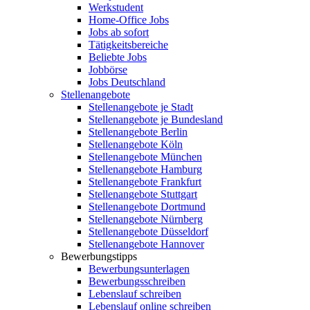
Werkstudent
Home-Office Jobs
Jobs ab sofort
Tätigkeitsbereiche
Beliebte Jobs
Jobbörse
Jobs Deutschland
Stellenangebote
Stellenangebote je Stadt
Stellenangebote je Bundesland
Stellenangebote Berlin
Stellenangebote Köln
Stellenangebote München
Stellenangebote Hamburg
Stellenangebote Frankfurt
Stellenangebote Stuttgart
Stellenangebote Dortmund
Stellenangebote Nürnberg
Stellenangebote Düsseldorf
Stellenangebote Hannover
Bewerbungstipps
Bewerbungsunterlagen
Bewerbungsschreiben
Lebenslauf schreiben
Lebenslauf online schreiben