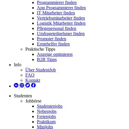
Programmierer finden
App Programmierer finden
IT Mitarbeiter finden
Vertriebsmitarbeiter finden
Logistik Mitarbeiter finden
Pflegepersonal finden
Umfrageteilnehmer finden
Promoter finden
Erntehelfer finden
Praktische Tipps
Anzeige optimieren
B2B Tipps
Info
Über StudentJob
FAQ
Kontakt
Studenten
Jobbörse
Studentenjobs
Nebenjobs
Ferienjobs
Praktikum
Minijobs