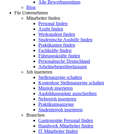
Alle Bewerbungstipps
Blog
Für Unternehmen
Mitarbeiter finden
Personal finden
Azubi finden
Werkstudent finden
Studentische Aushilfe finden
Praktikanten finden
Fachkräfte finden
Führungskräfte finden
Personalsuche Deutschland
Arbeitnehmerüberlassung
Job inserieren
Stellenanzeige schalten
Kostenlose Stellenanzeige schalten
Minijob inserieren
Ausbildungsplatz ausschreiben
Nebenjob inserieren
Praktikumsanzeige
Studentenjob inserieren
Branchen
Gastronomie Personal finden
Handwerk Mitarbeiter finden
IT Mitarbeiter finden