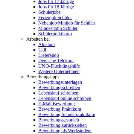
Jobs für 17 Jährige
Jobs für 18 Jährige
Schülerjobs
Ferienjob Schüler
Nebenjob/Minijob für Schüler
Mindestlohn Schüler
Schülerpraktikum
Arbeiten bei
Alnatura
Lidl
Lieferando
Deutsche Telekom
UNO-Flüchtlingshilfe
Weitere Unternehmen
Bewerbungstipps
Bewerbungsunterlagen
Bewerbungsschreiben
Lebenslauf schreiben
Lebenslauf online schreiben
E-Mail Bewerbung
Bewerbung Praktikum
Bewerbung Schülerpraktikum
Bewerbungsgespräch
Bewerbung zurückziehen
Bewerbung als Werkstudent