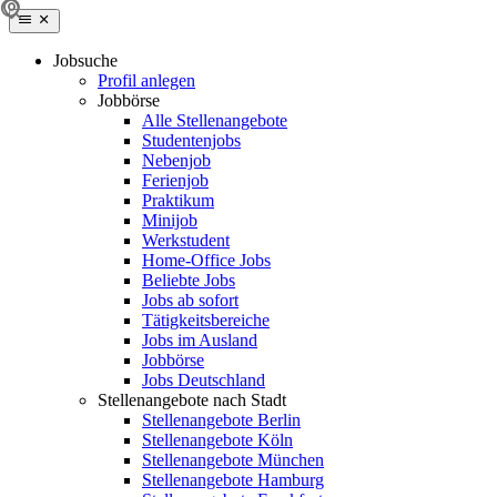
Jobsuche
Profil anlegen
Jobbörse
Alle Stellenangebote
Studentenjobs
Nebenjob
Ferienjob
Praktikum
Minijob
Werkstudent
Home-Office Jobs
Beliebte Jobs
Jobs ab sofort
Tätigkeitsbereiche
Jobs im Ausland
Jobbörse
Jobs Deutschland
Stellenangebote nach Stadt
Stellenangebote Berlin
Stellenangebote Köln
Stellenangebote München
Stellenangebote Hamburg