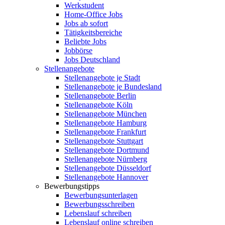
Werkstudent
Home-Office Jobs
Jobs ab sofort
Tätigkeitsbereiche
Beliebte Jobs
Jobbörse
Jobs Deutschland
Stellenangebote
Stellenangebote je Stadt
Stellenangebote je Bundesland
Stellenangebote Berlin
Stellenangebote Köln
Stellenangebote München
Stellenangebote Hamburg
Stellenangebote Frankfurt
Stellenangebote Stuttgart
Stellenangebote Dortmund
Stellenangebote Nürnberg
Stellenangebote Düsseldorf
Stellenangebote Hannover
Bewerbungstipps
Bewerbungsunterlagen
Bewerbungsschreiben
Lebenslauf schreiben
Lebenslauf online schreiben