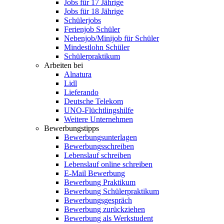
Jobs für 17 Jährige
Jobs für 18 Jährige
Schülerjobs
Ferienjob Schüler
Nebenjob/Minijob für Schüler
Mindestlohn Schüler
Schülerpraktikum
Arbeiten bei
Alnatura
Lidl
Lieferando
Deutsche Telekom
UNO-Flüchtlingshilfe
Weitere Unternehmen
Bewerbungstipps
Bewerbungsunterlagen
Bewerbungsschreiben
Lebenslauf schreiben
Lebenslauf online schreiben
E-Mail Bewerbung
Bewerbung Praktikum
Bewerbung Schülerpraktikum
Bewerbungsgespräch
Bewerbung zurückziehen
Bewerbung als Werkstudent