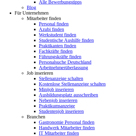
Alle Bewerbungstipps
Blog
Für Unternehmen
Mitarbeiter finden
Personal finden
Azubi finden
Werkstudent finden
Studentische Aushilfe finden
Praktikanten finden
Fachkräfte finden
Führungskräfte finden
Personalsuche Deutschland
Arbeitnehmerüberlassung
Job inserieren
Stellenanzeige schalten
Kostenlose Stellenanzeige schalten
Minijob inserieren
Ausbildungsplatz ausschreiben
Nebenjob inserieren
Praktikumsanzeige
Studentenjob inserieren
Branchen
Gastronomie Personal finden
Handwerk Mitarbeiter finden
IT Mitarbeiter finden