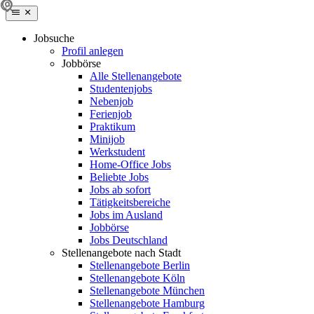
Jobsuche
Profil anlegen
Jobbörse
Alle Stellenangebote
Studentenjobs
Nebenjob
Ferienjob
Praktikum
Minijob
Werkstudent
Home-Office Jobs
Beliebte Jobs
Jobs ab sofort
Tätigkeitsbereiche
Jobs im Ausland
Jobbörse
Jobs Deutschland
Stellenangebote nach Stadt
Stellenangebote Berlin
Stellenangebote Köln
Stellenangebote München
Stellenangebote Hamburg