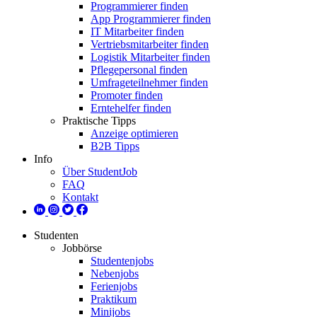
Programmierer finden
App Programmierer finden
IT Mitarbeiter finden
Vertriebsmitarbeiter finden
Logistik Mitarbeiter finden
Pflegepersonal finden
Umfrageteilnehmer finden
Promoter finden
Erntehelfer finden
Praktische Tipps
Anzeige optimieren
B2B Tipps
Info
Über StudentJob
FAQ
Kontakt
Studenten
Jobbörse
Studentenjobs
Nebenjobs
Ferienjobs
Praktikum
Minijobs