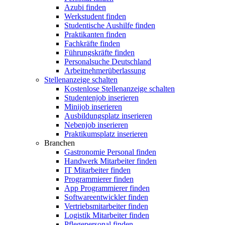
Azubi finden
Werkstudent finden
Studentische Aushilfe finden
Praktikanten finden
Fachkräfte finden
Führungskräfte finden
Personalsuche Deutschland
Arbeitnehmerüberlassung
Stellenanzeige schalten
Kostenlose Stellenanzeige schalten
Studentenjob inserieren
Minijob inserieren
Ausbildungsplatz inserieren
Nebenjob inserieren
Praktikumsplatz inserieren
Branchen
Gastronomie Personal finden
Handwerk Mitarbeiter finden
IT Mitarbeiter finden
Programmierer finden
App Programmierer finden
Softwareentwickler finden
Vertriebsmitarbeiter finden
Logistik Mitarbeiter finden
Pflegepersonal finden