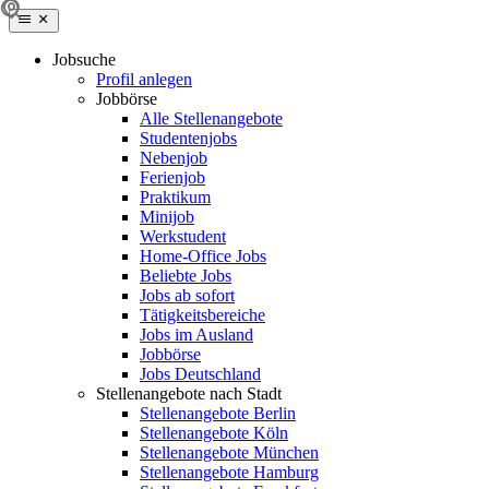
Jobsuche
Profil anlegen
Jobbörse
Alle Stellenangebote
Studentenjobs
Nebenjob
Ferienjob
Praktikum
Minijob
Werkstudent
Home-Office Jobs
Beliebte Jobs
Jobs ab sofort
Tätigkeitsbereiche
Jobs im Ausland
Jobbörse
Jobs Deutschland
Stellenangebote nach Stadt
Stellenangebote Berlin
Stellenangebote Köln
Stellenangebote München
Stellenangebote Hamburg