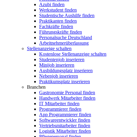
Azubi finden
Werkstudent finden
Studentische Aushilfe finden
Praktikanten finden
Fachkräfte finden
Führungskräfte finden
Personalsuche Deutschland
Arbeitnehmerüberlassung
Stellenanzeige schalten
Kostenlose Stellenanzeige schalten
Studentenjob inserieren
Minijob inserieren
Ausbildungsplatz inserieren
Nebenjob inserieren
Praktikumsplatz inserieren
Branchen
Gastronomie Personal finden
Handwerk Mitarbeiter finden
IT Mitarbeiter finden
Programmierer finden
App Programmierer finden
Softwareentwickler finden
Vertriebsmitarbeiter finden
Logistik Mitarbeiter finden
Pflegepersonal finden