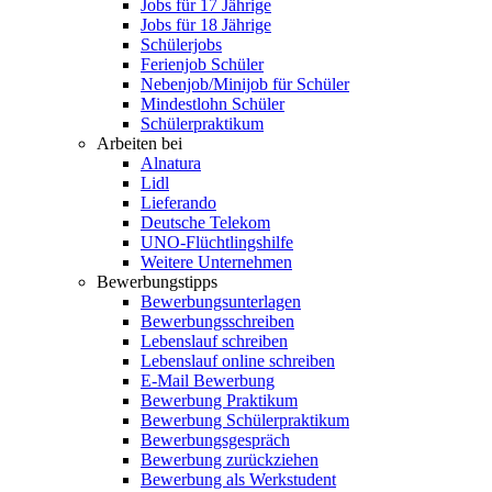
Jobs für 17 Jährige
Jobs für 18 Jährige
Schülerjobs
Ferienjob Schüler
Nebenjob/Minijob für Schüler
Mindestlohn Schüler
Schülerpraktikum
Arbeiten bei
Alnatura
Lidl
Lieferando
Deutsche Telekom
UNO-Flüchtlingshilfe
Weitere Unternehmen
Bewerbungstipps
Bewerbungsunterlagen
Bewerbungsschreiben
Lebenslauf schreiben
Lebenslauf online schreiben
E-Mail Bewerbung
Bewerbung Praktikum
Bewerbung Schülerpraktikum
Bewerbungsgespräch
Bewerbung zurückziehen
Bewerbung als Werkstudent