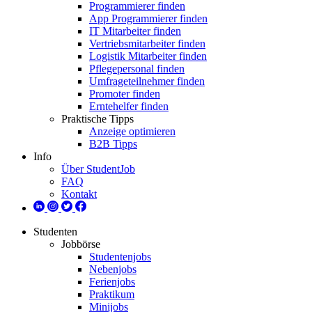
Programmierer finden
App Programmierer finden
IT Mitarbeiter finden
Vertriebsmitarbeiter finden
Logistik Mitarbeiter finden
Pflegepersonal finden
Umfrageteilnehmer finden
Promoter finden
Erntehelfer finden
Praktische Tipps
Anzeige optimieren
B2B Tipps
Info
Über StudentJob
FAQ
Kontakt
Studenten
Jobbörse
Studentenjobs
Nebenjobs
Ferienjobs
Praktikum
Minijobs