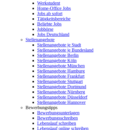
Werkstudent
Home-Office Jobs
Jobs ab sofort
Tätigkeitsbereiche
Beliebte Jobs
Jobbörse
Jobs Deutschland
Stellenangebote
Stellenangebote je Stadt
Stellenangebote je Bundesland
Stellenangebote Berlin
Stellenangebote Köln
Stellenangebote München
Stellenangebote Hamburg
Stellenangebote Frankfurt
Stellenangebote Stuttgart
Stellenangebote Dortmund
Stellenangebote Nürnberg
Stellenangebote Düsseldorf
Stellenangebote Hannover
Bewerbungstipps
Bewerbungsunterlagen
Bewerbungsschreiben
Lebenslauf schreiben
Lebenslauf online schreiben