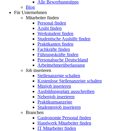
Alle Bewerbungstipps
Blog
Für Unternehmen
Mitarbeiter finden
Personal finden
Azubi finden
Werkstudent finden
Studentische Aushilfe finden
Praktikanten finden
Fachkräfte finden
Führungskräfte finden
Personalsuche Deutschland
Arbeitnehmerüberlassung
Job inserieren
Stellenanzeige schalten
Kostenlose Stellenanzeige schalten
Minijob inserieren
Ausbildungsplatz ausschreiben
Nebenjob inserieren
Praktikumsanzeige
Studentenjob inserieren
Branchen
Gastronomie Personal finden
Handwerk Mitarbeiter finden
IT Mitarbeiter finden