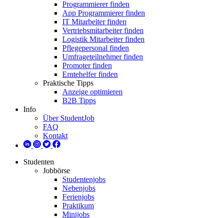
Programmierer finden
App Programmierer finden
IT Mitarbeiter finden
Vertriebsmitarbeiter finden
Logistik Mitarbeiter finden
Pflegepersonal finden
Umfrageteilnehmer finden
Promoter finden
Erntehelfer finden
Praktische Tipps
Anzeige optimieren
B2B Tipps
Info
Über StudentJob
FAQ
Kontakt
Studenten
Jobbörse
Studentenjobs
Nebenjobs
Ferienjobs
Praktikum
Minijobs