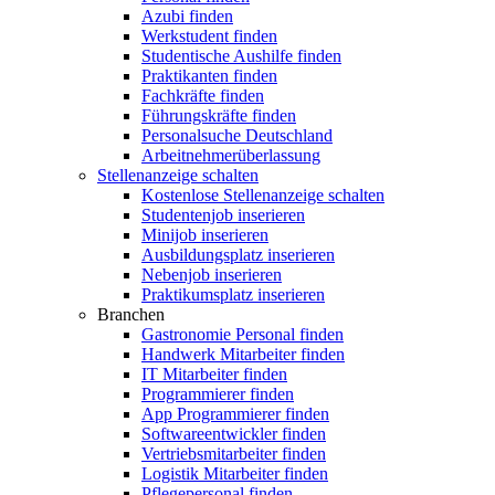
Azubi finden
Werkstudent finden
Studentische Aushilfe finden
Praktikanten finden
Fachkräfte finden
Führungskräfte finden
Personalsuche Deutschland
Arbeitnehmerüberlassung
Stellenanzeige schalten
Kostenlose Stellenanzeige schalten
Studentenjob inserieren
Minijob inserieren
Ausbildungsplatz inserieren
Nebenjob inserieren
Praktikumsplatz inserieren
Branchen
Gastronomie Personal finden
Handwerk Mitarbeiter finden
IT Mitarbeiter finden
Programmierer finden
App Programmierer finden
Softwareentwickler finden
Vertriebsmitarbeiter finden
Logistik Mitarbeiter finden
Pflegepersonal finden