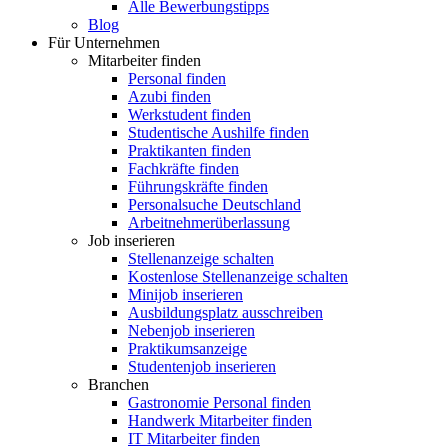
Alle Bewerbungstipps
Blog
Für Unternehmen
Mitarbeiter finden
Personal finden
Azubi finden
Werkstudent finden
Studentische Aushilfe finden
Praktikanten finden
Fachkräfte finden
Führungskräfte finden
Personalsuche Deutschland
Arbeitnehmerüberlassung
Job inserieren
Stellenanzeige schalten
Kostenlose Stellenanzeige schalten
Minijob inserieren
Ausbildungsplatz ausschreiben
Nebenjob inserieren
Praktikumsanzeige
Studentenjob inserieren
Branchen
Gastronomie Personal finden
Handwerk Mitarbeiter finden
IT Mitarbeiter finden