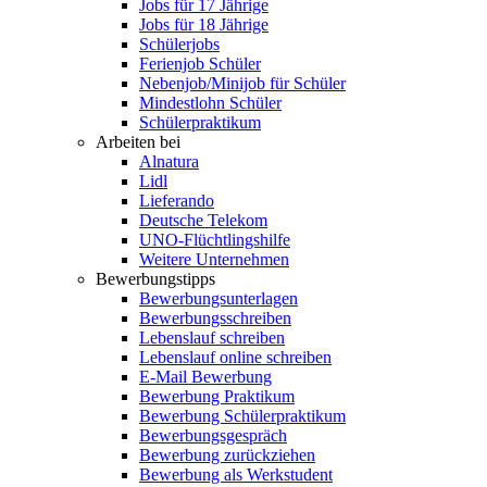
Jobs für 17 Jährige
Jobs für 18 Jährige
Schülerjobs
Ferienjob Schüler
Nebenjob/Minijob für Schüler
Mindestlohn Schüler
Schülerpraktikum
Arbeiten bei
Alnatura
Lidl
Lieferando
Deutsche Telekom
UNO-Flüchtlingshilfe
Weitere Unternehmen
Bewerbungstipps
Bewerbungsunterlagen
Bewerbungsschreiben
Lebenslauf schreiben
Lebenslauf online schreiben
E-Mail Bewerbung
Bewerbung Praktikum
Bewerbung Schülerpraktikum
Bewerbungsgespräch
Bewerbung zurückziehen
Bewerbung als Werkstudent