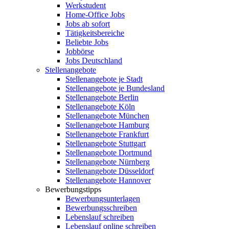
Werkstudent
Home-Office Jobs
Jobs ab sofort
Tätigkeitsbereiche
Beliebte Jobs
Jobbörse
Jobs Deutschland
Stellenangebote
Stellenangebote je Stadt
Stellenangebote je Bundesland
Stellenangebote Berlin
Stellenangebote Köln
Stellenangebote München
Stellenangebote Hamburg
Stellenangebote Frankfurt
Stellenangebote Stuttgart
Stellenangebote Dortmund
Stellenangebote Nürnberg
Stellenangebote Düsseldorf
Stellenangebote Hannover
Bewerbungstipps
Bewerbungsunterlagen
Bewerbungsschreiben
Lebenslauf schreiben
Lebenslauf online schreiben