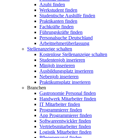
Azubi finden
Werkstudent finden
Studentische Aushilfe finden
Praktikanten finden
Fachkräfte finden
Führungskräfte finden
Personalsuche Deutschland
Arbeitnehmerüberlassung
Stellenanzeige schalten
Kostenlose Stellenanzeige schalten
Studentenjob inserieren
Minijob inserieren
Ausbildungsplatz inserieren
Nebenjob inserieren
Praktikumsplatz inserieren
Branchen
Gastronomie Personal finden
Handwerk Mitarbeiter finden
IT Mitarbeiter finden
Programmierer finden
App Programmierer finden
Softwareentwickler finden
Vertriebsmitarbeiter finden
Logistik Mitarbeiter finden
Pflegepersonal finden