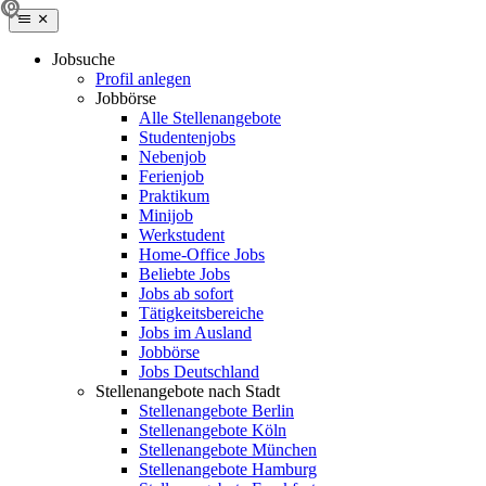
Jobsuche
Profil anlegen
Jobbörse
Alle Stellenangebote
Studentenjobs
Nebenjob
Ferienjob
Praktikum
Minijob
Werkstudent
Home-Office Jobs
Beliebte Jobs
Jobs ab sofort
Tätigkeitsbereiche
Jobs im Ausland
Jobbörse
Jobs Deutschland
Stellenangebote nach Stadt
Stellenangebote Berlin
Stellenangebote Köln
Stellenangebote München
Stellenangebote Hamburg