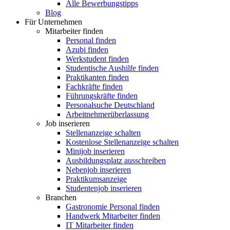
Alle Bewerbungstipps
Blog
Für Unternehmen
Mitarbeiter finden
Personal finden
Azubi finden
Werkstudent finden
Studentische Aushilfe finden
Praktikanten finden
Fachkräfte finden
Führungskräfte finden
Personalsuche Deutschland
Arbeitnehmerüberlassung
Job inserieren
Stellenanzeige schalten
Kostenlose Stellenanzeige schalten
Minijob inserieren
Ausbildungsplatz ausschreiben
Nebenjob inserieren
Praktikumsanzeige
Studentenjob inserieren
Branchen
Gastronomie Personal finden
Handwerk Mitarbeiter finden
IT Mitarbeiter finden