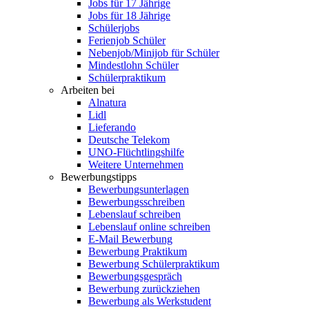
Jobs für 17 Jährige
Jobs für 18 Jährige
Schülerjobs
Ferienjob Schüler
Nebenjob/Minijob für Schüler
Mindestlohn Schüler
Schülerpraktikum
Arbeiten bei
Alnatura
Lidl
Lieferando
Deutsche Telekom
UNO-Flüchtlingshilfe
Weitere Unternehmen
Bewerbungstipps
Bewerbungsunterlagen
Bewerbungsschreiben
Lebenslauf schreiben
Lebenslauf online schreiben
E-Mail Bewerbung
Bewerbung Praktikum
Bewerbung Schülerpraktikum
Bewerbungsgespräch
Bewerbung zurückziehen
Bewerbung als Werkstudent