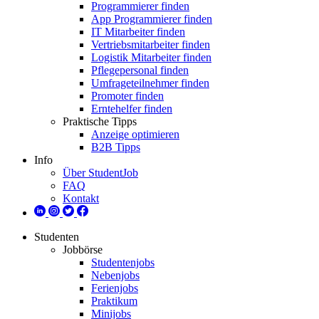
Programmierer finden
App Programmierer finden
IT Mitarbeiter finden
Vertriebsmitarbeiter finden
Logistik Mitarbeiter finden
Pflegepersonal finden
Umfrageteilnehmer finden
Promoter finden
Erntehelfer finden
Praktische Tipps
Anzeige optimieren
B2B Tipps
Info
Über StudentJob
FAQ
Kontakt
Studenten
Jobbörse
Studentenjobs
Nebenjobs
Ferienjobs
Praktikum
Minijobs