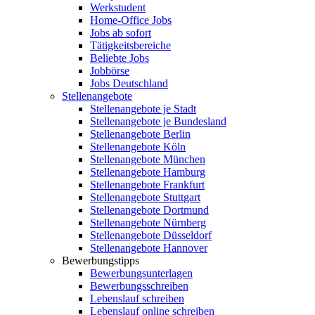
Werkstudent
Home-Office Jobs
Jobs ab sofort
Tätigkeitsbereiche
Beliebte Jobs
Jobbörse
Jobs Deutschland
Stellenangebote
Stellenangebote je Stadt
Stellenangebote je Bundesland
Stellenangebote Berlin
Stellenangebote Köln
Stellenangebote München
Stellenangebote Hamburg
Stellenangebote Frankfurt
Stellenangebote Stuttgart
Stellenangebote Dortmund
Stellenangebote Nürnberg
Stellenangebote Düsseldorf
Stellenangebote Hannover
Bewerbungstipps
Bewerbungsunterlagen
Bewerbungsschreiben
Lebenslauf schreiben
Lebenslauf online schreiben