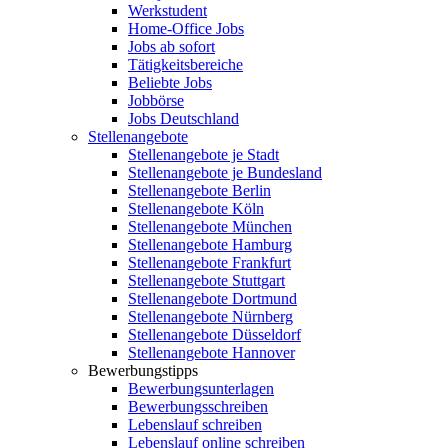
Werkstudent
Home-Office Jobs
Jobs ab sofort
Tätigkeitsbereiche
Beliebte Jobs
Jobbörse
Jobs Deutschland
Stellenangebote
Stellenangebote je Stadt
Stellenangebote je Bundesland
Stellenangebote Berlin
Stellenangebote Köln
Stellenangebote München
Stellenangebote Hamburg
Stellenangebote Frankfurt
Stellenangebote Stuttgart
Stellenangebote Dortmund
Stellenangebote Nürnberg
Stellenangebote Düsseldorf
Stellenangebote Hannover
Bewerbungstipps
Bewerbungsunterlagen
Bewerbungsschreiben
Lebenslauf schreiben
Lebenslauf online schreiben