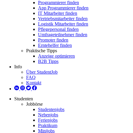
Programmierer finden
App Programmierer finden
IT Mitarbeiter finden
Vertriebsmitarbeiter finden
Logistik Mitarbeiter finden
Pflegepersonal finden
Umfrageteilnehmer finden
Promoter finden
Erntehelfer finden
Praktische Tipps
Anzeige optimieren
B2B Tipps
Info
Über StudentJob
FAQ
Kontakt
Studenten
Jobbörse
Studentenjobs
Nebenjobs
Ferienjobs
Praktikum
Minijobs