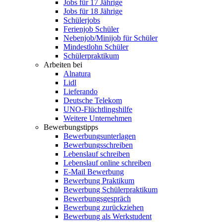
Jobs für 17 Jährige
Jobs für 18 Jährige
Schülerjobs
Ferienjob Schüler
Nebenjob/Minijob für Schüler
Mindestlohn Schüler
Schülerpraktikum
Arbeiten bei
Alnatura
Lidl
Lieferando
Deutsche Telekom
UNO-Flüchtlingshilfe
Weitere Unternehmen
Bewerbungstipps
Bewerbungsunterlagen
Bewerbungsschreiben
Lebenslauf schreiben
Lebenslauf online schreiben
E-Mail Bewerbung
Bewerbung Praktikum
Bewerbung Schülerpraktikum
Bewerbungsgespräch
Bewerbung zurückziehen
Bewerbung als Werkstudent