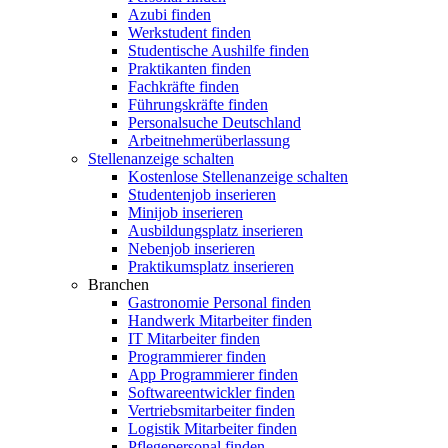
Azubi finden
Werkstudent finden
Studentische Aushilfe finden
Praktikanten finden
Fachkräfte finden
Führungskräfte finden
Personalsuche Deutschland
Arbeitnehmerüberlassung
Stellenanzeige schalten
Kostenlose Stellenanzeige schalten
Studentenjob inserieren
Minijob inserieren
Ausbildungsplatz inserieren
Nebenjob inserieren
Praktikumsplatz inserieren
Branchen
Gastronomie Personal finden
Handwerk Mitarbeiter finden
IT Mitarbeiter finden
Programmierer finden
App Programmierer finden
Softwareentwickler finden
Vertriebsmitarbeiter finden
Logistik Mitarbeiter finden
Pflegepersonal finden