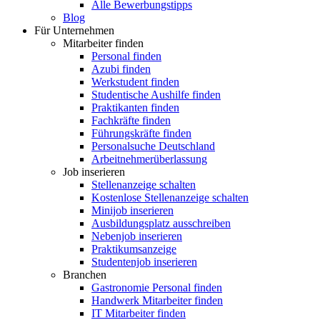
Alle Bewerbungstipps
Blog
Für Unternehmen
Mitarbeiter finden
Personal finden
Azubi finden
Werkstudent finden
Studentische Aushilfe finden
Praktikanten finden
Fachkräfte finden
Führungskräfte finden
Personalsuche Deutschland
Arbeitnehmerüberlassung
Job inserieren
Stellenanzeige schalten
Kostenlose Stellenanzeige schalten
Minijob inserieren
Ausbildungsplatz ausschreiben
Nebenjob inserieren
Praktikumsanzeige
Studentenjob inserieren
Branchen
Gastronomie Personal finden
Handwerk Mitarbeiter finden
IT Mitarbeiter finden