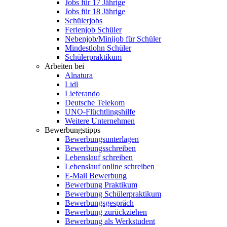
Jobs für 17 Jährige
Jobs für 18 Jährige
Schülerjobs
Ferienjob Schüler
Nebenjob/Minijob für Schüler
Mindestlohn Schüler
Schülerpraktikum
Arbeiten bei
Alnatura
Lidl
Lieferando
Deutsche Telekom
UNO-Flüchtlingshilfe
Weitere Unternehmen
Bewerbungstipps
Bewerbungsunterlagen
Bewerbungsschreiben
Lebenslauf schreiben
Lebenslauf online schreiben
E-Mail Bewerbung
Bewerbung Praktikum
Bewerbung Schülerpraktikum
Bewerbungsgespräch
Bewerbung zurückziehen
Bewerbung als Werkstudent