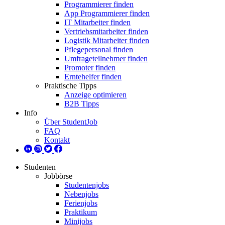
Programmierer finden
App Programmierer finden
IT Mitarbeiter finden
Vertriebsmitarbeiter finden
Logistik Mitarbeiter finden
Pflegepersonal finden
Umfrageteilnehmer finden
Promoter finden
Erntehelfer finden
Praktische Tipps
Anzeige optimieren
B2B Tipps
Info
Über StudentJob
FAQ
Kontakt
Studenten
Jobbörse
Studentenjobs
Nebenjobs
Ferienjobs
Praktikum
Minijobs