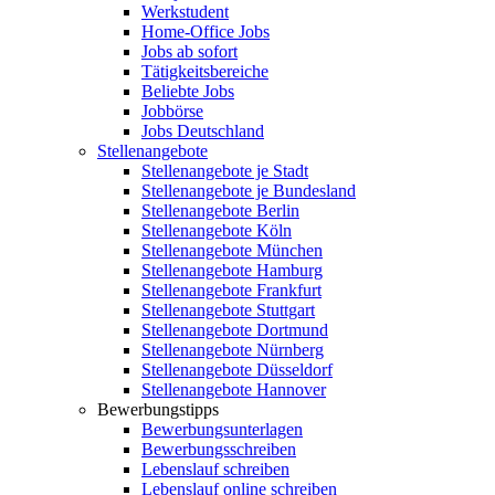
Werkstudent
Home-Office Jobs
Jobs ab sofort
Tätigkeitsbereiche
Beliebte Jobs
Jobbörse
Jobs Deutschland
Stellenangebote
Stellenangebote je Stadt
Stellenangebote je Bundesland
Stellenangebote Berlin
Stellenangebote Köln
Stellenangebote München
Stellenangebote Hamburg
Stellenangebote Frankfurt
Stellenangebote Stuttgart
Stellenangebote Dortmund
Stellenangebote Nürnberg
Stellenangebote Düsseldorf
Stellenangebote Hannover
Bewerbungstipps
Bewerbungsunterlagen
Bewerbungsschreiben
Lebenslauf schreiben
Lebenslauf online schreiben