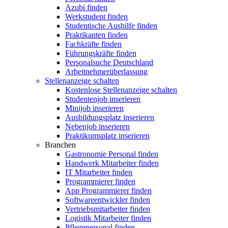
Azubi finden
Werkstudent finden
Studentische Aushilfe finden
Praktikanten finden
Fachkräfte finden
Führungskräfte finden
Personalsuche Deutschland
Arbeitnehmerüberlassung
Stellenanzeige schalten
Kostenlose Stellenanzeige schalten
Studentenjob inserieren
Minijob inserieren
Ausbildungsplatz inserieren
Nebenjob inserieren
Praktikumsplatz inserieren
Branchen
Gastronomie Personal finden
Handwerk Mitarbeiter finden
IT Mitarbeiter finden
Programmierer finden
App Programmierer finden
Softwareentwickler finden
Vertriebsmitarbeiter finden
Logistik Mitarbeiter finden
Pflegepersonal finden