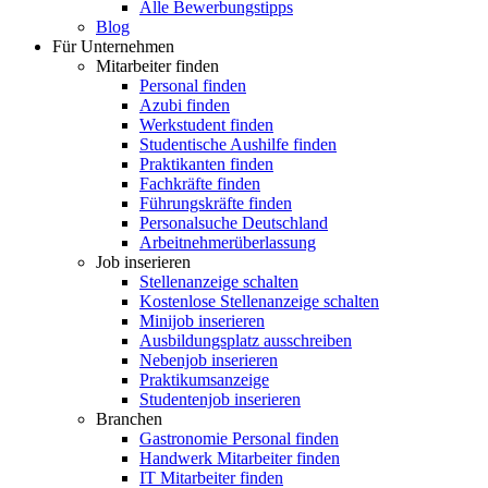
Alle Bewerbungstipps
Blog
Für Unternehmen
Mitarbeiter finden
Personal finden
Azubi finden
Werkstudent finden
Studentische Aushilfe finden
Praktikanten finden
Fachkräfte finden
Führungskräfte finden
Personalsuche Deutschland
Arbeitnehmerüberlassung
Job inserieren
Stellenanzeige schalten
Kostenlose Stellenanzeige schalten
Minijob inserieren
Ausbildungsplatz ausschreiben
Nebenjob inserieren
Praktikumsanzeige
Studentenjob inserieren
Branchen
Gastronomie Personal finden
Handwerk Mitarbeiter finden
IT Mitarbeiter finden