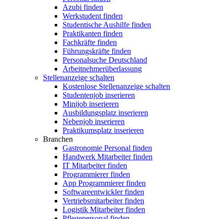
Azubi finden
Werkstudent finden
Studentische Aushilfe finden
Praktikanten finden
Fachkräfte finden
Führungskräfte finden
Personalsuche Deutschland
Arbeitnehmerüberlassung
Stellenanzeige schalten
Kostenlose Stellenanzeige schalten
Studentenjob inserieren
Minijob inserieren
Ausbildungsplatz inserieren
Nebenjob inserieren
Praktikumsplatz inserieren
Branchen
Gastronomie Personal finden
Handwerk Mitarbeiter finden
IT Mitarbeiter finden
Programmierer finden
App Programmierer finden
Softwareentwickler finden
Vertriebsmitarbeiter finden
Logistik Mitarbeiter finden
Pflegepersonal finden