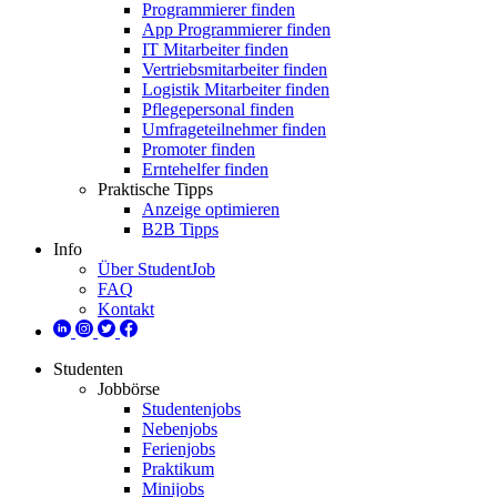
Programmierer finden
App Programmierer finden
IT Mitarbeiter finden
Vertriebsmitarbeiter finden
Logistik Mitarbeiter finden
Pflegepersonal finden
Umfrageteilnehmer finden
Promoter finden
Erntehelfer finden
Praktische Tipps
Anzeige optimieren
B2B Tipps
Info
Über StudentJob
FAQ
Kontakt
Studenten
Jobbörse
Studentenjobs
Nebenjobs
Ferienjobs
Praktikum
Minijobs