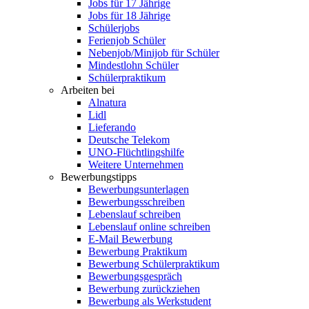
Jobs für 17 Jährige
Jobs für 18 Jährige
Schülerjobs
Ferienjob Schüler
Nebenjob/Minijob für Schüler
Mindestlohn Schüler
Schülerpraktikum
Arbeiten bei
Alnatura
Lidl
Lieferando
Deutsche Telekom
UNO-Flüchtlingshilfe
Weitere Unternehmen
Bewerbungstipps
Bewerbungsunterlagen
Bewerbungsschreiben
Lebenslauf schreiben
Lebenslauf online schreiben
E-Mail Bewerbung
Bewerbung Praktikum
Bewerbung Schülerpraktikum
Bewerbungsgespräch
Bewerbung zurückziehen
Bewerbung als Werkstudent