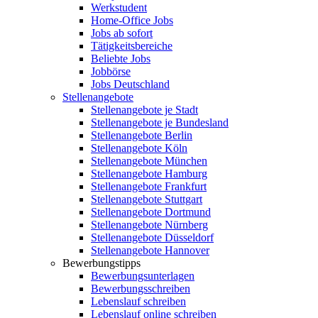
Werkstudent
Home-Office Jobs
Jobs ab sofort
Tätigkeitsbereiche
Beliebte Jobs
Jobbörse
Jobs Deutschland
Stellenangebote
Stellenangebote je Stadt
Stellenangebote je Bundesland
Stellenangebote Berlin
Stellenangebote Köln
Stellenangebote München
Stellenangebote Hamburg
Stellenangebote Frankfurt
Stellenangebote Stuttgart
Stellenangebote Dortmund
Stellenangebote Nürnberg
Stellenangebote Düsseldorf
Stellenangebote Hannover
Bewerbungstipps
Bewerbungsunterlagen
Bewerbungsschreiben
Lebenslauf schreiben
Lebenslauf online schreiben