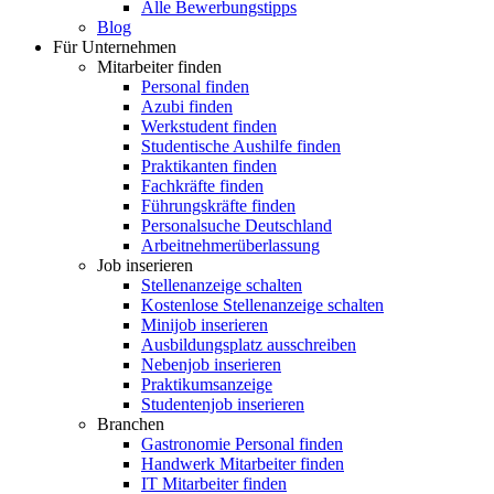
Alle Bewerbungstipps
Blog
Für Unternehmen
Mitarbeiter finden
Personal finden
Azubi finden
Werkstudent finden
Studentische Aushilfe finden
Praktikanten finden
Fachkräfte finden
Führungskräfte finden
Personalsuche Deutschland
Arbeitnehmerüberlassung
Job inserieren
Stellenanzeige schalten
Kostenlose Stellenanzeige schalten
Minijob inserieren
Ausbildungsplatz ausschreiben
Nebenjob inserieren
Praktikumsanzeige
Studentenjob inserieren
Branchen
Gastronomie Personal finden
Handwerk Mitarbeiter finden
IT Mitarbeiter finden