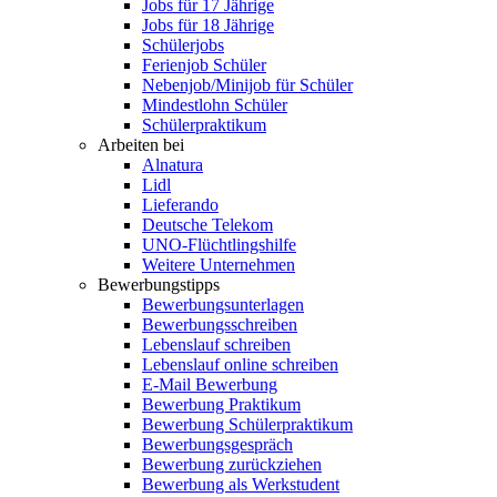
Jobs für 17 Jährige
Jobs für 18 Jährige
Schülerjobs
Ferienjob Schüler
Nebenjob/Minijob für Schüler
Mindestlohn Schüler
Schülerpraktikum
Arbeiten bei
Alnatura
Lidl
Lieferando
Deutsche Telekom
UNO-Flüchtlingshilfe
Weitere Unternehmen
Bewerbungstipps
Bewerbungsunterlagen
Bewerbungsschreiben
Lebenslauf schreiben
Lebenslauf online schreiben
E-Mail Bewerbung
Bewerbung Praktikum
Bewerbung Schülerpraktikum
Bewerbungsgespräch
Bewerbung zurückziehen
Bewerbung als Werkstudent