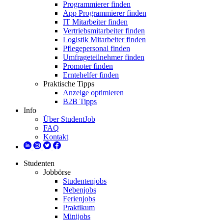
Programmierer finden
App Programmierer finden
IT Mitarbeiter finden
Vertriebsmitarbeiter finden
Logistik Mitarbeiter finden
Pflegepersonal finden
Umfrageteilnehmer finden
Promoter finden
Erntehelfer finden
Praktische Tipps
Anzeige optimieren
B2B Tipps
Info
Über StudentJob
FAQ
Kontakt
Studenten
Jobbörse
Studentenjobs
Nebenjobs
Ferienjobs
Praktikum
Minijobs