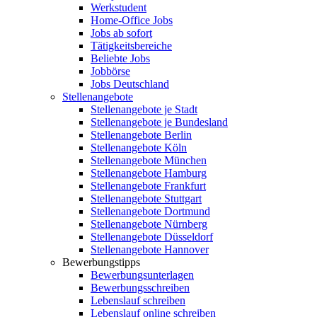
Werkstudent
Home-Office Jobs
Jobs ab sofort
Tätigkeitsbereiche
Beliebte Jobs
Jobbörse
Jobs Deutschland
Stellenangebote
Stellenangebote je Stadt
Stellenangebote je Bundesland
Stellenangebote Berlin
Stellenangebote Köln
Stellenangebote München
Stellenangebote Hamburg
Stellenangebote Frankfurt
Stellenangebote Stuttgart
Stellenangebote Dortmund
Stellenangebote Nürnberg
Stellenangebote Düsseldorf
Stellenangebote Hannover
Bewerbungstipps
Bewerbungsunterlagen
Bewerbungsschreiben
Lebenslauf schreiben
Lebenslauf online schreiben