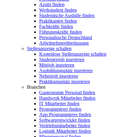
Azubi finden
Werkstudent finden
Studentische Aushilfe finden
Praktikanten finden
Fachkräfte finden
Führungskräfte finden
Personalsuche Deutschland
Arbeitnehmerüberlassung
Stellenanzeige schalten
Kostenlose Stellenanzeige schalten
Studentenjob inserieren
Minijob inserieren
Ausbildungsplatz inserieren
Nebenjob inserieren
Praktikumsplatz inserieren
Branchen
Gastronomie Personal finden
Handwerk Mitarbeiter finden
IT Mitarbeiter finden
Programmierer finden
App Programmierer finden
Softwareentwickler finden
Vertriebsmitarbeiter finden
Logistik Mitarbeiter finden
Pflegepersonal finden