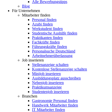
Alle Bewerbungstipps
Blog
Für Unternehmen
Mitarbeiter finden
Personal finden
Azubi finden
Werkstudent finden
Studentische Aushilfe finden
Praktikanten finden
Fachkräfte finden
Führungskräfte finden
Personalsuche Deutschland
Arbeitnehmerüberlassung
Job inserieren
Stellenanzeige schalten
Kostenlose Stellenanzeige schalten
Minijob inserieren
Ausbildungsplatz ausschreiben
Nebenjob inserieren
Praktikumsanzeige
Studentenjob inserieren
Branchen
Gastronomie Personal finden
Handwerk Mitarbeiter finden
IT Mitarbeiter finden