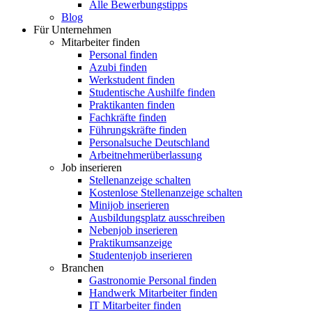
Alle Bewerbungstipps
Blog
Für Unternehmen
Mitarbeiter finden
Personal finden
Azubi finden
Werkstudent finden
Studentische Aushilfe finden
Praktikanten finden
Fachkräfte finden
Führungskräfte finden
Personalsuche Deutschland
Arbeitnehmerüberlassung
Job inserieren
Stellenanzeige schalten
Kostenlose Stellenanzeige schalten
Minijob inserieren
Ausbildungsplatz ausschreiben
Nebenjob inserieren
Praktikumsanzeige
Studentenjob inserieren
Branchen
Gastronomie Personal finden
Handwerk Mitarbeiter finden
IT Mitarbeiter finden