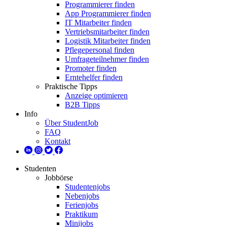
Programmierer finden
App Programmierer finden
IT Mitarbeiter finden
Vertriebsmitarbeiter finden
Logistik Mitarbeiter finden
Pflegepersonal finden
Umfrageteilnehmer finden
Promoter finden
Erntehelfer finden
Praktische Tipps
Anzeige optimieren
B2B Tipps
Info
Über StudentJob
FAQ
Kontakt
Studenten
Jobbörse
Studentenjobs
Nebenjobs
Ferienjobs
Praktikum
Minijobs