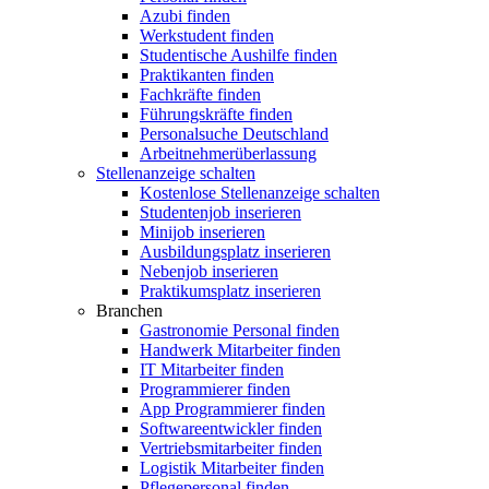
Azubi finden
Werkstudent finden
Studentische Aushilfe finden
Praktikanten finden
Fachkräfte finden
Führungskräfte finden
Personalsuche Deutschland
Arbeitnehmerüberlassung
Stellenanzeige schalten
Kostenlose Stellenanzeige schalten
Studentenjob inserieren
Minijob inserieren
Ausbildungsplatz inserieren
Nebenjob inserieren
Praktikumsplatz inserieren
Branchen
Gastronomie Personal finden
Handwerk Mitarbeiter finden
IT Mitarbeiter finden
Programmierer finden
App Programmierer finden
Softwareentwickler finden
Vertriebsmitarbeiter finden
Logistik Mitarbeiter finden
Pflegepersonal finden