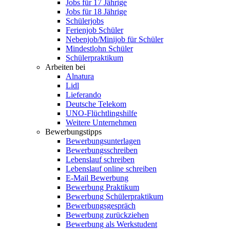
Jobs für 17 Jährige
Jobs für 18 Jährige
Schülerjobs
Ferienjob Schüler
Nebenjob/Minijob für Schüler
Mindestlohn Schüler
Schülerpraktikum
Arbeiten bei
Alnatura
Lidl
Lieferando
Deutsche Telekom
UNO-Flüchtlingshilfe
Weitere Unternehmen
Bewerbungstipps
Bewerbungsunterlagen
Bewerbungsschreiben
Lebenslauf schreiben
Lebenslauf online schreiben
E-Mail Bewerbung
Bewerbung Praktikum
Bewerbung Schülerpraktikum
Bewerbungsgespräch
Bewerbung zurückziehen
Bewerbung als Werkstudent