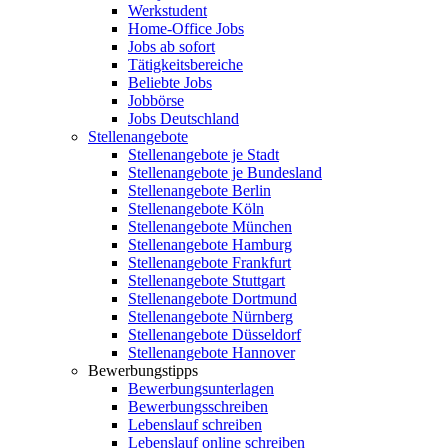
Werkstudent
Home-Office Jobs
Jobs ab sofort
Tätigkeitsbereiche
Beliebte Jobs
Jobbörse
Jobs Deutschland
Stellenangebote
Stellenangebote je Stadt
Stellenangebote je Bundesland
Stellenangebote Berlin
Stellenangebote Köln
Stellenangebote München
Stellenangebote Hamburg
Stellenangebote Frankfurt
Stellenangebote Stuttgart
Stellenangebote Dortmund
Stellenangebote Nürnberg
Stellenangebote Düsseldorf
Stellenangebote Hannover
Bewerbungstipps
Bewerbungsunterlagen
Bewerbungsschreiben
Lebenslauf schreiben
Lebenslauf online schreiben